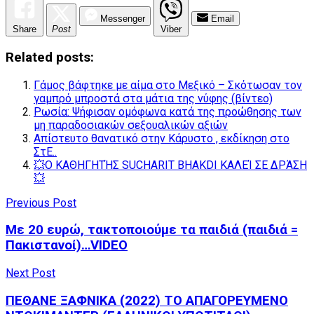
Messenger
Email
Share
Post
Viber
Related posts:
Γάμος βάφτηκε με αίμα στο Μεξικό – Σκότωσαν τον
γαμπρό μπροστά στα μάτια της νύφης (βίντεο)
Ρωσία: Ψήφισαν ομόφωνα κατά της προώθησης των
μη παραδοσιακών σεξουαλικών αξιών
Απίστευτο θανατικό στην Κάρυστο , εκδίκηση στο
ΣτΕ..
💥Ο ΚΑΘΗΓΗΤΉΣ SUCHARIT BHAKDI ΚΑΛΕΊ ΣΕ ΔΡΆΣΗ
💥
Previous Post
Με 20 ευρώ, τακτοποιούμε τα παιδιά (παιδιά =
Πακιστανοί)…VIDEO
Next Post
ΠΕΘΑΝΕ ΞΑΦΝΙΚΑ (2022) ΤΟ ΑΠΑΓΟΡΕΥΜΕΝΟ