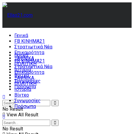
Γενικά
FB ΚΙΝΗΜΑ21
Στρατιωτικά Νέα
Επικαιρότητα
Γενικά
ΞΑΦΝΙΚΑ
FB ΚΙΝΗΜΑ21
ΠΟΛΙΤΙΚΗ
Στρατιωτικά Νέα
Ιστορία
Επικαιρότητα
Βίντεο
ΞΑΦΝΙΚΑ
Συνωμοσίες
ΠΟΛΙΤΙΚΗ
Πρόσωπα
Ιστορία
Βίντεο
Συνωμοσίες
Πρόσωπα
No Result
View All Result
No Result