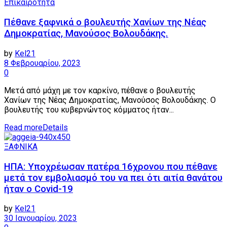
Επικαιρότητα
Πέθανε ξαφνικά ο βουλευτής Χανίων της Νέας
Δημοκρατίας, Μανούσος Βολουδάκης.
by
Kel21
8 Φεβρουαρίου, 2023
0
Mετά από μάχη με τον καρκίνο, πέθανε ο βουλευτής
Χανίων της Νέας Δημοκρατίας, Μανούσος Βολουδάκης. Ο
βουλευτής του κυβερνώντος κόμματος ήταν...
Read more
Details
ΞΑΦΝΙΚΑ
ΗΠΑ: Υποχρέωσαν πατέρα 16χρονου που πέθανε
μετά τον εμβολιασμό του να πει ότι αιτία θανάτου
ήταν ο Covid-19
by
Kel21
30 Ιανουαρίου, 2023