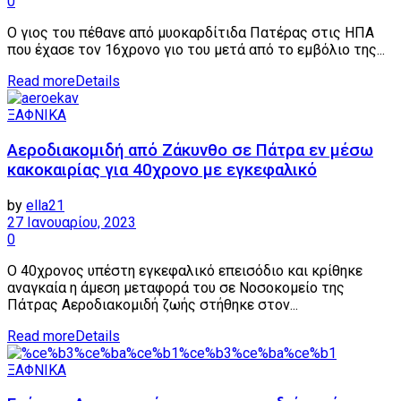
0
Ο γιος του πέθανε από μυοκαρδίτιδα Πατέρας στις ΗΠΑ
που έχασε τον 16χρονο γιο του μετά από το εμβόλιο της...
Read more
Details
ΞΑΦΝΙΚΑ
Αεροδιακομιδή από Ζάκυνθο σε Πάτρα εν μέσω
κακοκαιρίας για 40χρονο με εγκεφαλικό
by
ella21
27 Ιανουαρίου, 2023
0
Ο 40χρονος υπέστη εγκεφαλικό επεισόδιο και κρίθηκε
αναγκαία η άμεση μεταφορά του σε Νοσοκομείο της
Πάτρας Αεροδιακομιδή ζωής στήθηκε στον...
Read more
Details
ΞΑΦΝΙΚΑ