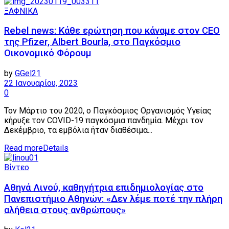
ΞΑΦΝΙΚΑ
Rebel news: Κάθε ερώτηση που κάναμε στον CEO
της Pfizer, Albert Bourla, στο Παγκόσμιο
Οικονομικό Φόρουμ
by
GGel21
22 Ιανουαρίου, 2023
0
Τον Μάρτιο του 2020, ο Παγκόσμιος Οργανισμός Υγείας
κήρυξε τον COVID-19 παγκόσμια πανδημία. Μέχρι τον
Δεκέμβριο, τα εμβόλια ήταν διαθέσιμα...
Read more
Details
Βίντεο
Αθηνά Λινού, καθηγήτρια επιδημιολογίας στο
Πανεπιστήμιο Αθηνών: «Δεν λέμε ποτέ την πλήρη
αλήθεια στους ανθρώπους»