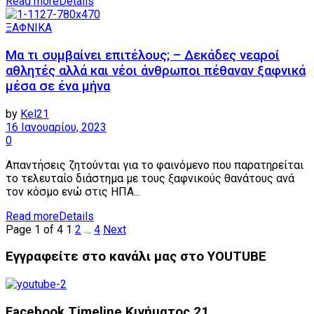
Read more
Details
ΞΑΦΝΙΚΑ
Μα τι συμβαίνει επιτέλους; – Δεκάδες νεαροί
αθλητές αλλά και νέοι άνθρωποι πέθαναν ξαφνικά
μέσα σε ένα μήνα
by
Kel21
16 Ιανουαρίου, 2023
0
Απαντήσεις ζητούνται για το φαινόμενο που παρατηρείται
το τελευταίο διάστημα με τους ξαφνικούς θανάτους ανά
τον κόσμο ενώ στις ΗΠΑ...
Read more
Details
Page 1 of 4
1
2
…
4
Next
Εγγραφείτε στο κανάλι μας στο YOUTUBE
Facebook Timeline Κινήματος 21