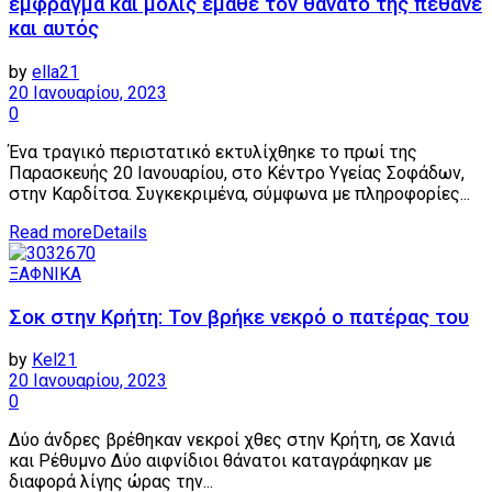
έμφραγμα και μόλις έμαθε τον θάνατό της πέθανε
και αυτός
by
ella21
20 Ιανουαρίου, 2023
0
Ένα τραγικό περιστατικό εκτυλίχθηκε το πρωί της
Παρασκευής 20 Ιανουαρίου, στο Κέντρο Υγείας Σοφάδων,
στην Καρδίτσα. Συγκεκριμένα, σύμφωνα με πληροφορίες...
Read more
Details
ΞΑΦΝΙΚΑ
Σοκ στην Κρήτη: Τον βρήκε νεκρό ο πατέρας του
by
Kel21
20 Ιανουαρίου, 2023
0
Δύο άνδρες βρέθηκαν νεκροί χθες στην Κρήτη, σε Χανιά
και Ρέθυμνο Δύο αιφνίδιοι θάνατοι καταγράφηκαν με
διαφορά λίγης ώρας την...