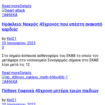
Read more
Details
ΞΑΦΝΙΚΑ
Ηράκλειο: Νεκρός 45χρονος που υπέστη ανακοπή
καρδιάς
by
Kel21
20 Ιανουαρίου, 2023
0
Στο σημείο έσπευσε ασθενοφόρο του ΕΚΑΒ το οποίο τον
μετέφερε στο νοσοκομείο Συναγερμός σήμανε στο ΕΚΑΒ
λίγο μετά τις 12...
Read more
Details
ΞΑΦΝΙΚΑ
Πέθανε ξαφνικά 40χρονη μητέρα τριών παιδιών
by
Kel21
20 Ιανουαρίου, 2023