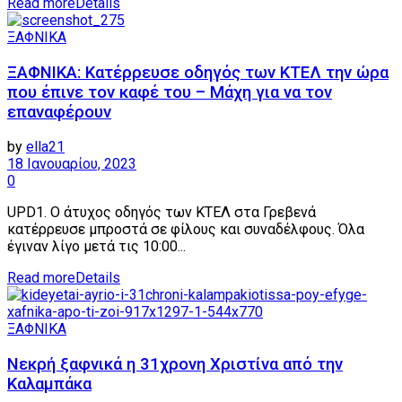
Read more
Details
ΞΑΦΝΙΚΑ
ΞΑΦNΙΚΑ: Κατέρρευσε οδηγός των ΚΤΕΛ την ώρα
που έπινε τον καφέ του – Μάχη για να τον
επαναφέρουν
by
ella21
18 Ιανουαρίου, 2023
0
UPD1. Ο άτυχος οδηγός των ΚΤΕΛ στα Γρεβενά
κατέρρευσε μπροστά σε φίλους και συναδέλφους. Όλα
έγιναν λίγο μετά τις 10:00...
Read more
Details
ΞΑΦΝΙΚΑ
Νεκρή ξαφνικά η 31χρονη Χριστίνα από την
Καλαμπάκα