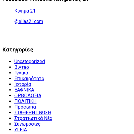
Κίνημα 21
@ellas21com
Kατηγορίες
Uncategorized
Βίντεο
Γενικά
Επικαιρότητα
Ιστορία
ΞΑΦΝΙΚΑ
ΟΡΘΟΔΟΞΙΑ
ΠΟΛΙΤΙΚΗ
Πρόσωπα
ΣΤΑΘΕΡΗ ΓΝΩΣΗ
Στρατιωτικά Νέα
Συνωμοσίες
ΥΓΕΙΑ