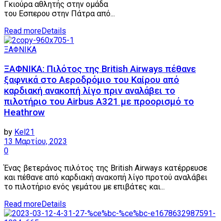
Γκιούρα αθλητής στην ομάδα
του Εσπερου στην Πάτρα από...
Read more
Details
ΞΑΦΝΙΚΑ
ΞΑΦΝΙΚΑ: Πιλότος της British Airways πέθανε
ξαφνικά στο Αεροδρόμιο του Καίρου από
καρδιακή ανακοπή λίγο πριν αναλάβει το
πιλοτήριο του Airbus A321 με προορισμό το
Heathrow
by
Kel21
13 Μαρτίου, 2023
0
Ένας βετεράνος πιλότος της British Airways κατέρρευσε
και πέθανε από καρδιακή ανακοπή λίγο προτού αναλάβει
το πιλοτήριο ενός γεμάτου με επιβάτες και...
Read more
Details