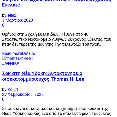
Εύελπις
by
ella21
3 Μαρτίου, 2023
0
Θρήνος στη Σχολή Ευελπίδων: Πέθανε στο 401
Στρατιωτικό Νοσοκομείο Αθηνών 20χρονος Εύελπις, που
ήταν δευτεροετής μαθητής Την τελευταία του πνοή...
Read more
Details
ΞΑΦΝΙΚΑ
Σοκ στη Νέα Υόρκη: Αυτοκτόνησε ο
δισεκατομμυριούχος Thomas H. Lee
by
Kel21
27 Φεβρουαρίου, 2023
0
Σε σοκ είναι οι κοσμικοί και επιχειρηματικοί κύκλοι της
Νέας Υόρκης καθώς ένα από τα επίλεκτα μέλη τους, ένας