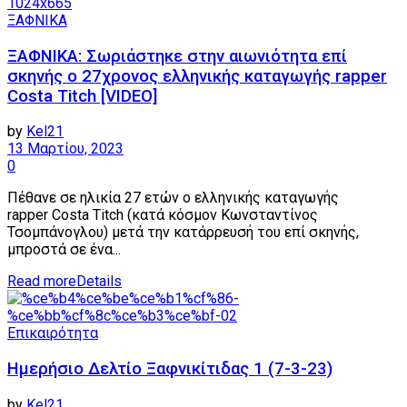
ΞΑΦΝΙΚΑ
ΞΑΦΝΙΚΑ: Σωριάστηκε στην αιωνιότητα επί
σκηνής ο 27χρονος ελληνικής καταγωγής rapper
Costa Titch [VIDEO]
by
Kel21
13 Μαρτίου, 2023
0
Πέθανε σε ηλικία 27 ετών ο ελληνικής καταγωγής
rapper Costa Titch (κατά κόσμον Κωνσταντίνος
Τσομπάνογλου) μετά την κατάρρευσή του επί σκηνής,
μπροστά σε ένα...
Read more
Details
Επικαιρότητα
Ημερήσιο Δελτίο Ξαφνικίτιδας 1 (7-3-23)
by
Kel21