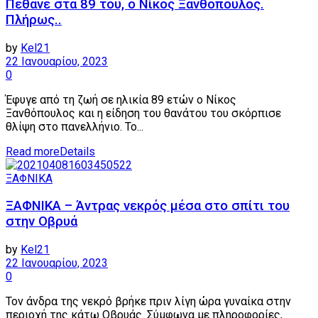
Πέθανε στα 89 του, ο Νίκος Ξανθόπουλος.
Πλήρως..
by
Kel21
22 Ιανουαρίου, 2023
0
Έφυγε από τη ζωή σε ηλικία 89 ετών ο Νίκος
Ξανθόπουλος και η είδηση του θανάτου του σκόρπισε
θλίψη στο πανελλήνιο. Το...
Read more
Details
ΞΑΦΝΙΚΑ
ΞΑΦΝΙΚΑ – Άντρας νεκρός μέσα στο σπίτι του
στην Οβρυά
by
Kel21
22 Ιανουαρίου, 2023
0
Τον άνδρα της νεκρό βρήκε πριν λίγη ώρα γυναίκα στην
περιοχή της κάτω Οβρυάς. Σύμφωνα με πληροφορίες,