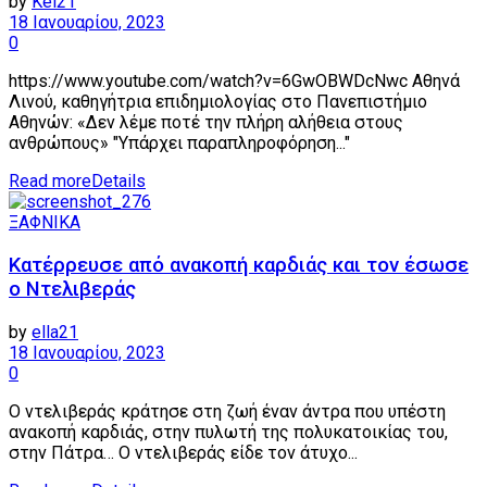
by
Kel21
18 Ιανουαρίου, 2023
0
https://www.youtube.com/watch?v=6GwOBWDcNwc Αθηνά
Λινού, καθηγήτρια επιδημιολογίας στο Πανεπιστήμιο
Αθηνών: «Δεν λέμε ποτέ την πλήρη αλήθεια στους
ανθρώπους» "Υπάρχει παραπληροφόρηση..."
Read more
Details
ΞΑΦΝΙΚΑ
Κατέρρευσε από ανακοπή καρδιάς και τον έσωσε
ο Ντελιβεράς
by
ella21
18 Ιανουαρίου, 2023
0
O ντελιβεράς κράτησε στη ζωή έναν άντρα που υπέστη
ανακοπή καρδιάς, στην πυλωτή της πολυκατοικίας του,
στην Πάτρα… Ο ντελιβεράς είδε τον άτυχο...