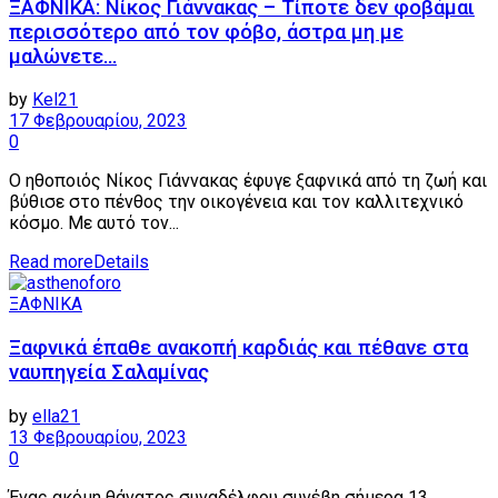
ΞΑΦΝΙΚΑ: Νίκος Γιάννακας – Τίποτε δεν φοβάμαι
περισσότερο από τον φόβο, άστρα μη με
μαλώνετε…
by
Kel21
17 Φεβρουαρίου, 2023
0
Ο ηθοποιός Νίκος Γιάννακας έφυγε ξαφνικά από τη ζωή και
βύθισε στο πένθος την οικογένεια και τον καλλιτεχνικό
κόσμο. Με αυτό τον...
Read more
Details
ΞΑΦΝΙΚΑ
Ξαφνικά έπαθε ανακοπή καρδιάς και πέθανε στα
ναυπηγεία Σαλαμίνας
by
ella21
13 Φεβρουαρίου, 2023
0
Ένας ακόμη θάνατος συναδέλφου συνέβη σήμερα 13