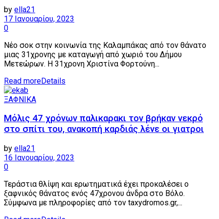
by
ella21
17 Ιανουαρίου, 2023
0
Νέο σοκ στην κοινωνία της Καλαμπάκας από τον θάνατο
μιας 31χρονης με καταγωγή από χωριό του Δήμου
Μετεώρων. Η 31χρονη Χριστίνα Φορτούνη...
Read more
Details
ΞΑΦΝΙΚΑ
Μόλις 47 χρόνων παλικαρακι τον βρήκαν νεκρό
στο σπίτι του, ανακοπή καρδιάς λένε οι γιατροι
by
ella21
16 Ιανουαρίου, 2023
0
Τεράστια θλίψη και ερωτηματικά έχει προκαλέσει ο
ξαφνικός θάνατος ενός 47χρονου άνδρα στο Βόλο.
Σύμφωνα με πληροφορίες από τον taxydromos.gr,...