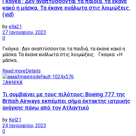
Γκάγκα : Δεν αναπτύσσονται τα παιδιά, τα έκανε
κακό η μάσκα. Τα έκανε ευάλωτα στις λοιμώξεις.
(vid)
by
ella21
27 Ιανουαρίου, 2023
0
Γκάγκα : Δεν αναπτύσσονται τα παιδιά, τα έκανε κακό η
μάσκα. Τα έκανε ευάλωτα στις λοιμώξεις. Γκαγκα: «Η
μάσκα...
Read more
Details
ΞΑΦΝΙΚΑ
Τι συμβαίνει με τους πιλότους; Boeing 777 της
British Airways εκπέμπει σήμα έκτακτης ιατρικής
ανάγκης πάνω από τον Ατλαντικό
by
Kel21
24 Ιανουαρίου, 2023
0