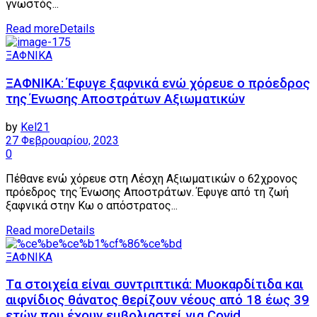
γνωστός...
Read more
Details
ΞΑΦΝΙΚΑ
ΞΑΦΝΙΚΑ: Έφυγε ξαφνικά ενώ χόρευε ο πρόεδρος
της Ένωσης Αποστράτων Αξιωματικών
by
Kel21
27 Φεβρουαρίου, 2023
0
Πέθανε ενώ χόρευε στη Λέσχη Αξιωματικών ο 62χρονος
πρόεδρος της Ένωσης Αποστράτων. Έφυγε από τη ζωή
ξαφνικά στην Κω ο απόστρατος...
Read more
Details
ΞΑΦΝΙΚΑ
Tα στοιχεία είναι συντριπτικά: Μυοκαρδίτιδα και
αιφνίδιος θάνατος θερίζουν νέους από 18 έως 39
ετών που έχουν εμβολιαστεί για Covid