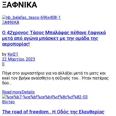
ΞΑΦΝΙΚΑ
ΞΑΦΝΙΚΑ
Ο 42χρονος Τάσος Μπαλάφας πέθανε ξαφνικά
μετά από αγώνα μπάσκετ με την ομάδα της
αεροπορίας!
by
Kel21
22 Μαρτίου, 2023
0
Πήγε στο γυμναστήριο για να αλλάξει μετά το ματς και
εκεί τον βρήκε αναίσθητο η σύζυγός του… Ήταν πατέρας
δύο...
Read more
Details
Βίντεο
The road of freedom.. Η Οδός της Ελευθερίας