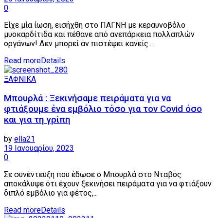
0
Είχε μία ίωση, εισήχθη στο ΠΑΓΝΗ με κεραυνοβόλο
μυοκαρδίτιδα και πέθανε από ανεπάρκεια πολλαπλών
οργάνων! Δεν μπορεί αν πιστέψει κανείς...
Read more
Details
ΞΑΦΝΙΚΑ
Μπουρλά : Ξεκινήσαμε πειράματα για να
φτιάξουμε ένα εμβόλιο τόσο για τον Covid όσο
και για τη γρίπη
by
ella21
19 Ιανουαρίου, 2023
0
Σε συνέντευξη που έδωσε ο Μπουρλά στο Νταβός
αποκάλυψε ότι έχουν ξεκινήσει πειράματα για να φτιάξουν
διπλό εμβόλιο για φέτος,...
Read more
Details