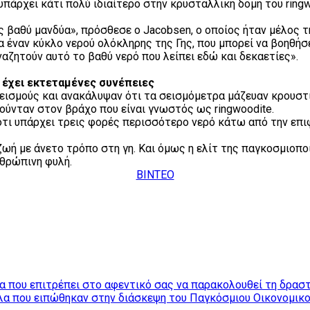
υπάρχει κάτι πολύ ιδιαίτερο στην κρυσταλλική δομή του ring
ς βαθύ μανδύα», πρόσθεσε ο Jacobsen, ο οποίος ήταν μέλος 
α έναν κύκλο νερού ολόκληρης της Γης, που μπορεί να βοηθή
αζητούν αυτό το βαθύ νερό που λείπει εδώ και δεκαετίες».
 έχει εκτεταμένες συνέπειες
εισμούς και ανακάλυψαν ότι τα σεισμόμετρα μάζευαν κρουστι
ούνταν στον βράχο που είναι γνωστός ως ringwoodite.
 ότι υπάρχει τρεις φορές περισσότερο νερό κάτω από την επι
ωή με άνετο τρόπο στη γη. Και όμως η ελίτ της παγκοσμιοποί
νθρώπινη φυλή.
ΒΙΝΤΕΟ
ία που επιτρέπει στο αφεντικό σας να παρακολουθεί τη δρα
α που ειπώθηκαν στην διάσκεψη του Παγκόσμιου Οικονομικ