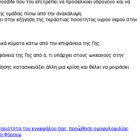
woodite που του επιτρέπει να προσελκύει υδρογόνο και να
της ομάδας πίσω από την ανακάλυψη.
σει στην εξήγηση της τεράστιας ποσότητας υγρού νερού στην
κά κύματα κάτω από την επιφάνεια της Γης.
φάνεια της Γης από ό, τι υπάρχει στους ωκεανούς στην
ησης κατασκευάζει άλλη μια κρίση και θέλει να μοιράσει
στηριότητα του εγκεφάλου σας, προώθηση ομοφυλοφιλίας
ού Φόρουμ