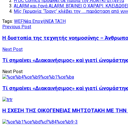
Η DC Comics προωθεί σε παιδιά την ΛΟΑΤΚΙ ατζέντα
ALARM και ξανά ALARM. ΒΓΑΙΝΕΙ Ο ΧΑΡΑΡΙ. ΚΛΕΙΔΩΘΕ
Μίς Γερμανία: ‘Τρανς’ κλέβει την …..παράσταση από γυν
Tags:
WEF
Νέα Εποχή
ΝΕΑ ΤΑΞΗ
Previous Post
Η δυστοπία της τεχνητής νοημοσύνης – Άνθρωπο
Next Post
Τί σημαίνει «Διακαινήσιμος» καὶ γιατί ὠνομάστη
Next Post
Τί σημαίνει «Διακαινήσιμος» καὶ γιατί ὠνομάστη
Η ΣΧΕΣΗ ΤΗΣ ΟΙΚΟΓΕΝΕΙΑΣ ΜΗΤΣΟΤΑΚΗ ΜΕ ΤΗΝ ΜΑ