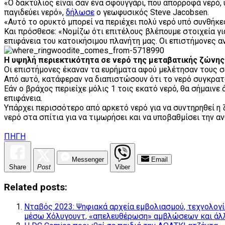
«Ο δακτύλιος είναι σαν ένα σφουγγάρι, που απορροφά νερό, 
παγιδεύει νερό»,
δήλωσε
ο γεωφυσικός Steve Jacobsen.
«Αυτό το ορυκτό μπορεί να περιέχει πολύ νερό υπό συνθήκε
Και πρόσθεσε: «Νομίζω ότι επιτέλους βλέπουμε στοιχεία γι
επιφάνεια του κατοικήσιμου πλανήτη μας. Οι επιστήμονες αν
Η υψηλή περιεκτικότητα σε νερό της μεταβατικής ζώνης
Οι επιστήμονες έκαναν τα ευρήματα αφού μελέτησαν τους σ
Από αυτό, κατάφεραν να διαπιστώσουν ότι το νερό συγκρατ
Εάν ο βράχος περιείχε μόλις 1 τοις εκατό νερό, θα σήμαινε
επιφάνεια.
Υπάρχει περισσότερο από αρκετό νερό για να συντηρηθεί η ζ
νερό στα σπίτια για να τιμωρήσει και να υποβαθμίσει την α
ΠΗΓΗ
Messenger
Email
Share
Post
Viber
Related posts:
Νταβός 2023: Ψηφιακά αρχεία εμβολιασμού, τεχνολογ
μέσω Χόλυγουντ, «απελευθέρωση» αμβλώσεων και άλλ