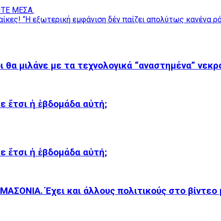
ΙΤΕ ΜΕΣΑ.
αίκες! “Η εξωτερική εμφάνιση δέν παίζει απολύτως κανένα ρόλ
ι θα μιλάνε με τα τεχνολογικά “αναστημένα” νεκ
κε ἔτσι ἡ ἑβδομάδα αὐτή;
κε ἔτσι ἡ ἑβδομάδα αὐτή;
ΣΟΝΙΑ. Έχει και άλλους πολιτικούς στο βίντεο