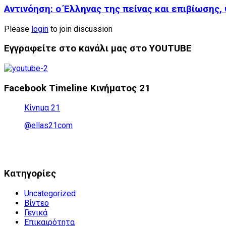
Αντινόηση: ο Έλληνας της πείνας και επιβίωσης, 
Please
login
to join discussion
Εγγραφείτε στο κανάλι μας στο YOUTUBE
Facebook Timeline Κινήματος 21
Κίνημα 21
@ellas21com
Kατηγορίες
Uncategorized
Βίντεο
Γενικά
Επικαιρότητα