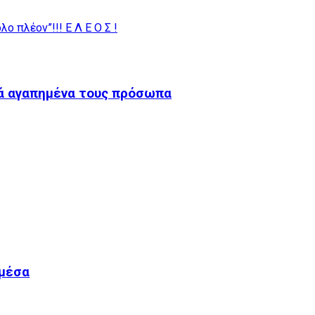
ο πλέον”!!! Ε Λ Ε Ο Σ !
ρά αγαπημένα τους πρόσωπα
 μέσα