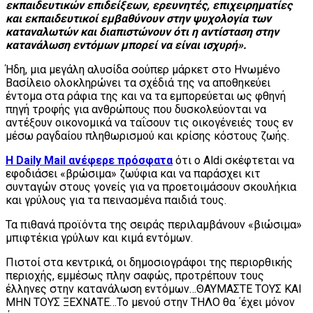
εκπαιδευτικών επιδείξεων, ερευνητές, επιχειρηματίες
και εκπαιδευτικοί εμβαθύνουν στην ψυχολογία των
καταναλωτών και διαπιστώνουν ότι η αντίσταση στην
κατανάλωση εντόμων μπορεί να είναι ισχυρή».
Ήδη, μια μεγάλη αλυσίδα σούπερ μάρκετ στο Ηνωμένο
Βασίλειο ολοκληρώνει τα σχέδιά της να αποθηκεύει
έντομα στα ράφια της και να τα εμπορεύεται ως φθηνή
πηγή τροφής για ανθρώπους που δυσκολεύονται να
αντέξουν οικονομικά να ταΐσουν τις οικογένειές τους εν
μέσω ραγδαίου πληθωρισμού και κρίσης κόστους ζωής.
Η Daily Mail ανέφερε πρόσφατα
ότι ο Aldi σκέφτεται να
εφοδιάσει «βρώσιμα» ζωύφια και να παράσχει κιτ
συνταγών στους γονείς για να προετοιμάσουν σκουλήκια
και γρύλους για τα πεινασμένα παιδιά τους.
Τα πιθανά προϊόντα της σειράς περιλαμβάνουν «βιώσιμα»
μπιφτέκια γρύλων και κιμά εντόμων.
Πιστοί στα κεντρικά, οι δημοσιογράφοι της περιορθικής
περιοχής, εμμέσως πλην σαφώς, προτρέπουν τους
έλληνες στην κατανάλωση εντόμων…ΘΑΥΜΑΣΤΕ ΤΟΥΣ ΚΑΙ
ΜΗΝ ΤΟΥΣ ΞΕΧΝΑΤΕ…Το μενού στην ΤΗΛΟ θα ΄έχει μόνον