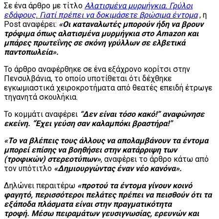
Σε ένα άρθρο με τίτλο
Αλατισμένα μυρμήγκια. Γρύλοι
εδάφους. Γιατί πρέπει να δοκιμάσετε βρώσιμα έντομα
, η
Post αναφέρει:
«Οι καταναλωτές μπορούν ήδη να βρουν
τρόφιμα όπως αλατισμένα μυρμήγκια στο Amazon και
μπάρες πρωτεΐνης σε σκόνη γρύλλων σε ελβετικά
παντοπωλεία».
Το άρθρο αναφέρθηκε σε ένα εξάχρονο κορίτσι στην
Πενσυλβάνια, το οποίο υποτίθεται ότι δέχθηκε
εγκωμιαστικά χειροκροτήματα από θεατές επειδή έτρωγε
τηγανητά σκουλήκια.
Το κομμάτι αναφέρει
“Δεν είναι τόσο κακό!” αναφώνησε
εκείνη. “Έχει γεύση σαν καλαμπόκι βραστήρα!”
«Το να βλέπεις τους άλλους να απολαμβάνουν τα έντομα
μπορεί επίσης να βοηθήσει στην κατάρριψη των
(τροφικών)
στερεοτύπων»
, αναφέρει το άρθρο κάτω από
τον υπότιτλο
«Δημιουργώντας έναν νέο κανόνα».
Δηλώνει περαιτέρω
«προτού τα έντομα γίνουν κοινό
φαγητό, περισσότεροι πελάτες πρέπει να πεισθούν ότι τα
εξάποδα πλάσματα είναι στην πραγματικότητα
τροφή. Μέσω πειραμάτων γευσιγνωσίας, ερευνών και