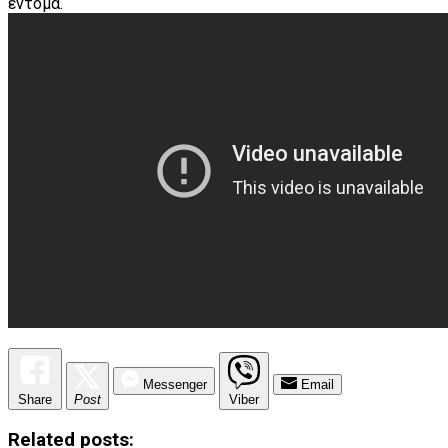
έντομα.
Messenger
Email
Share
Post
Viber
Related posts: