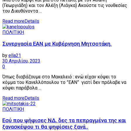
(Γεωργιάδη) και τον Αλέξη (Λιάγκα) Ακούστε τις νουθεσίες
του Διευθύνοντα ...
Read more
Details
ΠΟΛΙΤΙΚΗ
Συνεργασία ΕΑΝ με Κυβέρνηση Μητσοτάκη.
by
ella21
30 Απριλίου, 2023
0
Όπως διαβάζουμε στο Μακελειό : ενώ είχαν κόψει το
κόμμα του Κανελλόπουλου το ”ΕΑΝ” γιατί δεν πρόλαβε να
κόψει παράβολα ...
Read more
Details
ΠΟΛΙΤΙΚΗ
Εσύ που ψήφισες ΝΔ, δες τα πεπραγμένα της και
ξανασκέψου τι θα ψηφίσεις ξανά..