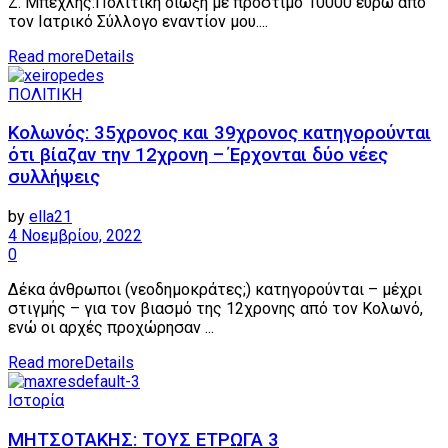
Z. Μπέχλης:Πολιτική δίωξη με πρόστιμο 10000 ευρώ από
τον Ιατρικό Σύλλογο εναντίον μου....
Read more
Details
ΠΟΛΙΤΙΚΗ
Κολωνός: 35χρονος και 39χρονος κατηγορούνται
ότι βίαζαν την 12χρονη – Έρχονται δύο νέες
συλλήψεις
by
ella21
4 Νοεμβρίου, 2022
0
Δέκα άνθρωποι (νεοδημοκράτες;) κατηγορούνται – μέχρι
στιγμής – για τον βιασμό της 12χρονης από τον Κολωνό,
ενώ οι αρχές προχώρησαν ...
Read more
Details
Ιστορία
ΜΗΤΣΟΤΑΚΗΣ: ΤΟΥΣ ΕΤΡΩΓΑ 3