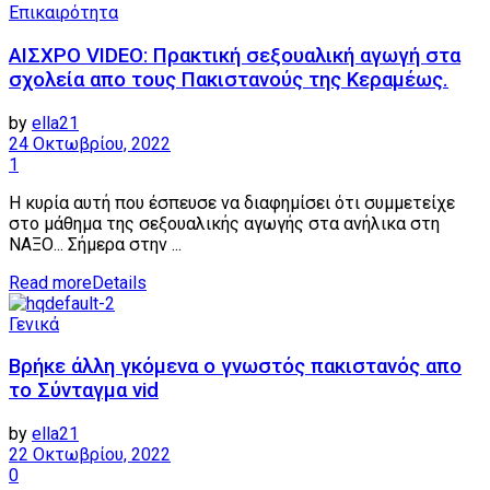
Επικαιρότητα
ΑΙΣΧΡΟ VIDEO: Πρακτική σεξουαλική αγωγή στα
σχολεία απο τους Πακιστανούς της Κεραμέως.
by
ella21
24 Οκτωβρίου, 2022
1
Η κυρία αυτή που έσπευσε να διαφημίσει ότι συμμετείχε
στο μάθημα της σεξουαλικής αγωγής στα ανήλικα στη
ΝΑΞΟ... Σήμερα στην ...
Read more
Details
Γενικά
Βρήκε άλλη γκόμενα ο γνωστός πακιστανός απο
το Σύνταγμα vid
by
ella21
22 Οκτωβρίου, 2022
0