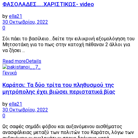
ΦΑΣΟΛΑΔΕΣ…..ΧΑΡΙΣΤΙΚΩΣ- video
by
ella21
30 Οκτωβρίου, 2022
0
Σόι πάει το βασίλειο....δείτε την ειλικρινή εξομολόγηση του
Μητσοτάκη για το πως στην κατοχή πέθαναν 2 άλλοι για
να ζήσει ...
Read more
Details
Γενικά
Καράτσι: Τα δύο τρίτα του πληθυσμού της
μητρόπολης έχει βιώσει περιστατικά βίας
by
ella21
30 Οκτωβρίου, 2022
0
Ως σαφές σημάδι φόβου και αυξανόμενου αισθήματος
ανασφάλειας μεταξύ των πολιτών του Καράτσι, λόγω των