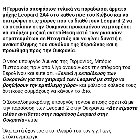
Η Γερμανία αποφάσισε τελικά να παραδώσει άρματα
μάχης Leopard-2A4 στο καθεστώς του Κιέβου και να
επιτρέψει στις χώρες που τα διαθέτουν Leopard-2 να
τα στείλουν στην Ουκρανία προκειμένου να μπορέσει
να υπάρξει μαζική αντεπίθεση κατά των ρωσικών
στρατευμάτων σε Ντονμπάς και να γίνει δυνατή η
ανακατάληψης του συνόλου της Χερσώνας και η
προώθηση προς την Ουκρανία.
Ο νέος υπουργός Άμυνας της Γερμανίας, Μπόρις
Πιστόριους πριν από λίγο ανακοίνωσε την απόφαση του
Βερολίνου και είπε ότι
«Ξεκινά η εκπαίδευση των
Ουκρανών για τον χειρισμό των Leopard με στόχο να
βοηθήσουν την εμπόλεμη χώρα»
και μάλιστα κάλεσε τους
δυτικούς συμμάχους να κάνουν το ίδιο.
Ο Σοσιαλδημοκράτης υπουργός τόνισε επίσης σχετικά με
την παράδοση των Leopard-2 στην Ουκρανία:
«Δεν είμαστε
πλέον αντίθετοι στην παράδοση Leopard στην
Ουκρανία»
είπε,
Όλα αυτά έχοντας στο πλευρό του τον γ.γ. Γιενς
Στόλτενμπεργκ.