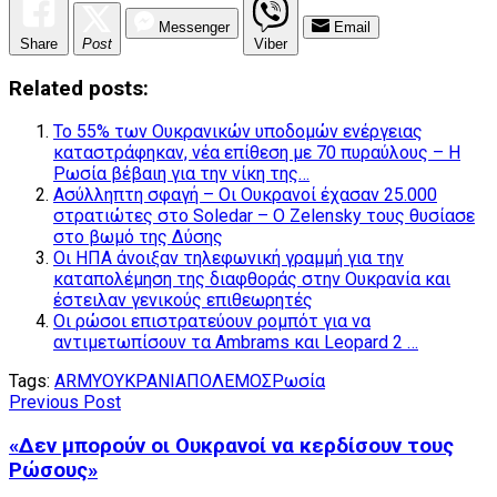
Messenger
Email
Share
Post
Viber
Related posts:
Το 55% των Ουκρανικών υποδομών ενέργειας
καταστράφηκαν, νέα επίθεση με 70 πυραύλους – Η
Ρωσία βέβαιη για την νίκη της…
Ασύλληπτη σφαγή – Οι Ουκρανοί έχασαν 25.000
στρατιώτες στο Soledar – O Zelensky τους θυσίασε
στο βωμό της Δύσης
Οι ΗΠΑ άνοιξαν τηλεφωνική γραμμή για την
καταπολέμηση της διαφθοράς στην Ουκρανία και
έστειλαν γενικούς επιθεωρητές
Οι ρώσοι επιστρατεύουν ρομπότ για να
αντιμετωπίσουν τα Ambrams και Leopard 2 …
Tags:
ARMY
ΟΥΚΡΑΝΙΑ
ΠΟΛΕΜΟΣ
Ρωσία
Previous Post
«Δεν μπορούν οι Ουκρανοί να κερδίσουν τους
Ρώσους»