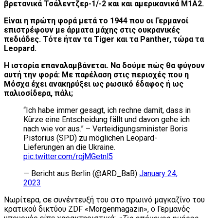
βρετανικά Τσάλεντζερ-1/-2 και και αμερικανικά Μ1Α2.
Είναι η πρώτη φορά μετά το 1944 που οι Γερμανοί
επιστρέφουν με άρματα μάχης στις ουκρανικές
πεδιάδες. Τότε ήταν τα Tiger και τα Panther, τώρα τα
Leopard.
H ιστορία επαναλαμβάνεται. Να δούμε πώς θα φύγουν
αυτή την φορά: Με παρέλαση στις περιοχές που η
Μόσχα έχει ανακηρύξει ως ρωσικό έδαφος ή ως
παλιοσίδερα, πάλι;
“Ich habe immer gesagt, ich rechne damit, dass in
Kürze eine Entscheidung fällt und davon gehe ich
nach wie vor aus.” – Verteidigungsminister Boris
Pistorius (SPD) zu möglichen Leopard-
Lieferungen an die Ukraine.
pic.twitter.com/rqjMGetnl5
— Bericht aus Berlin (@ARD_BaB)
January 24,
2023
Νωρίτερα, σε συνέντευξή του στο πρωινό μαγκαζίνο του
κρατικού δικτύου ZDF «Morgenmagazin», ο Γερμανός