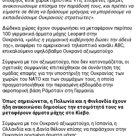
υπουργός είπε χαρακτηριστικά:
«Τις επόμενες ημέρες
ανακοινώσουμε επίσημα την παράδοσή τους, και πρέπει να
είμαστε σε θέση να δράσουμε γρήγορα, να μπορέσουμε να
εκπαιδεύσουμε Ουκρανούς στρατιώτες».
Δώδεκα χώρες έχουν συμφωνήσει να μεταφέρουν περίπου
100 γερμανικά άρματα μάχης Leopard στην
Ουκρανία,
«μόλις η γερμανική κυβέρνηση δώσει την άδειά
της»,
αναφέρει το αμερικανικό τηλεοπτικό κανάλι ABC,
επικαλούμενο υψηλόβαθμο Ουκρανό αξιωματούχο.
Σύμφωνα με τον αξιωματούχο, που δεν κατονομάζεται, οι
σχετικές συμφωνίες επιτεύχθηκαν σε συνάντηση της
ομάδας επαφής για την υποστήριξη της Ουκρανίας των
χωρών του ΝΑΤΟ και των συμμάχων τους, η οποία
πραγματοποιήθηκε την περασμένη εβδομάδα στην
αεροπορική βάση Ράμσταϊν στη Γερμανία.
Όπως σημειώνεται, η Πολωνία και η Φινλανδία έχουν
ήδη ανακοινώσει δημοσίως την ετοιμότητά τους να
μεταφέρουν άρματα μάχης στο Κίεβο.
Σύμφωνα με τον Ουκρανό αξιωματούχο, η Ισπανία, η
Ολλανδία και η Δανία θέλουν επίσης να παράσχουν στην
Ουκρανία ορισμένα άρματα μάχης.