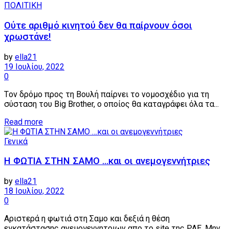
ΠΟΛΙΤΙΚΗ
Ούτε αριθμό κινητού δεν θα παίρνουν όσοι
χρωστάνε!
by
ella21
19 Ιουλίου, 2022
0
Tον δρόμο προς τη Βουλή παίρνει το νομοσχέδιο για τη
σύσταση του Big Brother, ο οποίος θα καταγράφει όλα τα...
Details
Read more
Γενικά
H ΦΩΤΙΑ ΣΤΗΝ ΣΑΜΟ …και οι ανεμογεννήτριες
by
ella21
18 Ιουλίου, 2022
0
Αριστερά η φωτιά στη Σαμο και δεξιά η θέση
εγκατάστασης ανεμογεννητριων απο το site της ΡΑΕ. Μην