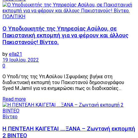
ΠΟΛΙΤΙΚΗ
Ο Υποδιοικητής της Υπηρεσίας Ασύλου, σε
Πακιστανική εκπομπή για να φέρουν και άλλους
Πακιστανούς! Βίντεο.
by
ella21
19 Ιουλίου, 2022
0
Ο Υποδ/της της Υπ.Ασύλου Ι.Σφυράκης βγήκε στη
διαδικτυακή εκπομπή του Πακιστανού δημοσιογράφου
Syed M.Jamil για να ενημερώσει πως οι διαδικασίες...
Details
Read more
Βίντεο
Η ΠΕΝΤΕΛΗ ΚΑΙΓΕΤΑΙ ….ΞΑΝΑ – Ζωντανή εκπομπή
2 ΒΙΝΤΕΟ