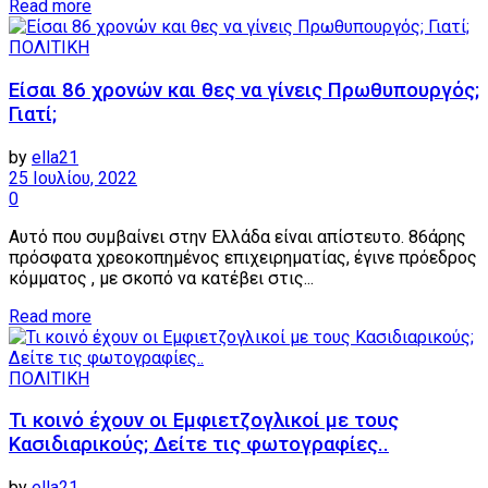
Details
Read more
ΠΟΛΙΤΙΚΗ
Είσαι 86 χρονών και θες να γίνεις Πρωθυπουργός;
Γιατί;
by
ella21
25 Ιουλίου, 2022
0
Αυτό που συμβαίνει στην Ελλάδα είναι απίστευτο. 86άρης
πρόσφατα χρεοκοπημένος επιχειρηματίας, έγινε πρόεδρος
κόμματος , με σκοπό να κατέβει στις...
Details
Read more
ΠΟΛΙΤΙΚΗ
Τι κοινό έχουν οι Εμφιετζογλικοί με τους
Κασιδιαρικούς; Δείτε τις φωτογραφίες..
by
ella21