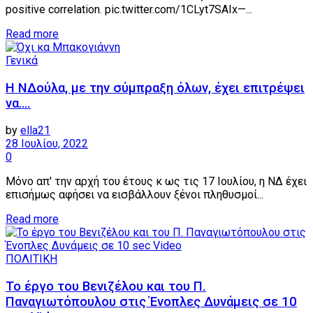
positive correlation. pic.twitter.com/1CLyt7SAIx—...
Details
Read more
Γενικά
H ΝΔούλα, με την σύμπραξη όλων, έχει επιτρέψει
να….
by
ella21
28 Ιουλίου, 2022
0
Μόνο απ' την αρχή του έτους κ ως τις 17 Ιουλίου, η ΝΔ έχει
επισήμως αφήσει να εισβάλλουν ξένοι πληθυσμοί...
Details
Read more
ΠΟΛΙΤΙΚΗ
Το έργο του Βενιζέλου και του Π.
Παναγιωτόπουλου στις Ένοπλες Δυνάμεις σε 10