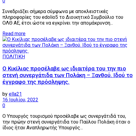
0
Συνεδριάζει σήμερα σύμφωνα με αποκλειστικές
πληροφορίες του edolio5 το Διοικητικό Συμβούλιο του
ΟΛΘ ΑΕ, έτσι ώστε να εγκρίνει την απομάκρυνση...
Details
Read more
ΠΟΛΙΤΙΚΗ
Ο Κικίλιας προσέλαβε ως ιδιαιτέρα του την πιο
στενή συνεργάτιδα των Πολάκη – Ξανθού. Ιδού το
έγγραφο της πρόσληψης.
by
ella21
16 Ιουλίου, 2022
0
Ο Υπουργός τουρισμού προσέλαβε ως συνεργάτιδά του,
την πρώην στενή συνεργάτιδα του Παύλου Πολάκη όταν ο
ίδιος ήταν Αναπληρωτής Υπουργός...