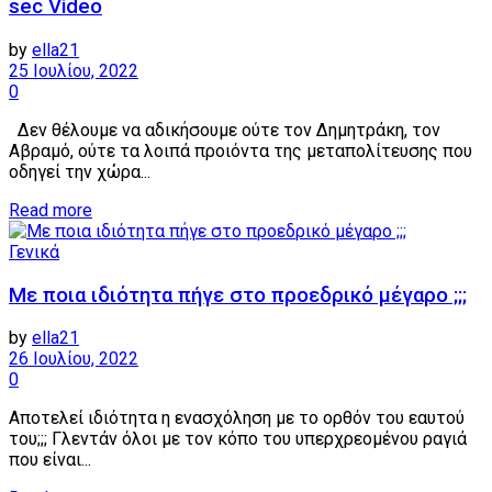
sec Video
by
ella21
25 Ιουλίου, 2022
0
Δεν θέλουμε να αδικήσουμε ούτε τον Δημητράκη, τον
Αβραμό, ούτε τα λοιπά προιόντα της μεταπολίτευσης που
οδηγεί την χώρα...
Details
Read more
Γενικά
Με ποια ιδιότητα πήγε στο προεδρικό μέγαρο ;;;
by
ella21
26 Ιουλίου, 2022
0
Αποτελεί ιδιότητα η ενασχόληση με το ορθόν του εαυτού
του;;; Γλεντάν όλοι με τον κόπο του υπερχρεομένου ραγιά
που είναι...