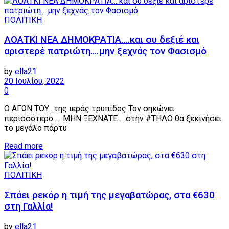
ΠΟΛΙΤΙΚΗ
ΛΟΑΤΚΙ ΝΕΑ ΔΗΜΟΚΡΑΤΙΑ….και συ δεξιέ και
αριστερέ πατριώτη….μην ξεχνάς τον Φασισμό
by
ella21
20 Ιουλίου, 2022
0
Ο ΑΓΩΝ ΤΟΥ...της ιεράς τρυπίδος Τον σηκώνει
περισσότερο..... ΜΗΝ ΞΕΧΝΑΤΕ ....στην #ΤΗΛΟ θα ξεκινήσει
το μεγάλο πάρτυ
Details
Read more
ΠΟΛΙΤΙΚΗ
Σπάει ρεκόρ η τιμή της μεγαβατώρας, στα €630
στη Γαλλία!
by
ella21