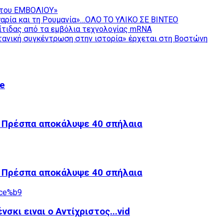
ς του ΕΜΒΟΛΙΟΥ»
λγαρία και τη Ρουμανία»…ΟΛΟ ΤΟ ΥΛΙΚΟ ΣΕ ΒΙΝΤΕΟ
δίτιδας από τα εμβόλια τεχνολογίας mRNA
ατανική συγκέντρωση στην ιστορία» έρχεται στη Βοστώνη
be
 Πρέσπα αποκάλυψε 40 σπήλαια
 Πρέσπα αποκάλυψε 40 σπήλαια
νσκι ειναι ο Αντίχριστος...vid