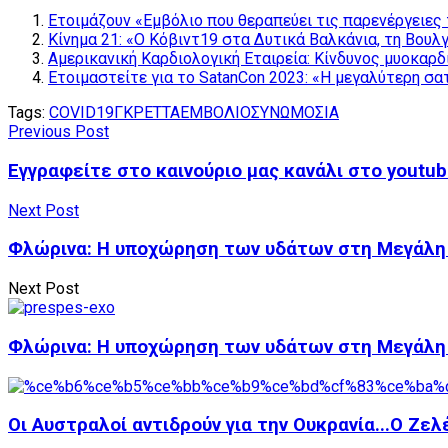
Ετοιμάζουν «Εμβόλιο που θεραπεύει τις παρενέργειε
Κίνημα 21: «Ο Κόβιντ19 στα Δυτικά Βαλκάνια, τη Βου
Αμερικανική Καρδιολογική Εταιρεία: Κίνδυνος μυοκαρ
Ετοιμαστείτε για το SatanCon 2023: «Η μεγαλύτερη σ
Tags:
COVID19
ΓΚΡΕΤΤΑ
ΕΜΒΟΛΙΟ
ΣΥΝΩΜΟΣΙΑ
Previous Post
Εγγραφείτε στο καινούριο μας κανάλι στο youtu
Next Post
Φλώρινα: Η υποχώρηση των υδάτων στη Μεγάλη
Next Post
Φλώρινα: Η υποχώρηση των υδάτων στη Μεγάλη
Οι Αυστραλοί αντιδρούν για την Ουκρανία...Ο Ζελέ