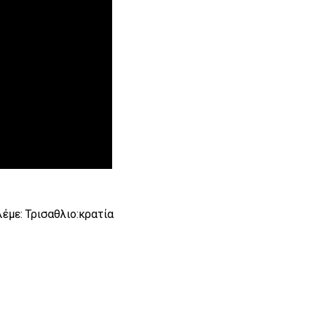
λέμε: Τρισαθλιο:κρατία