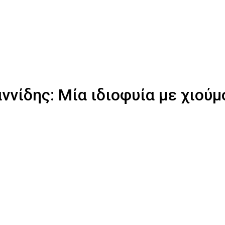
αννίδης: Μία ιδιοφυία με χιού