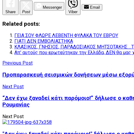
Messenger
Email
Share
Post
Viber
Related posts:
ΓΕΙΑ ΣΟΥ ΦΛΩΡΕ ΛΕΒΕΝΤΗ ΦΥΛΑΚΑ ΤΟΥ ΕΒΡΟΥ
ΓΙΑΤΙ ΔΕΝ ΕΜΒΟΛΙΑΣΤΗΚΑ
ΚΛΑΣΙΚΟΣ, ΓΝΗΣΙΟΣ, ΠΑΡΑΔΟΣΙΑΚΟΣ ΜΗΤΣΟΤΑΚΗΣ….
Απ’ αυτούς που ερωτεύτηκαν την Ελλάδα, ΔΕΝ θα μας 
Previous Post
Προπαρασκευή σεισμικών δονήσεων μέσω εξορύξ
Next Post
“Δεν έχω ξαναδεί κάτι παρόμοιο!” δήλωσε ο καθη
Ρουμανίας
Next Post
"Δεν έχω ξαναδεί κάτι παρόμοιο!" δήλωσε ο καθη