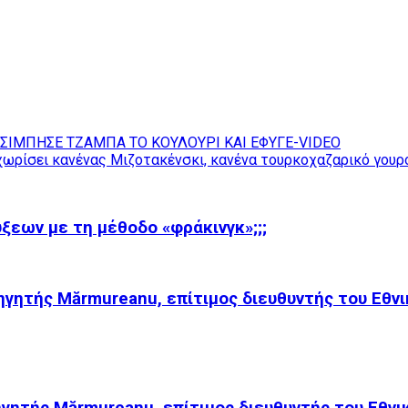
ΤΣΙΜΠΗΣΕ ΤΖΑΜΠΑ ΤΟ ΚΟΥΛΟΥΡΙ ΚΑΙ ΕΦΥΓΕ-VIDEO
χωρίσει κανένας Μιζοτακένσκι, κανένα τουρκοχαζαρικό γουρ
εων με τη μέθοδο «φράκινγκ»;;;
γητής Mărmureanu, επίτιμος διευθυντής του Εθνικ
γητής Mărmureanu, επίτιμος διευθυντής του Εθνικ