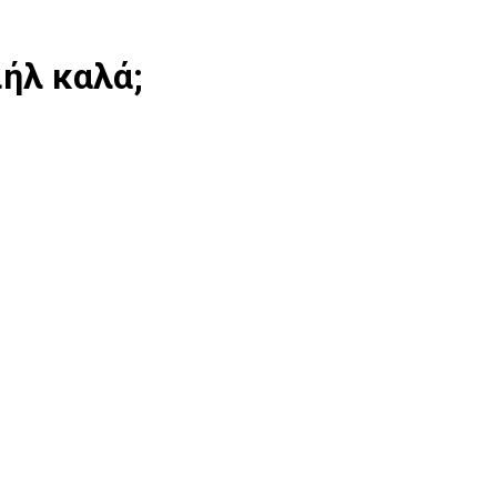
ιήλ καλά;