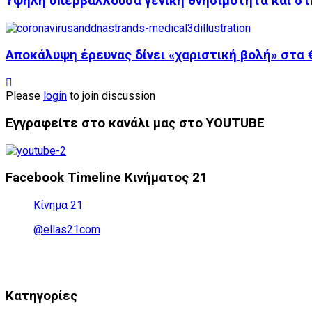
Υψηλή υπερβάλλουσα γενική θνησιμότητα και στ
Αποκάλυψη έρευνας δίνει «χαριστική βολή» στα €
Please
login
to join discussion
Εγγραφείτε στο κανάλι μας στο YOUTUBE
Facebook Timeline Κινήματος 21
Κίνημα 21
@ellas21com
Kατηγορίες