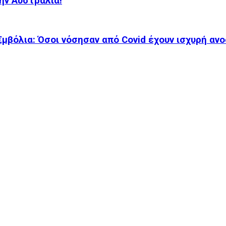
ην Αυστραλία!
μβόλια: Όσοι νόσησαν από Covid έχουν ισχυρή ανο