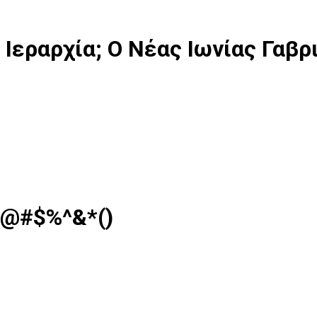
Ιεραρχία; Ο Νέας Ιωνίας Γαβρ
 @#$%^&*()