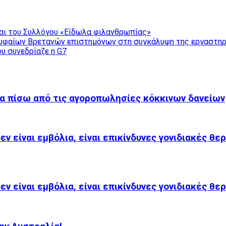
αι του Συλλόγου «Είδωλα φιλανθρωπίας»
ορυφαίων Βρετανών επιστημόνων στη συγκάλυψη της εργαστηρ
υ συνεδρίαζε η G7
μα πίσω από τις αγοροπωλησίες κόκκινων δανείων
 είναι εμβόλια, είναι επικίνδυνες γονιδιακές θ
 είναι εμβόλια, είναι επικίνδυνες γονιδιακές θ