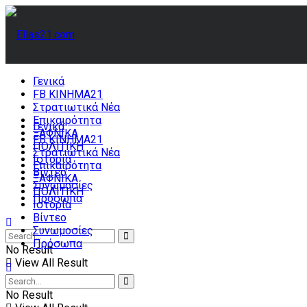
Γενικά
FB ΚΙΝΗΜΑ21
Στρατιωτικά Νέα
Επικαιρότητα
Γενικά
ΞΑΦΝΙΚΑ
FB ΚΙΝΗΜΑ21
ΠΟΛΙΤΙΚΗ
Στρατιωτικά Νέα
Ιστορία
Επικαιρότητα
Βίντεο
ΞΑΦΝΙΚΑ
Συνωμοσίες
ΠΟΛΙΤΙΚΗ
Πρόσωπα
Ιστορία
Βίντεο
Συνωμοσίες
Πρόσωπα
No Result
View All Result
No Result