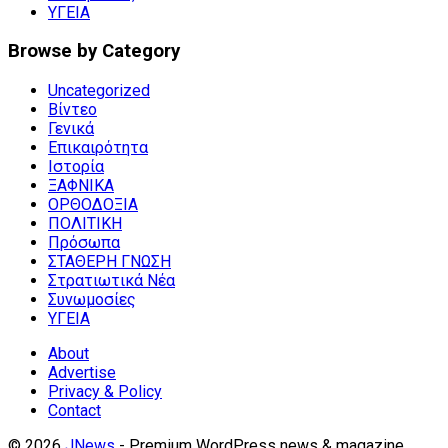
ΥΓΕΙΑ
Browse by Category
Uncategorized
Βίντεο
Γενικά
Επικαιρότητα
Ιστορία
ΞΑΦΝΙΚΑ
ΟΡΘΟΔΟΞΙΑ
ΠΟΛΙΤΙΚΗ
Πρόσωπα
ΣΤΑΘΕΡΗ ΓΝΩΣΗ
Στρατιωτικά Νέα
Συνωμοσίες
ΥΓΕΙΑ
About
Advertise
Privacy & Policy
Contact
© 2026
JNews
- Premium WordPress news & magazine