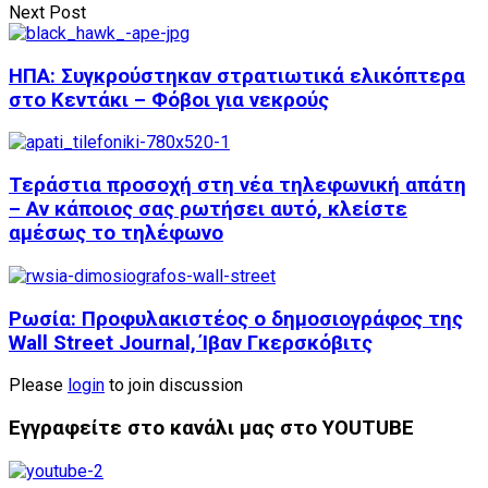
Next Post
ΗΠΑ: Συγκρούστηκαν στρατιωτικά ελικόπτερα
στο Κεντάκι – Φόβοι για νεκρούς
Τεράστια προσοχή στη νέα τηλεφωνική απάτη
– Αν κάποιος σας ρωτήσει αυτό, κλείστε
αμέσως το τηλέφωνο
Ρωσία: Προφυλακιστέος ο δημοσιογράφος της
Wall Street Journal, Ίβαν Γκερσκόβιτς
Please
login
to join discussion
Εγγραφείτε στο κανάλι μας στο YOUTUBE