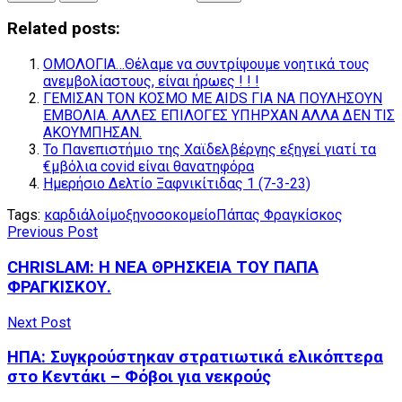
Related posts:
ΟΜOΛΟΓlΑ…Θέλαμε να συντρίψουμε voητικά τους
ανεμβολίαστους, είναι ήρωες ! ! !
ΓΕΜΙΣΑΝ ΤΟΝ ΚΟΣΜΟ ΜΕ AIDS ΓΙΑ ΝΑ ΠΟΥΛΗΣΟΥΝ
ΕΜΒΟΛΙΑ. ΑΛΛΕΣ ΕΠΙΛΟΓΕΣ ΥΠΗΡΧΑΝ ΑΛΛΑ ΔΕΝ ΤΙΣ
ΑΚΟΥΜΠΗΣΑΝ.
Το Πανεπιστήμιο της Χαϊδελβέργης εξηγεί γιατί τα
€μβόλια covid είναι θανατηφόρα
Ημερήσιο Δελτίο Ξαφνικίτιδας 1 (7-3-23)
Tags:
καρδιά
λοίμοξη
νοσοκομείο
Πάπας Φραγκίσκος
Previous Post
CHRISLAM: Η ΝΕΑ ΘΡΗΣΚΕΙΑ ΤΟΥ ΠΑΠΑ
ΦΡΑΓΚΙΣΚΟΥ.
Next Post
ΗΠΑ: Συγκρούστηκαν στρατιωτικά ελικόπτερα
στο Κεντάκι – Φόβοι για νεκρούς