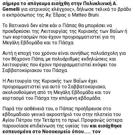
σήμερα το απόγευμα εισήχθη στην Πολυκλινική A.
Gemelli
για ιατρικούς ελέγχους», δήλωσε τελικά το βράδυ
ο εκπρόσωπος της Αγ. Έδρας ο Matteo Bruni.
Το Βατικανό δεν είπε εάν ο Πάπας θα μπορέσει να
προεδρεύσει της Λειτουργίας της Κυριακής των Βαΐων ή
των εορτασμών που έχουν προγραμματιστεί για τη
Μεγάλη Εβδομάδα και το Πάσχα.
Αυτή η εποχή του χρόνου είναι συνήθως πολυάσχολη για
τον 86χρονο Πάπα, με πολυάριθμες εκδηλώσεις και
λειτουργίες που έχουν προγραμματιστεί ενόψει του
Σαββατοκύριακου του Πάσχα.
Η Λειτουργία της Κυριακής των Βαΐων έχει
προγραμματιστεί για αυτό το Σαββατοκύριακο,
ακολουθούμενη από τη Μεγάλη Εβδομάδα και τον
εορτασμό του Πάσχα την επόμενη εβδομάδα.
Παρά την ασθένειά του, ο Πάπας προήδρευσε στο
εβδομαδιαίο γενικό ακροατήριό του στην πλατεία του
Αγίου Πέτρου την Τετάρτη το πρωί..Προφανώς ύστερα
παρουσίασε επιδείνωση της υγείας του
και εισάχθηκε
εσπευσμένα στο Νοσοκομείο όπου…… τον