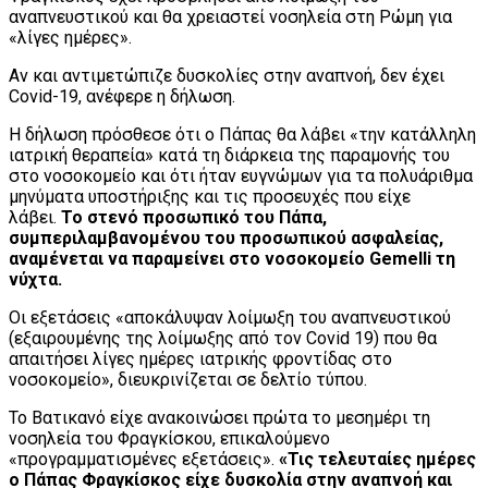
αναπνευστικού και θα χρειαστεί νοσηλεία στη Ρώμη για
«λίγες ημέρες».
Αν και αντιμετώπιζε δυσκολίες στην αναπνοή, δεν έχει
Covid-19, ανέφερε η δήλωση.
Η δήλωση πρόσθεσε ότι ο Πάπας θα λάβει «την κατάλληλη
ιατρική θεραπεία» κατά τη διάρκεια της παραμονής του
στο νοσοκομείο και ότι ήταν ευγνώμων για τα πολυάριθμα
μηνύματα υποστήριξης και τις προσευχές που είχε
λάβει.
Το στενό προσωπικό του Πάπα,
συμπεριλαμβανομένου του προσωπικού ασφαλείας,
αναμένεται να παραμείνει στο νοσοκομείο Gemelli τη
νύχτα.
Οι εξετάσεις «αποκάλυψαν λοίμωξη του αναπνευστικού
(εξαιρουμένης της λοίμωξης από τον Covid 19) που θα
απαιτήσει λίγες ημέρες ιατρικής φροντίδας στο
νοσοκομείο», διευκρινίζεται σε δελτίο τύπου.
Το Βατικανό είχε ανακοινώσει πρώτα το μεσημέρι τη
νοσηλεία του Φραγκίσκου, επικαλούμενο
«προγραμματισμένες εξετάσεις».
«Τις τελευταίες ημέρες
ο Πάπας Φραγκίσκος είχε δυσκολία στην αναπνοή και