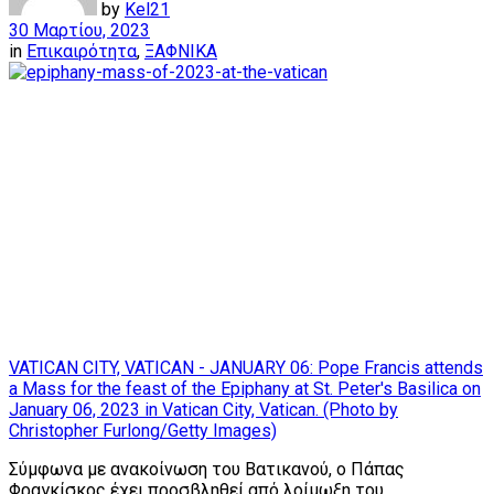
by
Kel21
30 Μαρτίου, 2023
in
Επικαιρότητα
,
ΞΑΦΝΙΚΑ
VATICAN CITY, VATICAN - JANUARY 06: Pope Francis attends
a Mass for the feast of the Epiphany at St. Peter's Basilica on
January 06, 2023 in Vatican City, Vatican. (Photo by
Christopher Furlong/Getty Images)
Σύμφωνα με ανακοίνωση του Βατικανού, ο Πάπας
Φραγκίσκος έχει προσβληθεί από λοίμωξη του