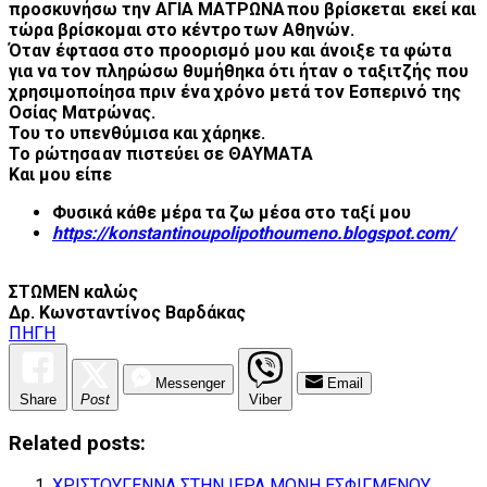
προσκυνήσω την ΑΓΙΑ ΜΑΤΡΩΝΑ που βρίσκεται εκεί και
τώρα βρίσκομαι στο κέντρο των Αθηνών.
Όταν έφτασα στο προορισμό μου και άνοιξε τα φώτα
για να τον πληρώσω θυμήθηκα ότι ήταν ο ταξιτζής που
χρησιμοποίησα
πριν ένα χρόνο
μετά τον Εσπερινό της
Οσίας Ματρώνας.
Του το υπενθύμισα και χάρηκε.
Το ρώτησα αν πιστεύει σε ΘΑΥΜΑΤΑ
Και μου είπε
Φυσικά κάθε μέρα τα ζω μέσα στο ταξί μου
https://konstantinoupolipothoumeno.blogspot.com/
ΣΤΩΜΕΝ καλώς
Δρ. Κωνσταντίνος Βαρδάκας
ΠΗΓΗ
Messenger
Email
Share
Post
Viber
Related posts:
ΧΡΙΣΤΟΥΓΕΝΝΑ ΣΤΗΝ ΙΕΡΑ ΜΟΝΗ ΕΣΦΙΓΜΕΝΟΥ