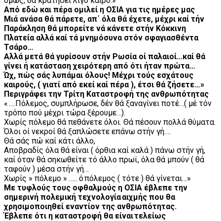
όμως, θά κρατήσει λίγο καιρό.»
Από εδώ και πέρα ομιλεί η ΟΣΙΑ για τις ημέρες μας
Μιά ανάσα θά πάρετε, απ΄ όλα θά έχετε, μέχρι καί τήν
Παράκληση θά μπορείτε νά κάνετε στήν Κόκκινη
Πλατεία αλλά καί τά μνημόσυνα στόν σφαγιασθέντα
Τσάρο…
Αλλά μετά θά γυρίσουν στήν Ρωσία οί παλαιοί…καί θά
γίνει ή κατάσταση χειρότερη από ότι ήταν πρώτα…
Ώχ, πώς σάς λυπάμαι όλους! Μέχρι τούς εσχάτους
καιρούς, ( γιατί από εκεί καί πέρα ), έτσι θά ζήσετε…»
Περιγράφει την Τρίτη Καταστροφή της ανθρωπότητας
« ….Πόλεμος, συμπλήρωσε, δέν θά ξαναγίνει ποτέ…( μέ τόν
τρόπο πού μέχρι τώρα ξέρουμε…).
Χωρίς πόλεμο θά πεθάνετε όλοι. Θά πέσουν πολλά θύματα.
Όλοι οί νεκροί θά ξαπλώσετε επάνω στήν γή….
Θά σάς πώ καί κάτι άλλο,
Αποβραδίς όλα θά είναι ( όρθια καί καλά ) πάνω στήν γή,
καί όταν θά σηκωθείτε τό άλλο πρωϊ, όλα θά μπούν ( θά
ταφούν ) μέσα στήν γή…
Χωρίς » πόλεμο » ….. ό πόλεμος ( τότε ) θά γίνεται…»
Με τυφλούς τους οφθαλμούς η ΟΣΙΑ έβλεπε την
σημερινή πολεμική τεχνολογία αιχμής που θα
χρησιμοποιηθεί εναντίον της ανθρωπότητας.
Έβλεπε ότι η καταστροφή θα είναι τελείως