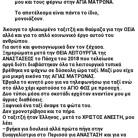
μου και τους φέρνω στην ΑΓΙΑ ΜΑΤΡΩΝΑ.
Το αποτέλεσμα είναι πάντα το ίδιο,
μονοιάζουν.
Άκουγα το ηλικιωμένο ταξιτζή και θαύμαζα για την ΟΣΙΑ
αλλά και για το απλό κοινωνικό έργο αυτού του
ανθρώπου.
Για αυτό και φυσιογνωμικά δεν τον ξέχασα.
Ξ
ημερώματα μετά την ΘΕΙΑ ΛΕΙΤΟΥΡΓΊΑ της
ΑΝΑΣΤΑΣΕΩΣ
το Πάσχα του 2018
που τελείωσε
αργά
διότι
διαβάστηκαν όλα τα λειτουργικά τυπικά
βρέθηκα να ψάχνω σε δύσκολη ώρα ταξί. Μαζί μου είχα
μια μικρή εικόνα της ΑΓΙΑΣ ΜΑΤΡΩΝΑΣ.
Έβγαλα το κινητό μου για να τηλεφωνήσω για ταξί ενώ
στο άλλο χέρι κρατούσα το ΑΓΙΟ ΦΩΣ με προσοχή .
Δυο τύποι μέσα στο σκοτάδι ερχόταν εναντίον μου με
άγριες διαθέσεις.
Ξαφνικά ένα ταξί άναψε τα φώτα του.
Δεν χρονοτρίβησα και το πήρα.
Ο ταξιτζή ήταν Έλληνας , μετά το ΧΡΙΣΤΟΣ ΑΝΕΣΤΗ, μου
λέει
– βγήκα για δουλειά αλλά πρώτα πήγα στην
Ευαγγελίστρια στο Περισσό για ΑΝΑΣΤΑΣΗ και για να