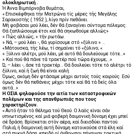
ολοκληρωτική .
Ή Άννα Βιμπόρνοβα θυμάται,
« Επισκέφθηκα τήν Ματρώνα τίς μέρες τής Μεγάλης
Σαρακοστής ( 1952 ), λίγο πρίν πεθάνει.
Μή φοβάσαι μού λέει, δέν θά ξαναγίνει σύντομα πόλεμος.
Θά ξαπλώσουμε έτσι καί θά σηκωθούμε αλλιώς»
» Πώς αλλιώς; » τήν ρωτάω.
» Νά, – μού λέει -, θά γυρίσουμε στό «ξύλινο » …
«Μάτουσκα, τής λέω, τί σημαίνει τό «ξύλινο; «
» Ξύλινο αλέτρι, μού λέει, μέ αυτό θά δουλεύουμε τότε…»
» Καί πού θά πάνε τά τρακτέρ πού τώρα έχουμε;…»
Ώ, – λέει -, άσε τά τρακτέρ… Θά δουλεύει τότε τό αλέτρι τό
ξύλινο, καί ή ζωή θά είναι καλή.
Όμως, ακόμη δέν φτάσαμε μέχρι αυτούς τούς καιρούς. Εσύ
όμως δέν θά πεθάνεις μέχρι τότε καί θά τά δείς όλα
αυτά…»
Η ΟΣΙΑ ψηλαφούσε την αιτία των καταστροφικών
πολέμων και της απανθρωπιάς που τους
χαρακτηρίζουν.
« Αυτό ήταν τό θέλημα τού Θεού. Ο λαός είναι σάν
υπνωτισμένος καί μιά φοβερή δαιμονική δύναμη έχει μπεί
σέ δράση. Βρίσκεται στόν αέρα, καί διεισδύει παντού.
Παλιά, ή δαιμονική αυτή δύναμη κατοικούσε στά έλη καί
στά πυκνά δάση, επειδή οί άνθρωποι πήγαιναν τακτικά