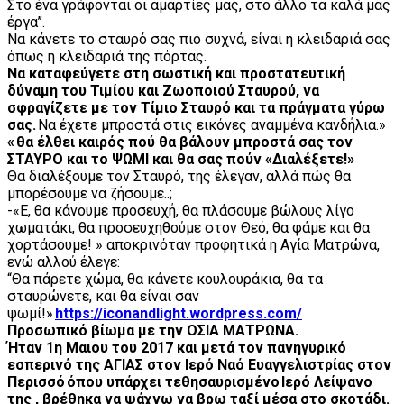
Στο ένα γράφονται οι αμαρτίες μας, στο άλλο τα καλά μας
έργα’’.
Να κάνετε το σταυρό σας πιο συχνά, είναι η κλειδαριά σας
όπως η κλειδαριά της πόρτας.
Να καταφεύγετε στη σωστική και προστατευτική
δύναμη του Τιμίου και Ζωοποιού Σταυρού, να
σφραγίζετε με τον Τίμιο Σταυρό και τα πράγματα γύρω
σας.
Να έχετε μπροστά στις εικόνες αναμμένα κανδήλια.»
« θα έλθει καιρός πού θα βάλουν μπροστά σας τον
ΣΤΑΥΡΟ και το ΨΩΜΙ και θα σας πούν «Διαλέξετε!»
Θα διαλέξουμε τον Σταυρό, της έλεγαν, αλλά πώς θα
μπορέσουμε να ζήσουμε..;
-«Ε, θα κάνουμε προσευχή, θα πλάσουμε βώλους λίγο
χωματάκι, θα προσευχηθούμε στον Θεό, θα φάμε και θα
χορτάσουμε! » αποκρινόταν προφητικά η Αγία Ματρώνα,
ενώ αλλού έλεγε:
“Θα πάρετε χώμα, θα κάνετε κουλουράκια, θα τα
σταυρώνετε, και θα είναι σαν
ψωμί!»
https://iconandlight.wordpress.com/
Προσωπικό βίωμα με την ΟΣΙΑ ΜΑΤΡΩΝΑ.
Ήταν 1η Μαιου του 2017 και μετά τον πανηγυρικό
εσπερινό της ΑΓΙΑΣ στον Ιερό Ναό Ευαγγελιστρίας στον
Περισσό όπου υπάρχει τεθησαυρισμένο Ιερό Λείψανο
της , βρέθηκα να ψάχνω να βρω ταξί μέσα στο σκοτάδι.