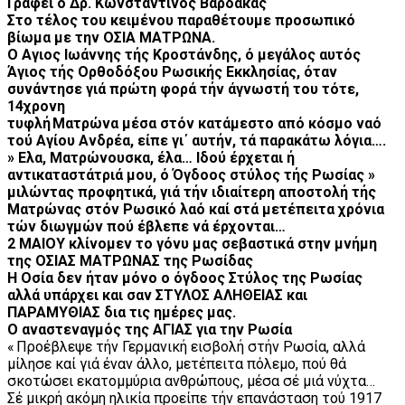
Γράφει ο Δρ. Κωνσταντίνος Βαρδάκας
Στο τέλος του κειμένου παραθέτουμε προσωπικό
βίωμα με την ΟΣΙΑ ΜΑΤΡΩΝΑ.
Ο Αγιος Ιωάννης τής Κροστάνδης, ό μεγάλος αυτός
Άγιος τής Ορθοδόξου Ρωσικής Εκκλησίας, όταν
συνάντησε γιά πρώτη φορά τήν άγνωστή του τότε,
14χρονη
τυφλή Ματρώνα μέσα στόν κατάμεστο από κόσμο ναό
τού Αγίου Ανδρέα, είπε γι΄ αυτήν, τά παρακάτω λόγια….
» Ελα, Ματρώνουσκα, έλα… Ιδού έρχεται ή
αντικαταστάτριά μου, ό Όγδοος στύλος τής Ρωσίας »
μιλώντας προφητικά, γιά τήν ιδιαίτερη αποστολή τής
Ματρώνας στόν Ρωσικό λαό καί στά μετέπειτα χρόνια
τών διωγμών πού έβλεπε νά έρχονται…
2 ΜΑΙΟΥ κλίνομεν το γόνυ μας σεβαστικά στην μνήμη
της ΟΣΙΑΣ ΜΑΤΡΩΝΑΣ της Ρωσίδας
Η Οσία δεν ήταν μόνο ο όγδοος Στύλος της Ρωσίας
αλλά υπάρχει και σαν ΣΤΥΛΟΣ ΑΛΗΘΕΙΑΣ και
ΠΑΡΑΜΥΘΙΑΣ δια τις ημέρες μας.
Ο αναστεναγμός της ΑΓΙΑΣ για την Ρωσία
« Προέβλεψε τήν Γερμανική εισβολή στήν Ρωσία, αλλά
μίλησε καί γιά έναν άλλο, μετέπειτα πόλεμο, πού θά
σκοτώσει εκατομμύρια ανθρώπους, μέσα σέ μιά νύχτα…
Σέ μικρή ακόμη ηλικία προείπε τήν επανάσταση τού 1917