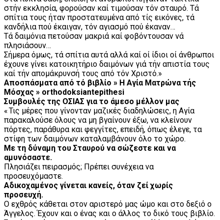
στήν εκκλησία, φορούσαν καί τιμούσαν τόν σταυρό. Τά
σπίτια τους ήταν προστατευμένα από τίς εικόνες, τά
κανδήλια πού έκαιγαν, τόν αγιασμό πού έκαναν…
Τά δαιμόνια πετούσαν μακριά καί φοβόντουσαν νά
πλησιάσουν…
Σήμερα όμως, τά σπίτια αυτά αλλά καί οί ίδιοι οί άνθρωποι
έχουνε γίνει κατοικητήριο δαιμόνων γιά τήν απιστία τους
καί τήν απομάκρυνσή τους από τόν Χριστό.»
Αποσπάσματα από τό βιβλίο » Η Αγία Ματρώνα τής
Μόσχας » orthodoksiantepithesi
Συμβουλές της ΟΣΙΑΣ για το άμεσο μέλλον μας
« Τις μέρες που γίνονταν μαζικές διαδηλώσεις, η Αγία
παρακαλούσε όλους να μη βγαίνουν έξω, να κλείνουν
πόρτες, παράθυρα και φεγγίτες, επειδή, όπως έλεγε, τα
στίφη των δαιμόνων καταλαμβάνουν όλο το χώρο.
Με τη δύναμη του Σταυρού να σώζεστε και να
αμυνόσαστε.
Πλησιάζει πειρασμός; Πρέπει συνέχεια να
προσευχόμαστε.
Αδικοχαμένος γίνεται κανείς, όταν ζεί χωρίς
προσευχή.
Ο εχθρός κάθεται στον αριστερό μας ώμο και στο δεξιό ο
Άγγελος. Έχουν και ο ένας και ο άλλος το δικό τους βιβλίο.