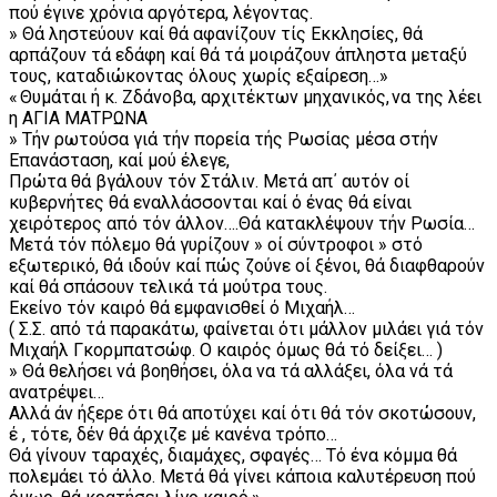
πού έγινε χρόνια αργότερα, λέγοντας.
» Θά ληστεύουν καί θά αφανίζουν τίς Εκκλησίες, θά
αρπάζουν τά εδάφη καί θά τά μοιράζουν άπληστα μεταξύ
τους, καταδιώκοντας όλους χωρίς εξαίρεση…»
« Θυμάται ή κ. Ζδάνοβα, αρχιτέκτων μηχανικός, να της λέει
η ΑΓΙΑ ΜΑΤΡΩΝΑ
» Τήν ρωτούσα γιά τήν πορεία τής Ρωσίας μέσα στήν
Επανάσταση, καί μού έλεγε,
Πρώτα θά βγάλουν τόν Στάλιν. Μετά απ΄ αυτόν οί
κυβερνήτες θά εναλλάσσονται καί ό ένας θά είναι
χειρότερος από τόν άλλον….Θά κατακλέψουν τήν Ρωσία…
Μετά τόν πόλεμο θά γυρίζουν » οί σύντροφοι » στό
εξωτερικό, θά ιδούν καί πώς ζούνε οί ξένοι, θά διαφθαρούν
καί θά σπάσουν τελικά τά μούτρα τους.
Εκείνο τόν καιρό θά εμφανισθεί ό Μιχαήλ…
( Σ.Σ. από τά παρακάτω, φαίνεται ότι μάλλον μιλάει γιά τόν
Μιχαήλ Γκορμπατσώφ. Ο καιρός όμως θά τό δείξει… )
» Θά θελήσει νά βοηθήσει, όλα να τά αλλάξει, όλα νά τά
ανατρέψει…
Αλλά άν ήξερε ότι θά αποτύχει καί ότι θά τόν σκοτώσουν,
έ , τότε, δέν θά άρχιζε μέ κανένα τρόπο…
Θά γίνουν ταραχές, διαμάχες, σφαγές… Τό ένα κόμμα θά
πολεμάει τό άλλο. Μετά θά γίνει κάποια καλυτέρευση πού