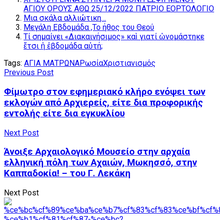
ΑΓΙΟΥ ΟΡΟΥΣ ΑΘΩ 25/12/2022 ΠΑΤΡΙΟ ΕΟΡΤΟΛΟΓΙΟ
Μια σκάλα αλλιώτικη…
Μεγάλη Εβδομάδα ,Το ήθος του Θεού
Τί σημαίνει «Διακαινήσιμος» καὶ γιατί ὠνομάστηκε
ἔτσι ἡ ἑβδομάδα αὐτή;
Tags:
ΑΓΙΑ ΜΑΤΡΩΝΑ
Ρωσία
Χριστιανισμός
Previous Post
Φίμωτρο στον εφημεριακό κλήρο ενόψει των
εκλογών από Αρχιερείς, είτε δια προφορικής
εντολής είτε δια εγκυκλίου
Next Post
Άνοιξε Αρχαιολογικό Μουσείο στην αρχαία
ελληνική πόλη των Αχαιών, Μωκησσό, στην
Καππαδοκία! – του Γ. Λεκάκη
Next Post