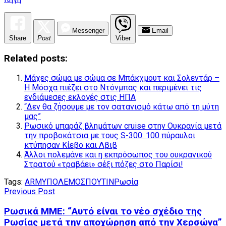
Messenger
Email
Share
Post
Viber
Related posts:
Μάχες σώμα με σώμα σε Μπάκχμουτ και Σολεντάρ –
Η Μόσχα πιέζει στο Ντόνμπας και περιμένει τις
ενδιάμεσες εκλογές στις ΗΠΑ
“Δεν θα ζήσουμε με τον σατανισμό κάτω από τη μύτη
μας”
Ρωσικό μπαράζ βλημάτων cruise στην Ουκρανία μετά
την προβοκάτσια με τους S-300: 100 πύραυλοι
κτύπησαν Κίεβο και Λβιβ
Άλλοι πολεμάνε και η εκπρόσωπος του ουκρανικού
Στρατού «τραβάει» σέξι πόζες στο Παρίσι!
Tags:
ARMY
ΠΟΛΕΜΟΣ
ΠΟΥΤΙΝ
Ρωσία
Previous Post
Ρωσικά ΜΜΕ: “Αυτό είναι το νέο σχέδιο της
Ρωσίας μετά την αποχώρηση από την Χερσώνα”