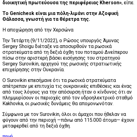
διοικητική πρωτεύουσα της περιφέρειας Kherson»
, είπε.
Το Genichesk είναι μια πόλη-λιμάνι στην Αζοφική
Θάλασσα, γνωστή για τα θέρετρα της.
Η αποχώρηση από την Xερσώνα
Την Τετάρτη (9/11/2022), ο Ρώσος υπουργός Άμυνας
Sergey Shoigu διέταξε να αποσυρθούν τα ρωσικά
στρατεύματα από τη δεξιά όχθη του ποταμού Δνείπερου
πίσω στην αριστερή βάσει εισήγησης του στρατηγού
Sergey Surovikin, αρχηγού της ρωσικής στρατιωτικής
επιχείρησης στην Ουκρανία.
Ο Surovikin επεσήμανε ότι τα ρωσικά στρατεύματα
απέτρεπαν με επιτυχία τις ουκρανικές επιθέσεις και ένας
από τους λόγους για την απόσυρση ήταν ο κίνδυνος ότι αν
πλημμυρίσουν οι περιοχές από τον υδροηλεκτρικό σταθμό
Kakhovka, οι ρωσικές δυνάμεις θα απομονωνόταν.
Σύμφωνα με τον Surovikin, όλοι οι άμαχοι που ήθελαν να
φύγουν από την περιοχή —πάνω από 115.000 άτομα— έχουν
μεταφερθεί από τη δεξιά όχθη.
πηγή