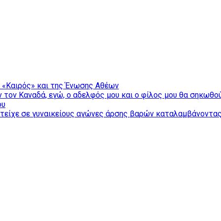
υ «Καιρός» και της Ένωσης Αθέων
ν τον Καναδά, εγώ, ο αδελφός μου και ο φίλος μου θα σηκωθ
ου
ετείχε σε γυναικείους αγώνες άρσης βαρών καταλαμβάνοντας