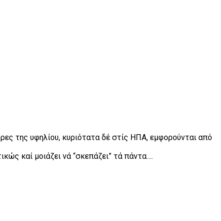
ρες της υφηλίου, κυριότατα δέ στίς ΗΠΑ, εμφορούνται από
κώς καί μοιάζει νά “σκεπάζει” τά πάντα….