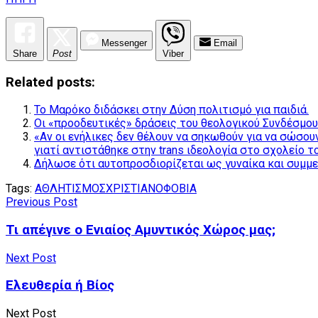
Messenger
Email
Share
Post
Viber
Related posts:
Το Μαρόκο διδάσκει στην Δύση πολιτισμό για παιδιά.
Οι «προοδευτικές» δράσεις του θεολογικού Συνδέσμο
«Αν οι ενήλικες δεν θέλουν να σηκωθούν για να σώσου
γιατί αντιστάθηκε στην trans ιδεολογία στο σχολείο τ
Δήλωσε ότι αυτοπροσδιορίζεται ως γυναίκα και συμμ
Tags:
ΑΘΛΗΤΙΣΜΟΣ
ΧΡΙΣΤΙΑΝΟΦΟΒΙΑ
Previous Post
Τι απέγινε ο Ενιαίος Αμυντικός Χώρος μας;
Next Post
Ελευθερία ή Βίος
Next Post