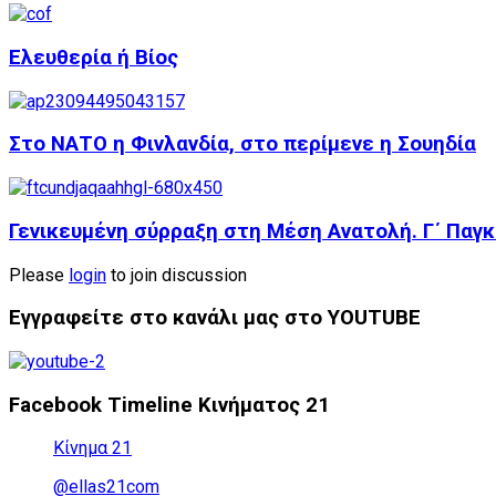
Ελευθερία ή Βίος
Στο ΝΑΤΟ η Φινλανδία, στο περίμενε η Σουηδία
Γενικευμένη σύρραξη στη Μέση Ανατολή. Γ΄ Παγκό
Please
login
to join discussion
Εγγραφείτε στο κανάλι μας στο YOUTUBE
Facebook Timeline Κινήματος 21
Κίνημα 21
@ellas21com