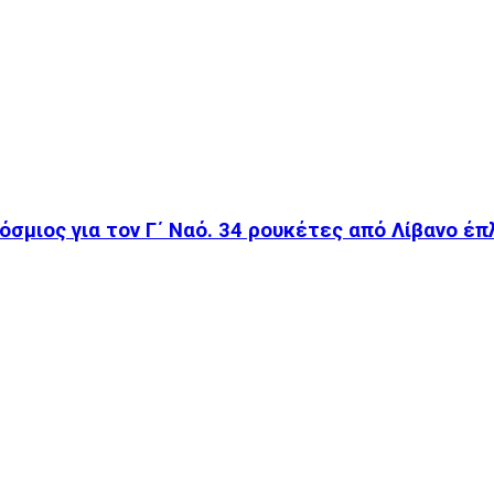
σμιος για τον Γ΄ Ναό. 34 ρουκέτες από Λίβανο έπ