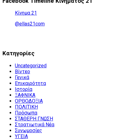
Facebook Timeline Κινήματος 21
Κίνημα 21
@ellas21com
Kατηγορίες
Uncategorized
Βίντεο
Γενικά
Επικαιρότητα
Ιστορία
ΞΑΦΝΙΚΑ
ΟΡΘΟΔΟΞΙΑ
ΠΟΛΙΤΙΚΗ
Πρόσωπα
ΣΤΑΘΕΡΗ ΓΝΩΣΗ
Στρατιωτικά Νέα
Συνωμοσίες
ΥΓΕΙΑ