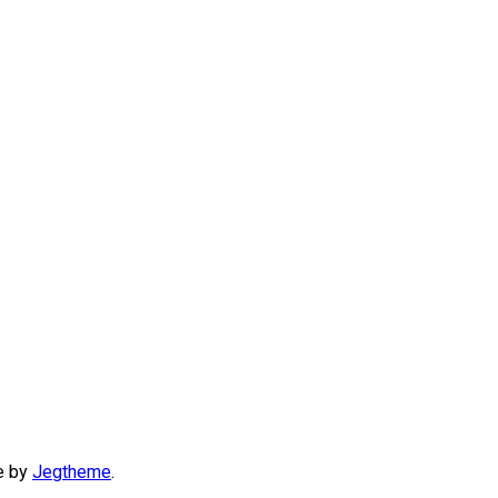
e by
Jegtheme
.