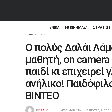
ΓΕΝΙΚΆ
FB ΚΙΝΗΜΑ21
ΣΤΡΑΤΙΩΤΙ
Home
Βίντεο
Ο πολύς Δαλάι Λάμ
μαθητή, on camera
παιδί κι επιχειρεί
ανήλικο! Παιδόφιλο
BINTEO
by
Kel21
10 Απριλίου, 2023
in
Βίντεο
,
Πρόσ