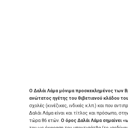
Ο Δαλάι Λάμα μόνιμα προσκεκλημένος των Βρ
ανώτατος ηγέτης του θιβετιανού κλάδου το
σχολές (κινέζικες, ινδικές κ.λπ.) και που αντ
Δαλάι Λάμα είναι και τίτλος και πρόσωπο, στη
τώρα 86 ετών.
Ο όρος Δαλάι Λάμα σημαίνει 
του ως έκφραση του μποντισάτβα (το ισοδύναμο