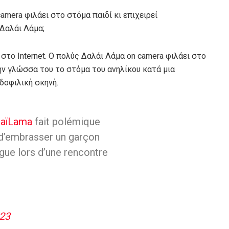
amera φιλάει στο στόμα παιδί κι επιχειρεί
 Δαλάι Λάμα;
στο Internet. Ο πολύς Δαλάι Λάμα on camera φιλάει στο
 την γλώσσα του το στόμα του ανηλίκου κατά μια
δοφιλική σκηνή.
laïLama
fait polémique
in d’embrasser un garçon
ngue lors d’une rencontre
023