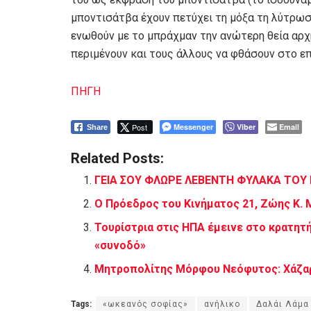
μποντισάτβα έχουν πετύχει τη μόξα τη λύτρω
ενωθούν με το μπράχμαν την ανώτερη θεία αρχ
περιμένουν και τους άλλους να φθάσουν στο επ
ΠΗΓΗ
Post
Messenger
Viber
Email
Share
Related Posts:
ΓΕΙΑ ΣΟΥ ΦΛΩΡΕ ΛΕΒΕΝΤΗ ΦΥΛΑΚΑ ΤΟΥ
Ο Πρόεδρος του Κινήματος 21, Ζώης Κ.
Τουρίστρια στις ΗΠΑ έμεινε στο κρατητή
«συνοδό»
Μητροπολίτης Μόρφου Νεόφυτος: Χάζαρο
Tags:
«ωκεανός σοφίας»
ανήλικο
Δαλάι Λάμα