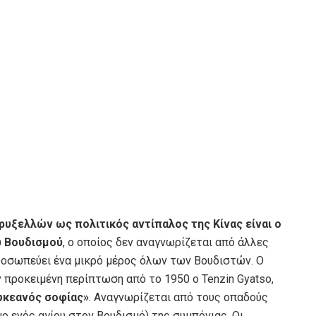
υξελλών ως πολιτικός αντίπαλος της Κίνας είναι ο
υ Βουδισμού
, ο οποίος δεν αναγνωρίζεται από άλλες
ιπροσωπεύει ένα μικρό μέρος όλων των Βουδιστών. Ο
ν προκειμένη περίπτωση από το 1950 ο Tenzin Gyatso,
«ωκεανός σοφίας»
. Αναγνωρίζεται από τους οπαδούς
 ενός αγίου στον Βουδισμό) της συμπόνιας. Οι