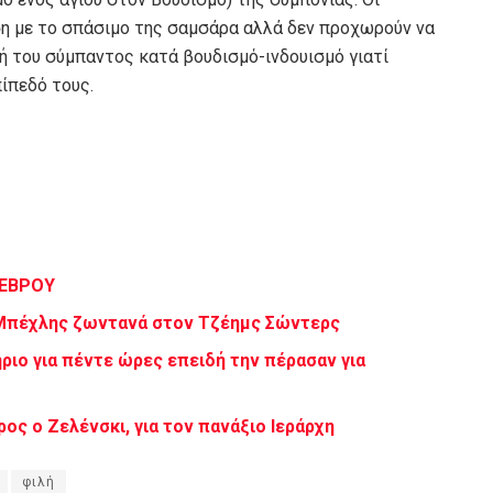
ση με το σπάσιμο της σαμσάρα αλλά δεν προχωρούν να
ή του σύμπαντος κατά βουδισμό-ινδουισμό γιατί
ίπεδό τους.
 ΕΒΡΟΥ
 Μπέχλης ζωντανά στον Τζέημς Σώντερς
ριο για πέντε ώρες επειδή την πέρασαν για
ς ο Ζελένσκι, για τον πανάξιο Ιεράρχη
φιλή