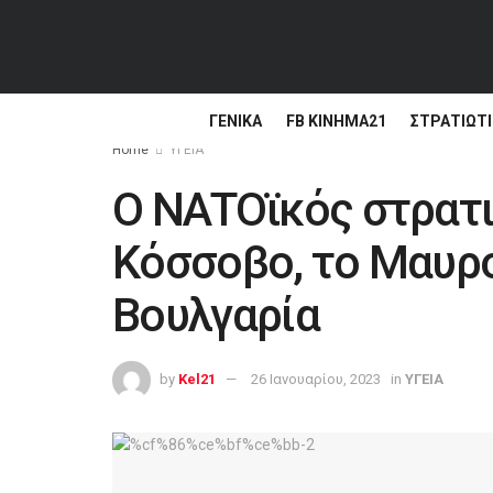
ΓΕΝΙΚΆ
FB ΚΙΝΗΜΑ21
ΣΤΡΑΤΙΩΤΙ
Home
ΥΓΕΙΑ
Ο ΝΑΤΟϊκός στρατ
Κόσσοβο, το Μαυροβ
Βουλγαρία
by
Kel21
26 Ιανουαρίου, 2023
in
ΥΓΕΙΑ