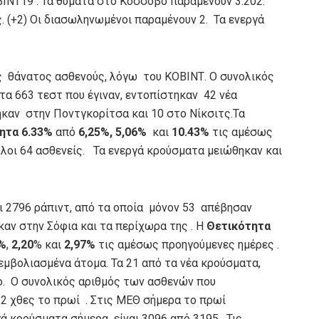
ΝΤ19 . Τα θύματα στο Κόσσοβο παραμένουν 3.202.
. (+2) Οι διασωληνωμένοι παραμένουν 2. Τα ενεργά
 θάνατος ασθενούς, λόγω του ΚΟΒΙΝΤ. Ο συνολικός
τα 663 τεστ που έγιναν, εντοπίστηκαν 42 νέα
ηκαν στην Ποντγκορίτσα και 10 στο Νίκσιτς.Τα
ητα 6.33%
από
6,25%,
5,06%
και
10.43%
τις αμέσως
λοι 64 ασθενείς. Τα ενεργά κρούσματα μειώθηκαν και
 2796 ράπιντ, από τα οποία μόνον 53 απέβησαν
καν στην Σόφια και τα περίχωρα της . Η
Θετικότητα
8%
,
2,20
% και
2,97%
τις αμέσως προηγούμενες ημέρες .
μβολιασμένα άτομα. Τα 21 από τα νέα κρούσματα,
ο. Ο συνολικός αριθμός των ασθενών που
2 χθες το πρωί . Στις ΜΕΘ σήμερα το πρωί
γά κρούσματα σήμερα είναι 3096 από 3195 . Τις