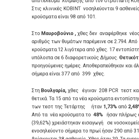
αποτέλεσμα λοίμωξης από τον στρατιώτη ΚΟΒΙ
Στις κλινικές ΚΟΒΙΝΤ νοσηλεύονται 9 ασθενείς
κρούσματα είναι 98 από 101.
Στο
Μαυροβούνιο ,
χθες δεν αναφέρθηκε νέος
αριθμός των θυμάτων παρέμεινε σε 2.794. Από 
κρούσματα.12 λιγότερα από χθες. 17 εντοπίστ
υπόλοιπα σε 6 διαφορετικούς Δήμους.
Θετικότ
προηγούμενες ημέρες. Αποθεραπεύθηκαν και άλ
σήμερα είναι 377 από 399 χθες.
Στη
Βουλγαρία,
χθες έγιναν 208 PCR τεστ και
θετικά. Τα 15 από τα νέα κρούσματα εντοπίστη
των τεστ της Τετάρτης ήταν
1,73%
από
2,4
Από τα νέα κρούσματα το
48%
ήσαν πλήρως ε
(39,62%) χρειάστηκαν εισαγωγή σε νοσοκομεί
ενοσηλεύοντο σήμερα το πρωί ήσαν 290 από 31
βρίσκονται 38 ασθενείς. Χθες ήταν 39. Τα ενερ