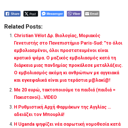
Post
Messenger
Viber
Email
Share
Related Posts:
Christian Vélot Δρ. Βιολογίας, Μοριακός
Γενετιστής στο Πανεπιστήμιο Paris-Sud: ”το όλοι
εμβολιασμένοι, όλοι προστατευμένοι είναι
κρατικό ψέμα. Ο μαζικός εμβολιασμός κατά τη
διάρκεια μιας πανδημίας προκάλεσε μεταλλάξεις.
Ο εμβολιασμός ακόμη κι ανθρώπων με αγγειακά
και εγκεφαλικά είναι μια τεράστια μ@λακί@!
Με 20 ευρώ, τακτοποιούμε τα παιδιά (παιδιά =
Πακιστανοί)…VIDEO
H Ρυθμιστική Αρχή Φαρμάκων της Αγγλίας …
αδειάζει τον Μπουρλά!
Η Uganda ​​ψηφίζει νέα σαρωτική νομοθεσία κατά