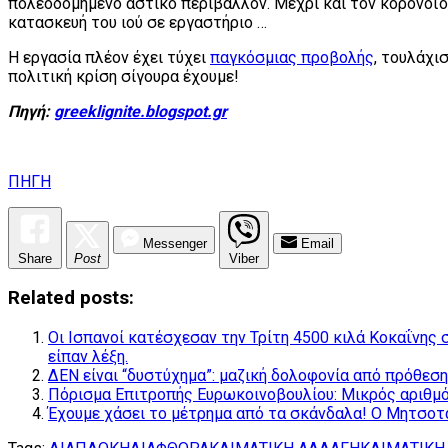
πολεοδομημένο αστικό περιβάλλον. Μέχρι και τον κορονοϊ
κατασκευή του ιού σε εργαστήριο …
Η εργασία πλέον έχει τύχει
παγκόσμιας προβολής
, τουλάχι
πολιτική κρίση σίγουρα έχουμε!
Πηγή:
greeklignite.blogspot.gr
ΠΗΓΗ
Messenger
Email
Share
Post
Viber
Related posts:
Οι Ισπανοί κατέσχεσαν την Τρίτη 4500 κιλά Κοκαΐνης
είπαν λέξη.
ΔΕΝ είναι “δυστύχημα”: μαζική δολοφονία από πρόθεση
Πόρισμα Επιτροπής Ευρωκοινοβουλίου: Μικρός αριθμό
Έχουμε χάσει το μέτρημα από τα σκάνδαλα! Ο Μητσοτά