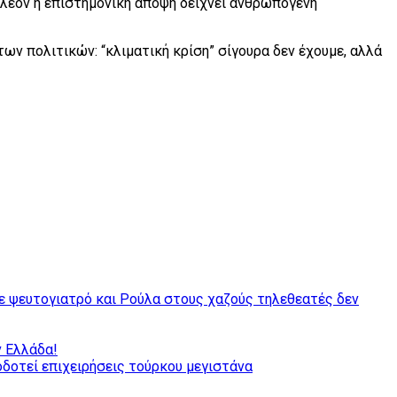
 πλέον η επιστημονική άποψη δείχνει ανθρωπογενή
των πολιτικών: “κλιματική κρίση” σίγουρα δεν έχουμε, αλλά
νε ψευτογιατρό και Ρούλα στους χαζούς τηλεθεατές δεν
 Ελλάδα!
δοτεί επιχειρήσεις τούρκου μεγιστάνα