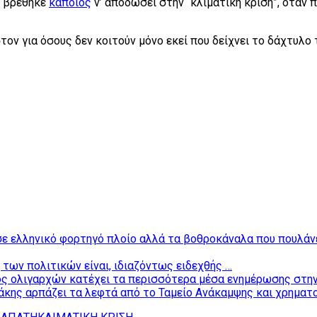
ό βρέθηκε
κάποιος
ν’ αποδώσει στην “κλιματική κρίση”, όταν
στον για όσους δεν κοιτούν μόνο εκεί που δείχνει το δάχτυλο 
 σε ελληνικό φορτηγό πλοίο αλλά τα βοθροκάναλα που πουλά
 των πολιτικών είναι, ιδιαζόντως ειδεχθής …
ς ολιγαρχών κατέχει τα περισσότερα μέσα ενημέρωσης στην
κης αρπάζει τα λεφτά από το Ταμείο Ανάκαμψης και χρηματο