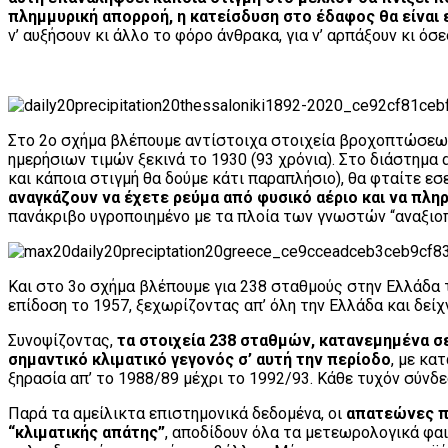
πλημμυρική απορροή, η κατείσδυση στο έδαφος θα είναι 
ν’ αυξήσουν κι άλλο το φόρο άνθρακα, για ν’ αρπάξουν κι όσ
Στο 2ο σχήμα βλέπουμε αντίστοιχα στοιχεία βροχοπτώσεων γ
ημερήσιων τιμών ξεκινά το 1930 (93 χρόνια). Στο διάστημα
και κάποια στιγμή θα δούμε κάτι παραπλήσιο), θα φταίτε εσ
αναγκάζουν να έχετε ρεύμα από φυσικό αέριο και να πλη
πανάκριβο υγροποιημένο με τα πλοία των γνωστών “αναξιο
Και στο 3ο σχήμα βλέπουμε για 238 σταθμούς στην Ελλάδα 
επίδοση το 1957, ξεχωρίζοντας απ’ όλη την Ελλάδα και δείχ
Συνοψίζοντας,
τα στοιχεία 238 σταθμών, κατανεμημένα σ
σημαντικό κλιματικό γεγονός σ’ αυτή την περίοδο
, με κα
ξηρασία απ’ το 1988/89 μέχρι το 1992/93. Κάθε τυχόν σύνδ
Παρά τα αμείλικτα επιστημονικά δεδομένα, οι
απατεώνες πο
“κλιματικής απάτης”
, αποδίδουν όλα τα μετεωρολογικά φαι