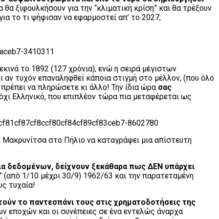
 θα ξιφουλκήσουν για την “κλιματική κρίση” και θα τρέξουν
για το τι ψήφισαν να εφαρμοστεί απ’ το 2027;
κινά το 1892 (127 χρόνια), ενώ η σειρά μέγιστων
ι αν τυχόν επαναληφθεί κάποια στιγμή στο μέλλον, (που όλο
ό πρέπει να πληρώσετε κι άλλο! Την ίδια ώρα
σας
, όχι Ελληνικό, που επιπλέον τώρα πια μεταφέρεται ως
 Μακρυνίτσα στο Πήλιο να καταγράφει μια απίστευτη
όνια δεδομένων, δείχνουν ξεκάθαρα πως ΔΕΝ υπάρχει
” (από 1/10 μέχρι 30/9) 1962/63 και την παρατεταμένη
ως τυχαία!
τούν το παντεσπάνι τους στις χρηματοδοτήσεις της
των εποχών και οι συνέπειες σε ένα εντελώς άναρχα