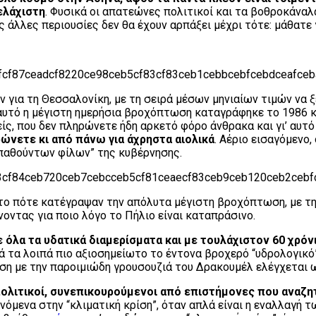
ελάχιστη
. Φυσικά οι απατεώνες πολιτικοί και τα βοθροκάναλα
ες άλλες περιουσίες δεν θα έχουν αρπάξει μέχρι τότε: μάθατε 
ια τη Θεσσαλονίκη, με τη σειρά μέσων μηνιαίων τιμών να ξε
 αυτό η μέγιστη ημερήσια βροχόπτωση καταγράφηκε το 1986 κ
είς, που δεν πληρώνετε ήδη αρκετό φόρο άνθρακα και γι’ αυτ
ρώνετε κι από πάνω για άχρηστα αιολικά
. Αέριο εισαγόμενο
παθούντων φίλων” της κυβέρνησης.
το πότε κατέγραψαν την απόλυτα μέγιστη βροχόπτωση, με τη
νοντας για ποιο λόγο το Πήλιο είναι καταπράσινο.
ε όλα τα υδατικά διαμερίσματα και με τουλάχιστον 60 χρ
τά τα λοιπά πιο αξιοσημείωτο το έντονα βροχερό “υδρολογικό
εση με την παροιμιώδη γρουσουζιά του Δρακουμέλ ελέγχεται 
λιτικοί, συνεπικουρούμενοι από επιστήμονες που αναζη
νόμενα στην “κλιματική κρίση”, όταν απλά είναι η εναλλαγή 