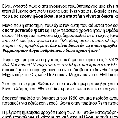
Είναι γνωστό πως ο απερχόμενος πρωθυπουργός μας είχε πει
υποτιθέμενης αντιπολίτευσης μας έχει χαρίσει ιλαρές στιγμ
που μας έχουν φλομώσει, ποια επιστήμη γίνεται δεκτή κα
Μόνο που η επιστήμη, τουλάχιστον αυτή που σέβεται τον ε
συστηματικούς ψεύτες
. Πριν τέσσερα χρόνια ήταν η Ομά
οέοοο;” Η σχετική εργασία είχε δημοσιευθεί στο τεύχος Ιανου
arrived?
” και ήταν σαφέστατη: “
Με βάση αυτά τα αποτελέσματ
κλιματικές προβλέψεις,
δεν είναι δυνατόν να υποστηριχθε
θερμοκηπίου λόγω ανθρώπινων δραστηριοτήτων
.”
Τώρα έχουμε μια νέα εργασία, που δημοσιεύτηκε στις 27/4
404 Not Found” (Αναζητώντας την Κλιματική κρίση στην Ε
διασκεδαστικό περιεχόμενο κι αν το διαβάσετε δεν θα δια
Μηχανικής της Σχολής Πολιτικών Μηχανικών του ΕΜΠ και 
Στο πρώτο σχήμα βλέπετε τα στοιχεία ημερήσιων βροχοπτ
Είναι ο λόφος του Εθνικού Αστεροσκοπείου και τα στοιχεία
βροχερή περίοδο τη δεκαετία του 1960 και μια περίοδο ανομ
ποταμού) για εξεύρεση νερού, ώστε στην περίπου 7ετή περί
Η μέγιστη ημερήσια βροχόπτωση των 161 ετών καταγράφηκε τ
αυτή επαναληφθεί κάποια στιγμή στο μέλλον θα πνίξει 