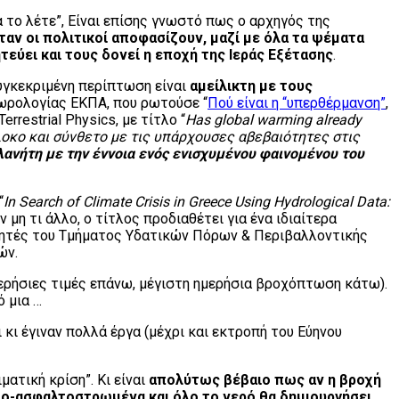
 το λέτε”, Είναι επίσης γνωστό πως ο αρχηγός της
ταν οι πολιτικοί αποφασίζουν, μαζί με όλα τα ψέματα
εύει και τους δονεί η εποχή της Ιεράς Εξέτασης
.
συγκεκριμένη περίπτωση είναι
αμείλικτη με τους
ωρολογίας ΕΚΠΑ, που ρωτούσε “
Πού είναι η “υπερθέρμανση”
,
rrestrial Physics, με τίτλο “
Has global warming already
λοκο και σύνθετο με τις υπάρχουσες αβεβαιότητες στις
λανήτη με την έννοια ενός ενισχυμένου φαινομένου του
“
In Search of Climate Crisis in Greece Using Hydrological Data:
Αν μη τι άλλο, ο τίτλος προδιαθέτει για ένα ιδιαίτερα
υνητές του Τμήματος Υδατικών Πόρων & Περιβαλλοντικής
ών.
ρήσιες τιμές επάνω, μέγιστη ημερήσια βροχόπτωση κάτω).
 μια …
 κι έγιναν πολλά έργα (μέχρι και εκτροπή του Εύηνου
ατική κρίση”. Κι είναι
απολύτως βέβαιο πως
αν η βροχή
ντο-ασφαλτοστρωμένα και όλο το νερό θα δημιουργήσει