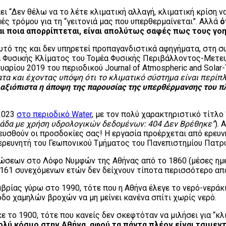
 “Δεν θέλω να το λέτε κλιματική αλλαγή, κλιματική κρίση να
ές τρόμου για τη “γειτονιά μας που υπερθερμαίνεται”. Αλλά
ό
ι ποια απορρίπτεται, είναι απολύτως σαφές πως τους γοητ
αυτό της και δεν υπηρετεί προπαγανδιστικά αφηγήματα, στη 
δα Φυσικής Κλίματος του Τομέα Φυσικής Περιβάλλοντος-Μετε
αρίου 2019 του περιοδικού Journal of Atmospheric and Solar-Te
α και έχοντας υπόψη ότι το κλιματικό σύστημα είναι περίπ
ί αξιόπιστα η άποψη της παρουσίας της υπερθέρμανσης του π
/2023
στο περιοδικό Water
, με τον πολύ χαρακτηριστικό τίτλο 
λλάδα με χρήση υδρολογικών δεδομένων: 404 Δεν Βρέθηκε”
). 
ψευσθούν οι προσδοκίες σας! Η εργασία προέρχεται από ερε
ερευνητή του Γεωπονικού Τμήματος του Πανεπιστημίου Πατρ
ώσεων στο Λόφο Νυμφών της Αθήνας από το 1860 (μέσες ημε
 161 συνεχόμενων ετών δεν δείχνουν τίποτα περισσότερο από
βρίας γύρω στο 1990, τότε που η Αθήνα έλεγε το νερό-νεράκι
οδο χαμηλών βροχών να μη μείνει κανένα σπίτι χωρίς νερό.
ο 1900, τότε που κανείς δεν σκεφτόταν να μιλήσει για “κλιμ
πολύ κόσμο στην Αθήνα, αφού τα πάντα πλέον είναι τσιμε