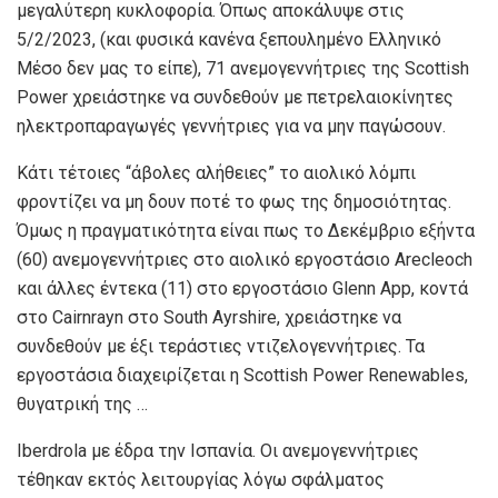
μεγαλύτερη κυκλοφορία. Όπως αποκάλυψε στις
5/2/2023, (και φυσικά κανένα ξεπουλημένο Ελληνικό
Μέσο δεν μας το είπε), 71 ανεμογεννήτριες της Scottish
Power χρειάστηκε να συνδεθούν με πετρελαιοκίνητες
ηλεκτροπαραγωγές γεννήτριες για να μην παγώσουν.
Κάτι τέτοιες “άβολες αλήθειες” το αιολικό λόμπι
φροντίζει να μη δουν ποτέ το φως της δημοσιότητας.
Όμως η πραγματικότητα είναι πως το Δεκέμβριο εξήντα
(60) ανεμογεννήτριες στο αιολικό εργοστάσιο Arecleoch
και άλλες έντεκα (11) στο εργοστάσιο Glenn App, κοντά
στο Cairnrayn στο South Ayrshire, χρειάστηκε να
συνδεθούν με έξι τεράστιες ντιζελογεννήτριες. Τα
εργοστάσια διαχειρίζεται η Scottish Power Renewables,
θυγατρική της …
Iberdrola με έδρα την Ισπανία. Οι ανεμογεννήτριες
τέθηκαν εκτός λειτουργίας λόγω σφάλματος