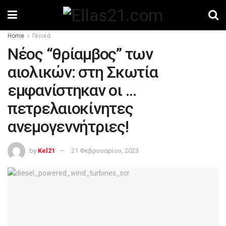
Home
Γενικά
Νέος “θρίαμβος” των
αιολικών: στη Σκωτία
εμφανίστηκαν οι …
πετρελαιοκίνητες
ανεμογεννήτριες!
by
Kel21
21 Φεβρουαρίου, 2023