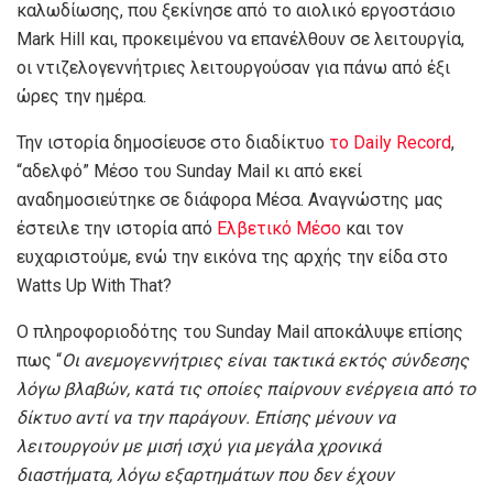
καλωδίωσης, που ξεκίνησε από το αιολικό εργοστάσιο
Mark Hill και, προκειμένου να επανέλθουν σε λειτουργία,
οι ντιζελογεννήτριες λειτουργούσαν για πάνω από έξι
ώρες την ημέρα.
Την ιστορία δημοσίευσε στο διαδίκτυο
το Daily Record
,
“αδελφό” Μέσο του Sunday Mail κι από εκεί
αναδημοσιεύτηκε σε διάφορα Μέσα. Αναγνώστης μας
έστειλε την ιστορία από
Ελβετικό Μέσο
και τον
ευχαριστούμε, ενώ την εικόνα της αρχής την είδα στο
Watts Up With That?
Ο πληροφοριοδότης του Sunday Mail αποκάλυψε επίσης
πως “
Οι ανεμογεννήτριες είναι τακτικά εκτός σύνδεσης
λόγω βλαβών, κατά τις οποίες παίρνουν ενέργεια από το
δίκτυο αντί να την παράγουν. Επίσης μένουν να
λειτουργούν με μισή ισχύ για μεγάλα χρονικά
διαστήματα, λόγω εξαρτημάτων που δεν έχουν