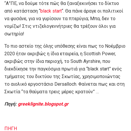
“Α”ΠΕ, να δούμε τότε πώς θα ξαναξεκινήσει το δίκτυο
από κατάσταση “
black start
“. Θα πάνε άραγε οι πολιτικοί
να φυσάνε, για να γυρίσουν τα πτερύγια; Μπα, δεν το
νομίζω! Στις ντιζελογεννήτριες θα τρέξουν όλοι για
σωτηρία!
Το πιο αστείο της όλης υπόθεσης είναι πως το Νοέμβριο
2020 ήταν ακριβώς η ίδια εταιρεία, η Scottish Power,
ακριβώς στην ίδια περιοχή, το South Ayrshire, που
διεκδίκησε την παγκόσμια πρωτιά για “black start” ενός
τμήματος του δικτύου της Σκωτίας, χρησιμοποιώντας
το αιολικό εργοστάσιο Dersalloch. Φαίνεται πως και στη
Σκωτία “τα θαύματα τρεις μέρες κρατούν” …
Πηγή:
greeklignite.blogspot.gr
ΠΗΓΗ