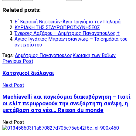
Related posts:
Β΄ Κυριακή Νηστειών-Άγιο Γρηγόριο τον Παλαμά
ΚΥΡΙΑΚΗ ΤΗΣ ΣΤΑΥΡΟΠΡΟΣΚΥΝΗΣΕΩΣ
Έγερσις Λαζάρου – Δημήτριος Παναγόπουλος †
Άγιος Ιγνάτιος Μπριαντσιανίνωφ – Τα σημάδια του
αντιχρίστου
Tags:
Δημήτριος Παναγόπουλος
Κυριακή των Βαΐων
Previous Post
Κατοχικοί διάλογοι
Next Post
Machiavelli και παγκόσμια διακυβέρνηση – Γιατί
οι ελίτ περιφρονούν την ανεξάρτητη σκέψη, η
μετάβαση στο νέο… Raison du monde
Next Post