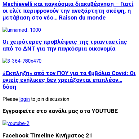
Machiavelli και παγκόσμια διακυβέρνηση – Γιατί
οι ελίτ περιφρονούν την ανεξάρτητη σκέψη, η
μετάβαση στο νέο… Raison du monde
Οι χειρότερες προβλέψεις της τριανταετίας
από το ΔΝΤ για την παγκόσμια οικονομία
«Έκπληξη» από τον ΠΟΥ για τα €μβόλια Covid: Οι
υγιείς ενήλικες δεν χρειάζονται επιπλέον…
δόση
Please
login
to join discussion
Εγγραφείτε στο κανάλι μας στο YOUTUBE
Facebook Timeline Κινήματος 21