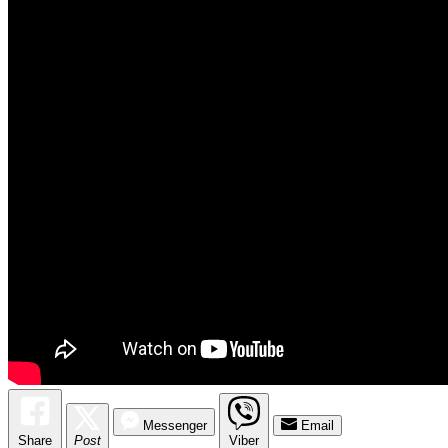
Messenger
Email
Share
Post
Viber