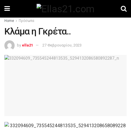
Home
Πρόσωπα
Κλάμα η Γκρέτα..
by
ella21
27 Φεβρουαρίου, 2023