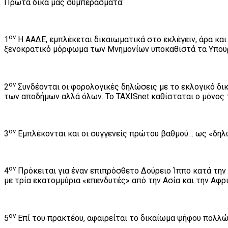
Πρώτα δικά μας συμπεράσματα:
ον
1
Η ΑΑΔΕ, εμπλέκεται δικαιωματικά στο εκλέγειν, άρα και 
ξενοκρατικό μόρφωμα των Μνημονίων υποκαθιστά τα Υπουρ
ον
2
Συνδέονται οι φορολογικές δηλώσεις με το εκλογικό δικ
των αποδήμων αλλά όλων. Το TAXISnet καθίσταται ο μόνος 
ον
3
Εμπλέκονται και οι συγγενείς πρώτου βαθμού… ως «δηλω
ον
4
Πρόκειται για έναν επιπρόσθετο Δούρειο Ίππο κατά τη
με τρία εκατομμύρια «επενδυτές» από την Ασία και την Αφρι
ον
5
Επί του πρακτέου, αφαιρείται το δικαίωμα ψήφου πολλώ