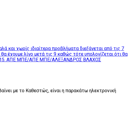
αλά και χωρίς ιδιαίτερα προβλήματα διεξάγεται από τις 7
θα έχουμε λίγο μετά τις 9 καθώς τότε υπολογίζεται ότι θα
γές 2015. ΑΠΕ ΜΠΕ/ΑΠΕ ΜΠΕ/ΑΛΕΞΑΝΔΡΟΣ ΒΛΑΧΟΣ
βαίνει με το Καθεστώς, είναι η παρακάτω ηλεκτρονική