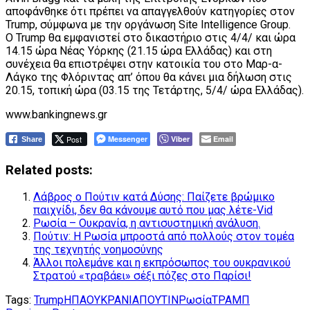
αποφάνθηκε ότι πρέπει να απαγγελθούν κατηγορίες στον
Trump, σύμφωνα με την οργάνωση Site Intelligence Group.
Ο Trump θα εμφανιστεί στο δικαστήριο στις 4/4/ και ώρα
14.15 ώρα Νέας Υόρκης (21.15 ώρα Ελλάδας) και στη
συνέχεια θα επιστρέψει στην κατοικία του στο Μαρ-α-
Λάγκο της Φλόριντας απ’ όπου θα κάνει μια δήλωση στις
20.15, τοπική ώρα (03.15 της Τετάρτης, 5/4/ ώρα Ελλάδας).
www.bankingnews.gr
Post
Messenger
Viber
Email
Share
Related posts:
Λάβρος ο Πούτιν κατά Δύσης: Παίζετε βρώμικο
παιχνίδι, δεν θα κάνουμε αυτό που μας λέτε-Vid
Ρωσία – Ουκρανία, η αντισυστημική ανάλυση.
Πούτιν: Η Ρωσία μπροστά από πολλούς στον τομέα
της τεχνητής νοημοσύνης
Άλλοι πολεμάνε και η εκπρόσωπος του ουκρανικού
Στρατού «τραβάει» σέξι πόζες στο Παρίσι!
Tags:
Trump
ΗΠΑ
ΟΥΚΡΑΝΙΑ
ΠΟΥΤΙΝ
Ρωσία
ΤΡΑΜΠ