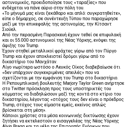
αστυνομικός, προειδοποίησε τους «ταραξίες» που
ενδέχεται να πάνε αύριο στην πόλη του.
«Το μήνυμά μας είναι ξεκάθαρο και απλό: συγκρατηθείτε»,
είπε ο δήμαρχος, σε συνέντευξη Τύπου που παραχώρησε
μαζί με την επικεφαλής της αστυνομίας, την Κίτσαντ
Σιούελ.
Από την περασμένη Παρασκευή έχουν τεθεί σε επιφυλακή
και οι 55.000 αστυνομικοί της Νέας Υόρκης, ενόψει της
άφιξης του Trump.
Έχουν στηθεί μεταλλικοί φράχτες γύρω από τον Πύργο
Trump και έχουν αποκλειστεί δρόμοι γύρω από το
δικαστήριο του Μανχάταν.
Λίγο νωρίτερα ωστόσο ο Λευκός Οίκος διαβεβαίωσε ότι
«δεν υπάρχουν συγκεκριμένες απειλές» που να
σχετίζονται με την εμφάνιση του Trump στο δικαστήριο.
Η Ρεπουμπλικανή βουλευτής Marjory Taylor Green ανήρτησε
στο Twitter πρόσκληση προς τους υποστηρικτές του
κόμματος να διαδηλώσουν μαζί της κοντά στο κτίριο του
δικαστηρίου, λέγοντας «στόχος τους δεν είναι ο πρόεδρος
Trump, στόχος τους είμαστε εμείς, εκείνος απλώς
βρίσκεται στη μέση».
Κάποιοι χρήστες στα μέσα κοινωνικής δικτύωσης έχουν
ζητήσει να εκτελεστούν ο εισαγγελέας της Νέας Υόρκης
Alvin Bragg και τα μέλη της Επιτροπής Ενόρκων που