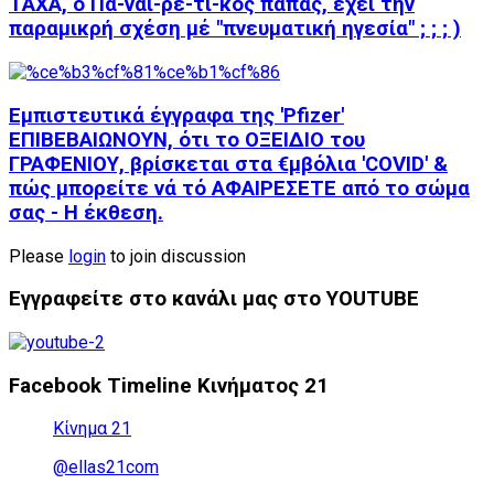
ΤΑΧΑ, ο Πα-ναι-ρε-τι-κός πάπας, έχει τήν
παραμικρή σχέση μέ "πνευματική ηγεσία" ; ; ; )
Εμπιστευτικά έγγραφα της 'Pfizer'
ΕΠΙΒΕΒΑΙΩΝΟΥΝ, ότι το ΟΞΕΙΔΙΟ του
ΓΡΑΦΕΝΙΟΥ, βρίσκεται στα €μβόλια 'COVID' &
πώς μπορείτε νά τό ΑΦΑΙΡΕΣΕΤΕ από το σώμα
σας - Η έκθεση.
Please
login
to join discussion
Εγγραφείτε στο κανάλι μας στο YOUTUBE
Facebook Timeline Κινήματος 21
Κίνημα 21
@ellas21com