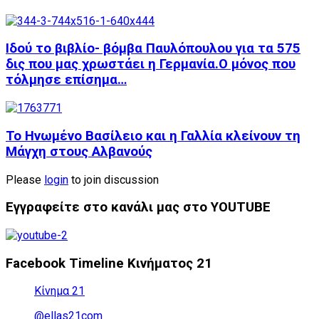
Ιδού το βιβλίο- βόμβα Παυλόπουλου για τα 575
δις που μας χρωστάει η Γερμανία.Ο μόνος που
τόλμησε επίσημα…
Το Ηνωμένο Βασίλειο και η Γαλλία κλείνουν τη
Μάγχη στους Αλβανούς
Please
login
to join discussion
Εγγραφείτε στο κανάλι μας στο YOUTUBE
Facebook Timeline Κινήματος 21
Κίνημα 21
@ellas21com