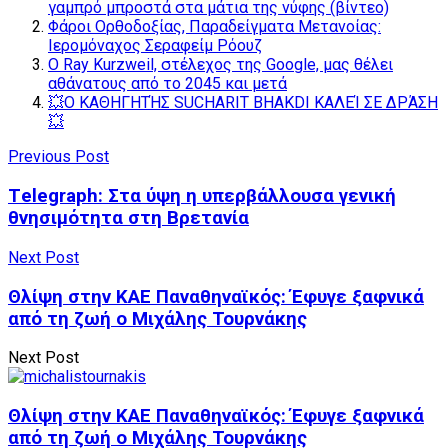
γαμπρό μπροστά στα μάτια της νύφης (βίντεο)
Φάροι Ορθοδοξίας, Παραδείγματα Μετανοίας:
Ιερομόναχος Σεραφείμ Ρόουζ
Ο Ray Kurzweil, στέλεχος της Google, μας θέλει
αθάνατους από το 2045 και μετά
💥Ο ΚΑΘΗΓΗΤΉΣ SUCHARIT BHAKDI ΚΑΛΕΊ ΣΕ ΔΡΆΣΗ
💥
Previous Post
Τelegraph: Στα ύψη η υπερβάλλουσα γενική
θνησιμότητα στη Βρετανία
Next Post
Θλίψη στην ΚΑΕ Παναθηναϊκός: Έφυγε ξαφνικά
από τη ζωή ο Μιχάλης Τουρνάκης
Next Post
Θλίψη στην ΚΑΕ Παναθηναϊκός: Έφυγε ξαφνικά
από τη ζωή ο Μιχάλης Τουρνάκης