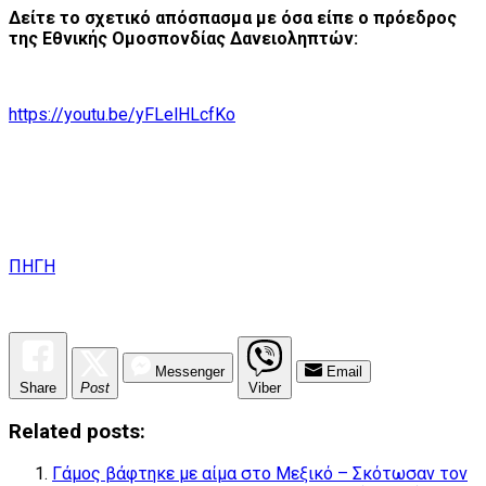
Δείτε το σχετικό απόσπασμα με όσα είπε ο πρόεδρος
της Εθνικής Ομοσπονδίας Δανειοληπτών:
https://youtu.be/yFLelHLcfKo
ΠΗΓΗ
Messenger
Email
Share
Post
Viber
Related posts:
Γάμος βάφτηκε με αίμα στο Μεξικό – Σκότωσαν τον