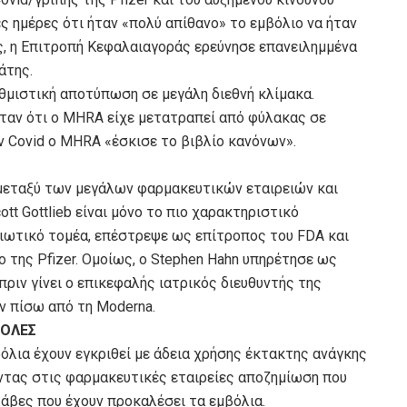
ς ημέρες ότι ήταν «πολύ απίθανο» το εμβόλιο να ήταν
ς, η Επιτροπή Κεφαλαιαγοράς ερεύνησε επανειλημμένα
άτης.
θμιστική αποτύπωση σε μεγάλη διεθνή κλίμακα.
όταν ότι ο MHRA είχε μετατραπεί από φύλακας σε
ν Covid ο MHRA «έσκισε το βιβλίο κανόνων».
 μεταξύ των μεγάλων φαρμακευτικών εταιρειών και
t Gottlieb είναι μόνο το πιο χαρακτηριστικό
διωτικό τομέα, επέστρεψε ως επίτροπος του FDA και
ο της Pfizer. Ομοίως, ο Stephen Hahn υπηρέτησε ως
ριν γίνει ο επικεφαλής ιατρικός διευθυντής της
ων πίσω από τη Moderna.
ΦΟΛΕΣ
βόλια έχουν εγκριθεί με άδεια χρήσης έκτακτης ανάγκης
ντας στις φαρμακευτικές εταιρείες αποζημίωση που
βλάβες που έχουν προκαλέσει τα εμβόλια.