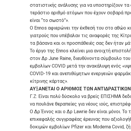
στατιστικής ανάλυσης για να υποστηρίξουν τα
τεράστιο αριθμό ατόμων που έχουν σοβαρά προ
είναι “το σωστό”».
Ο Ennos αφιερώνει την έκθεσή του στο αθώο κ
γιατρούς που υπέβαλαν τις αναφορές της Κίτρι
τα βάσανα και οι προσπάθειές σας δεν ήταν μά
Το έργο της Ennos κλείνει μια ανοιχτή επιστολή
στον Δρ June Raine, διευθύνοντα σύμβουλο το
εμβολίων COVID μετά την ανακάλυψη ενός «υψ
COVID-19 και ανεπιθύμητων ενεργειών φαρμάκ
κίτρινης κάρτας».
ΑΥΞΑΝΕΤΑΙ Ο ΑΡΙΘΜΟΣ ΤΩΝ ΑΝΤΙΔΡΑΣΤΙΚΩΝ
Γ.Ζ: Είναι πολύ δύσκολο να βρείς ΕΠΙΣΗΜΑ δεδ
να πουλάνε θεραπείες για νέους ιούς, επιστρέφ
Ο Δρ Έννος και ο Δρ Lawrie δεν είναι μόνοι. Το
επικεφαλής συγγραφέας έρευνας που αξιολογήθ
δοκιμών εμβολίων Pfizer και Moderna Covid, 