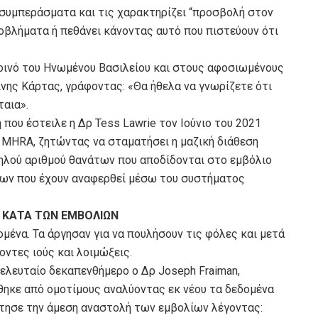
 συμπεράσματα και τις χαρακτηρίζει “προσβολή στον
βλήματα ή πεθάνει κάνοντας αυτό που πιστεύουν ότι
οινό του Ηνωμένου Βασιλείου και στους αφοσιωμένους
νης Κάρτας, γράφοντας: «Θα ήθελα να γνωρίζετε ότι
ταια».
 που έστειλε η Δρ Tess Lawrie τον Ιούνιο του 2021
υ MHRA, ζητώντας να σταματήσει η μαζική διάθεση
ηλού αριθμού θανάτων που αποδίδονται στο εμβόλιο
ων που έχουν αναφερθεί μέσω του συστήματος
 ΚΑΤΑ ΤΩΝ ΕΜΒΟΛΙΩΝ
ομένα. Τα άργησαν για να πουλήσουν τις φόλες και μετά
οντες ιούς και λοιμώξεις.
 τελευταίο δεκαπενθήμερο ο Δρ Joseph Fraiman,
ηκε από ομοτίμους αναλύοντας εκ νέου τα δεδομένα
ζήτησε την άμεση αναστολή των εμβολίων λέγοντας: