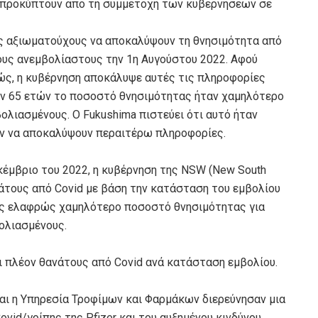
ου προκύπτουν απο τη συμμετοχή των κυβερνήσεων σε
ύς αξιωματούχους να αποκαλύψουν τη θνησιμότητα από
ους ανεμβολίαστους την 1η Αυγούστου 2022. Αφού
ώς, η κυβέρνηση αποκάλυψε αυτές τις πληροφορίες
των 65 ετών το ποσοστό θνησιμότητας ήταν χαμηλότερο
βολιασμένους. Ο Fukushima πιστεύει ότι αυτό ήταν
αν να αποκαλύψουν περαιτέρω πληροφορίες.
κέμβριο του 2022, η κυβέρνηση της NSW (New South
ανάτους από Covid με βάση την κατάσταση του εμβολίου
σης ελαφρώς χαμηλότερο ποσοστό θνησιμότητας για
ολιασμένους.
ι πλέον θανάτους από Covid ανά κατάσταση εμβολίου.
ι η Υπηρεσία Τροφίμων και Φαρμάκων διερεύνησαν μια
vid/γρίπης της Pfizer και του αυξημένου κινδύνου