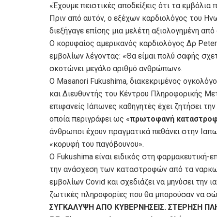
«Έχουμε πειστικές αποδείξεις ότι τα εμβόλια 
Πριν από αυτόν, ο εξέχων καρδιολόγος του Ηνω
διεξήγαγε επίσης μια μελέτη αξιολογημένη από 
Ο κορυφαίος αμερικανός καρδιολόγος Δρ Peter
εμβολίων λέγοντας: «Θα είμαι πολύ σαφής σχε
σκοτώνει μεγάλο αριθμό ανθρώπων».
Ο Masanori Fukushima, διακεκριμένος ογκολόγ
και Διευθυντής του Κέντρου Πληροφορικής Με
επιφανείς Ιάπωνες καθηγητές έχει ζητήσει τη
οποία περιγράφει ως «
πρωτοφανή καταστρο
άνθρωποι έχουν πραγματικά πεθάνει στην Ιαπων
«κορυφή του παγόβουνου».
Ο Fukushima είναι ειδικός στη φαρμακευτική-επ
την ανάσχεση των καταστροφών από τα ναρκωτ
εμβολίων Covid και σχεδιάζει να μηνύσει την 
ζωτικές πληροφορίες που θα μπορούσαν να σώ
ΣΥΓΚΑΛYΨΗ ΑΠΟ ΚΥΒΕΡΝΗΣΕΙΣ. ΣΤΕΡΗΣΗ Π