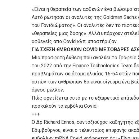
«Είναι η θεραπεία των ασθενών ένα βιώσιμο επ
Αυτό ρώτησαν οι αναλυτές της Goldman Sachs 
του Γονιδιώματος». Οι αναλυτές δεν το πίστευ
«θεραπείες μιας δόσης». Αλλά υπάρχουν ατελεί
ασθενείς απο Covid κλπ, υποστήριξαν.
ΓΙΑ ΣΧΕΣΗ €ΜΒΟΛΙΩΝ COVID ΜΕ ΣΟΒΑΡΕΣ ΑΣ
Μια πρόσφατη έκθεση που αναλύει το Γραφείο
του 2022 από την Finance Technologies Team δ
προβλημάτων σε άτομα ηλικίας 16-64 ετών που
αυτών των ανθρώπων θα είναι σίγουρα ένα βιώσ
άμεσο μέλλον.
Πώς σχετίζεται αυτό με το εξαιρετικό επίπεδο
προκαλούν τα εμβόλια Covid;
+++
Ο Δρ Richard Ennos, συνταξιούχος καθηγητής ε
Εδιμβούργου, είναι ο τελευταίος επιφανής ακ
εμβολίων mRNA Covid γράφοντας ότι «Είναι εμ