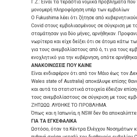
Γ.Ζ.: Είναι τα τεράστια νομικά προβλήματα π
μονομερή πληροφόρηση υπέρ των εμβολίων
Ο Fukushima λέει ότι ζήτησε από κυβερνητικο
Covid στους εμβολιασμένους σε σύγκριση με τ
σταμάτησαν για δύο μήνες, αρνήθηκαν. Προφαν
νωρίτερα και είχε δείξει ότι σε άτομα κάτω 
για τους ανεμβολίαστους από ό, τι για τους εμ
ενοχλητικό για την κυβέρνηση, οπότε αρνήθηκ
ΑΝΑΚΟΙΝΩΣΕΙΣ ΠΟΥ ΚΑΙΝΕ
Είναι ενδιαφέρον ότι από τον Μάιο έως τον Δε
Wales state of Australia) αποκάλυψε επίσης θ
και αυτά τα στατιστικά στοιχεία έδειξαν επί
τους ανεμβολίαστους σε σύγκριση με τους εμβ
ΖΗΤΩΩΩ. ΛΥΘΗΚΕ ΤΟ ΠΡΟΒΛΗΜΑ.
Όπως και η Ιαπωνία, η ΝSW δεν θα αποκαλύπτε
ΓΙΑ ΤΑ ΕΓΚΕΦΑΛΙΚΑ
Ωστόσο, όταν τα Κέντρα Ελέγχου Νοσημάτων κα
πιθανή σχέση μεταξύ του δισθενούς εμβολίου Co