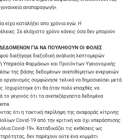
 γυναικεία αναπαραγωγή».
ία είχα καταλήξει απο χρόνια εγώ. H
έλειες. Σε ελάχιστο χρόνο κάνεις όσα δεν μπορούν
.
ΔΕΔΟΜΕΝΩΝ ΓΙΑ ΝΑ ΠΟΥΛΗΘΟΥΝ ΟΙ ΦΟΛΕΣ
φού διεξήγαγε διεξοδική ανάλυση λεπτομερών
ή Υπηρεσία Φαρμάκων και Προϊόντων Υγειονομικής
μέσω της βάσης δεδομένων ανεπιθύμητων ενεργειών
 ο οργανισμός συμφώνησε τελικά να δημοσιεύσει μετά
. Ισχυρίστηκε ότι θα ήταν πολύ επαχθές να
ά το γεγονός ότι τα ανεπεξέργαστα δεδομένα
erna.
ντας ότι η τακτική περίληψη της αναφοράς κίτρινης
ολίων Covid-19 από την κριτική και όχι υπεράσπισης
όλια Covid-19». Καταδικάζει τις εκθέσεις ως
τηρότητας, δεν παρέχουν ούτε ένα κομμάτι