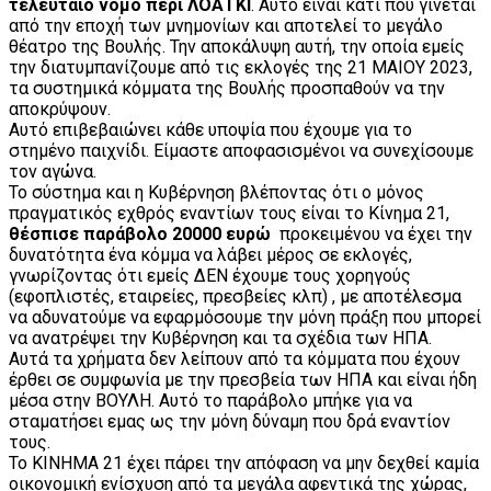
τελευταίο νόμο περί ΛΟΑΤΚΙ
. Αυτό είναι κάτι που γίνεται
από την εποχή των μνημονίων και αποτελεί το μεγάλο
θέατρο της Βουλής. Την αποκάλυψη αυτή, την οποία εμείς
την διατυμπανίζουμε από τις εκλογές της 21 ΜΑΙΟΥ 2023,
τα συστημικά κόμματα της Βουλής προσπαθούν να την
αποκρύψουν.
Αυτό επιβεβαιώνει κάθε υποψία που έχουμε για το
στημένο παιχνίδι. Είμαστε αποφασισμένοι να συνεχίσουμε
τον αγώνα.
Το σύστημα και η Κυβέρνηση βλέποντας ότι ο μόνος
πραγματικός εχθρός εναντίων τους είναι το Κίνημα 21,
θέσπισε παράβολο 20000 ευρώ
προκειμένου να έχει την
δυνατότητα ένα κόμμα να λάβει μέρος σε εκλογές,
γνωρίζοντας ότι εμείς ΔΕΝ έχουμε τους χορηγούς
(εφοπλιστές, εταιρείες, πρεσβείες κλπ) , με αποτέλεσμα
να αδυνατούμε να εφαρμόσουμε την μόνη πράξη που μπορεί
να ανατρέψει την Κυβέρνηση και τα σχέδια των ΗΠΑ.
Αυτά τα χρήματα δεν λείπουν από τα κόμματα που έχουν
έρθει σε συμφωνία με την πρεσβεία των ΗΠΑ και είναι ήδη
μέσα στην ΒΟΥΛΗ. Αυτό το παράβολο μπήκε για να
σταματήσει εμας ως την μόνη δύναμη που δρά εναντίον
τους.
Το ΚΙΝΗΜΑ 21 έχει πάρει την απόφαση να μην δεχθεί καμία
οικονομική ενίσχυση από τα μεγάλα αφεντικά της χώρας,