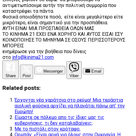
αντιμετωπίσουμε αυτήν την πολιτική συμμορία που
καταστρέφει τα πάντα.
Φυσικά οποιοδήποτε ποσό, είτε είναι μεγαλύτερο είτε
μικρότερο, είναι σημαντικό για την προσπάθεια.
ΑΥΤΗ ΕΙΝΑΙ ΜΙΑ ΠΡΟΣΠΑΘΕΙΑ ΟΛΩΝ ΜΑΣ
ΤΟ ΚΙΝΗΜΑ 21 ΕΧΕΙ ΕΝΑ ΧΟΡΗΓΟ ΚΑΙ ΑΥΤΟΣ ΕΙΣΑΙ ΕΣΥ
ΚΟΙΝΟΠΟΙΗΣΕ ΤΟ ΜΗΝΥΜΑ ΣΕ ΟΣΟΥΣ ΠΕΡΙΣΣΟΤΕΡΟΥΣ
ΜΠΟΡΕΙΣ
ενημέρωσε για την βοήθεια που δίνεις
στο
info@kinima21.com
Messenger
Email
Share
Post
Viber
Related posts:
Έρχονται νέα χαράτσια στο ρεύμα! Μια τεράστια
αιολική φούσκα αρχίζει να πλανάται πάνω απ’ την
Ευρώπη!
Είμαστε σε πόλεμο απο τις ίδιες μας τις
κυβερνήσεις, τι δεν καταλαβαίνεις;
Με το πιστόλι στον κρόταφο.
Ορμπάν: «Είναι αργά για όλους στην Ουκρανία. Η