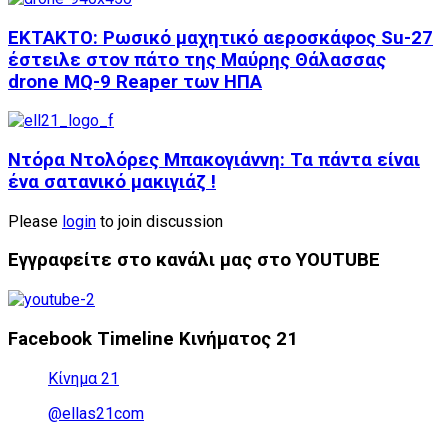
ΕΚΤΑΚΤΟ: Ρωσικό μαχητικό αεροσκάφος Su-27
έστειλε στον πάτο της Μαύρης Θάλασσας
drone MQ-9 Reaper των ΗΠΑ
Ντόρα Ντολόρες Μπακογιάννη: Τα πάντα είναι
ένα σατανικό μακιγιάζ !
Please
login
to join discussion
Εγγραφείτε στο κανάλι μας στο YOUTUBE
Facebook Timeline Κινήματος 21
Κίνημα 21
@ellas21com