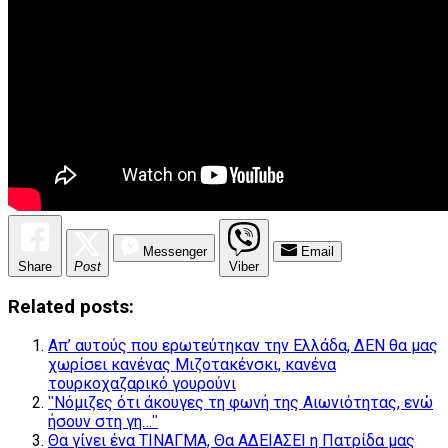
Messenger
Email
Share
Post
Viber
Related posts:
Απ’ αυτούς που ερωτεύτηκαν την Ελλάδα, ΔΕΝ θα μας
χωρίσει κανένας Μιζοτακένσκι, κανένα
τουρκοχαζαρικό γουρούνι
ʺΝόμιζες ότι άκουγες τη φωνή της Αιωνιότητας, ενώ
ήσουν στη γη…ʺ
Θα γίνει ένα ΤΙΝΑΓΜΑ, Θα ΑΔΕΙΑΣΕΙ η Πατρίδα μας