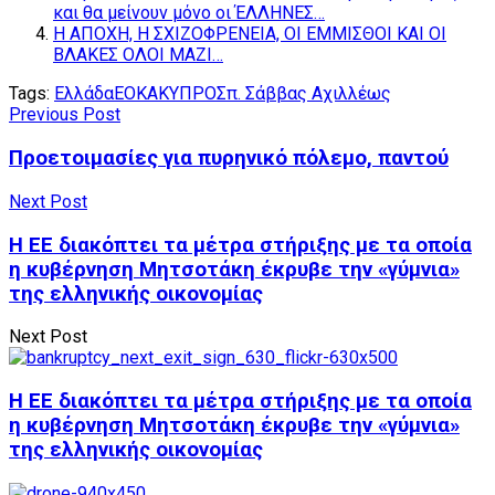
και θα μείνουν μόνο οι ΈΛΛΗΝΕΣ…
Η ΑΠΟΧΗ, Η ΣΧΙΖΟΦΡΕΝΕΙΑ, ΟΙ ΕΜΜΙΣΘΟΙ ΚΑΙ ΟΙ
ΒΛΑΚΕΣ ΟΛΟΙ ΜΑΖΙ…
Tags:
Ελλάδα
ΕΟΚΑ
ΚΥΠΡΟΣ
π. Σάββας Αχιλλέως
Previous Post
Προετοιμασίες για πυρηνικό πόλεμο, παντού
Next Post
Η ΕΕ διακόπτει τα μέτρα στήριξης με τα οποία
η κυβέρνηση Μητσοτάκη έκρυβε την «γύμνια»
της ελληνικής οικονομίας
Next Post
Η ΕΕ διακόπτει τα μέτρα στήριξης με τα οποία
η κυβέρνηση Μητσοτάκη έκρυβε την «γύμνια»
της ελληνικής οικονομίας