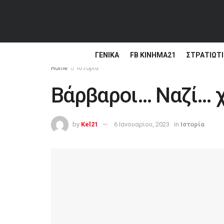
ΓΕΝΙΚΆ
FB ΚΙΝΗΜΑ21
ΣΤΡΑΤΙΩΤΙ
Home
Ιστορία
Βάρβαροι… Ναζί… χ
by
Kel21
6 Ιανουαρίου, 2023
in
Ιστορία