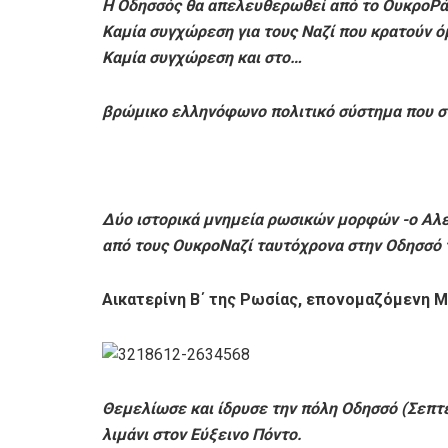
Η Οδησσός θα απελευθερωθεί από το ΟυκροΡά
Καμία συγχώρεση για τους Ναζί που κρατούν ό
Καμία συγχώρεση και στο…
βρώμικο ελληνόφωνο πολιτικό σύστημα που στ
Δύο ιστορικά μνημεία ρωσικών μορφών -ο Αλε
από τους ΟυκροΝαζί ταυτόχρονα στην Οδησσό
Αικατερίνη Β΄ της Ρωσίας, επονομαζόμενη Μ
Θεμελίωσε και ίδρυσε την πόλη Οδησσό (Σεπτ
λιμάνι στον Εύξεινο Πόντο.