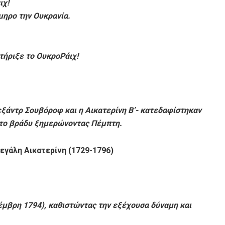
ιχ!
μηρο την Ουκρανία.
ήριξε το ΟυκροΡάιχ!
ξάντρ Σουβόροφ και η Αικατερίνη Β’- κατεδαφίστηκαν
 το βράδυ ξημερώνοντας Πέμπτη.
εγάλη Αικατερίνη (1729-1796)
έμβρη 1794), καθιστώντας την εξέχουσα δύναμη και