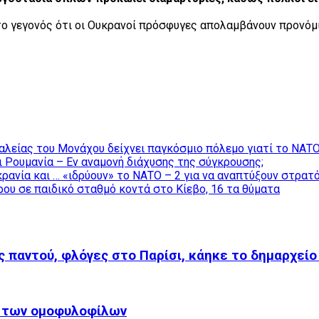
 το γεγονός ότι οι Ουκρανοί πρόσφυγες απολαμβάνουν προνόμι
αλείας του Μονάχου δείχνει παγκόσμιο πόλεμο γιατί το ΝΑΤΟ
ι Ρουμανία – Εν αναμονή διάχυσης της σύγκρουσης;
ρανία και … «ιδρύουν» το ΝΑΤΟ – 2 για να αναπτύξουν στρατ
ου σε παιδικό σταθμό κοντά στο Κίεβο, 16 τα θύματα
ς παντού, φλόγες στο Παρίσι, κάηκε το δημαρχεί
τά των ομοφυλοφίλων