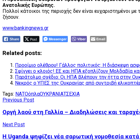
Ανατολικής Ευρώπης.
Πολλοί κάτοικοι της περιοχής δεν είναι ευχαριστημένοι με
ζήσουν.
www.bankingnews.gr
Post
Messenger
Viber
Email
Share
Related posts:
Προοίμιο ολέθρου! Γάλλος πολιτικός: Η διάσκεψη ασφ
Σφίγγει ο κλοιός! ΕΕ και ΗΠΑ εξοπλίζουν Μολδαβία κα
Παράτολμο σχέδιο: Οι ΗΠΑ βλέπουν την ήττα στην Ουκ
Νεκρός ο ΥΠΕΣ της Ουκρανίας από συντριβή ελικοπτέρ
Tags:
ΝΑΤΟ
όπλα
ΟΥΚΡΑΝΙΑ
ΤΣΕΧΙΑ
Previous Post
Οργή λαού στη Γαλλία – Διαδηλώσεις και ταραχέ
Next Post
Η Uganda ​​ψηφίζει νέα σαρωτική νομοθεσία κα