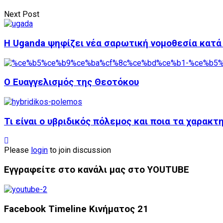
Next Post
Η Uganda ​​ψηφίζει νέα σαρωτική νομοθεσία κα
Ο Ευαγγελισμός της Θεοτόκου
Τι είναι ο υβριδικός πόλεμος και ποια τα χαρακτ
Please
login
to join discussion
Εγγραφείτε στο κανάλι μας στο YOUTUBE
Facebook Timeline Κινήματος 21