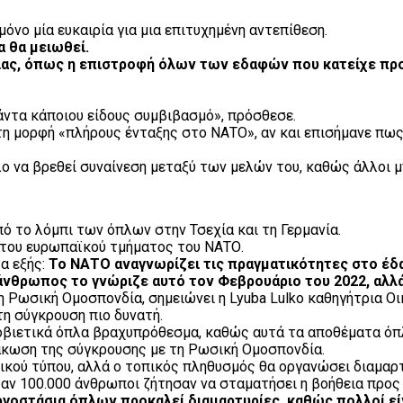
όνο μία ευκαιρία για μια επιτυχημένη αντεπίθεση.
α θα μειωθεί.
ίας, όπως η επιστροφή όλων των εδαφών που κατείχε προ
άντα κάποιου είδους συμβιβασμό», πρόσθεσε.
τη μορφή «πλήρους ένταξης στο ΝΑΤΟ», αν και επισήμανε πως 
λο να βρεθεί συναίνεση μεταξύ των μελών του, καθώς άλλοι 
ό το λόμπι των όπλων στην Τσεχία και τη Γερμανία.
 του ευρωπαϊκού τμήματος του ΝΑΤΟ.
α εξής:
Το ΝΑΤΟ αναγνωρίζει τις πραγματικότητες στο έδα
 άνθρωπος το γνώριζε αυτό τον Φεβρουάριο του 2022, αλλ
 Ρωσική Ομοσπονδία, σημειώνει η Lyuba Lulko καθηγήτρια Ο
τη σύγκρουση πιο δυνατή.
 σοβιετικά όπλα βραχυπρόθεσμα, καθώς αυτά τα αποθέματα όπ
άκωση της σύγκρουσης με τη Ρωσική Ομοσπονδία.
τικού τύπου, αλλά ο τοπικός πληθυσμός θα οργανώσει διαμαρ
αν 100.000 άνθρωποι ζήτησαν να σταματήσει η βοήθεια προς 
οστάσια όπλων προκαλεί διαμαρτυρίες, καθώς πολλοί εί