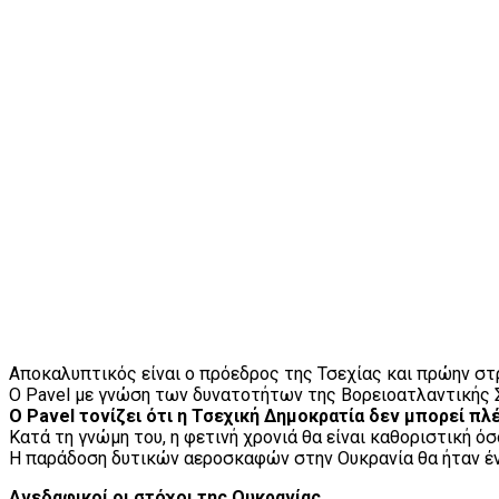
Αποκαλυπτικός είναι ο πρόεδρος της Τσεχίας και πρώην σ
Ο Pavel με γνώση των δυνατοτήτων της Βορειοατλαντικής Συ
Ο Pavel τονίζει ότι η Τσεχική Δημοκρατία δεν μπορεί πλ
Κατά τη γνώμη του, η φετινή χρονιά θα είναι καθοριστική ό
Η παράδοση δυτικών αεροσκαφών στην Ουκρανία θα ήταν ένα
Ανεδαφικοί οι στόχοι της Ουκρανίας