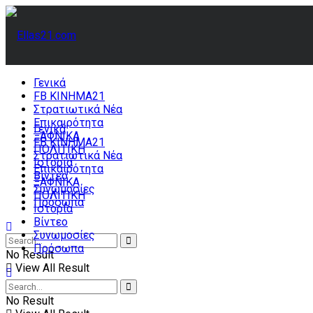
Γενικά
FB ΚΙΝΗΜΑ21
Στρατιωτικά Νέα
Επικαιρότητα
Γενικά
ΞΑΦΝΙΚΑ
FB ΚΙΝΗΜΑ21
ΠΟΛΙΤΙΚΗ
Στρατιωτικά Νέα
Ιστορία
Επικαιρότητα
Βίντεο
ΞΑΦΝΙΚΑ
Συνωμοσίες
ΠΟΛΙΤΙΚΗ
Πρόσωπα
Ιστορία
Βίντεο
Συνωμοσίες
Πρόσωπα
No Result
View All Result
No Result