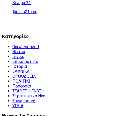
Κίνημα 21
@ellas21com
Kατηγορίες
Uncategorized
Βίντεο
Γενικά
Επικαιρότητα
Ιστορία
ΞΑΦΝΙΚΑ
ΟΡΘΟΔΟΞΙΑ
ΠΟΛΙΤΙΚΗ
Πρόσωπα
ΣΤΑΘΕΡΗ ΓΝΩΣΗ
Στρατιωτικά Νέα
Συνωμοσίες
ΥΓΕΙΑ
Browse by Category