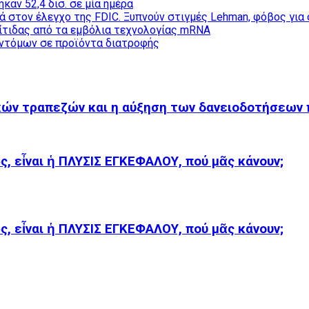
καν 52,4 δισ. σε μία ημέρα
ρνά στον έλεγχο της FDIC. Ξυπνούν στιγμές Lehman, φόβος για
δίτιδας από τα εμβόλια τεχνολογίας mRNA
εντόμων σε προϊόντα διατροφής
ικών τραπεζών και η αύξηση των δανειοδοτήσεων
, εἶναι ἡ ΠΛΥΣΙΣ ΕΓΚΕΦΑΛΟΥ, πού μᾶς κάνουν;
, εἶναι ἡ ΠΛΥΣΙΣ ΕΓΚΕΦΑΛΟΥ, πού μᾶς κάνουν;