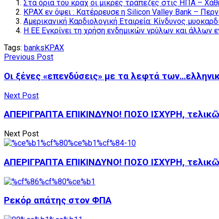
Στα όρια του κραχ οι μικρές τράπεζες στις ΗΠΑ – Χάθη
ΚΡΑΧ εν όψει : Κατέρρευσε η Silicon Valley Bank – Πε
Αμερικανική Καρδιολογική Εταιρεία: Κίνδυνος μυοκαρ
Η ΕΕ Εγκρίνει τη χρήση ενδημικών γρύλων και άλλων 
Tags:
banks
ΚΡΑΧ
Previous Post
Οι ξένες «επενδύσεις» με τα λεφτά των…ελλην
Next Post
ΑΠΕΡΙΓΡΑΠΤΑ ΕΠΙΚΙΝΔΥΝΟ! ΠΟΣΟ ΙΣΧΥΡΗ, τελικῶς
Next Post
ΑΠΕΡΙΓΡΑΠΤΑ ΕΠΙΚΙΝΔΥΝΟ! ΠΟΣΟ ΙΣΧΥΡΗ, τελικῶς
Ρεκόρ απάτης στον ΦΠΑ