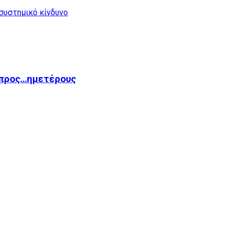
 συστημικό κίνδυνο
 προς…ημετέρους