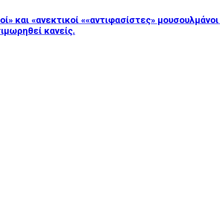
οί» και «ανεκτικοί ««αντιφασίστες» μουσουλμάνοι
τιμωρηθεί κανείς.