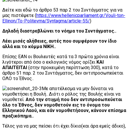
Δείτε και εδώ το άρθρο 53 παρ 2 του Συντάγματος για να
μας πιστέψετε (
https://www.hellenicparliament.gr/Vouli-ton-
Ellinon/To-Politevma/Syntagma/article-55/
)
Δηλαδή διαστρεβλώνει το νόημα του Συντάγματος..
Λέει μισές αλήθειες, αυτές που συμφέρουν τον ίδιο
αλλά και το κόμμα ΝΙΚΗ..
Επίσης ΕΑΝ οι Βουλευτές κατά τα 3 πρώτα χρόνια είναι
λιγότεροι από όσο ο εκλογικός νόμος ορίζει
ΚΑΙ
ΑΠΑΙΤΕΙΤΑΙ
(στην προκειμένη περίπτωση 300), κατά το
άρθρο 51 παρ. 2 του Συντάγματος, δεν αντιπροσωπεύεται
ΟΛΟ το Έθνος..
Με αποτέλεσμα να μην δύναται να
νομοθετήσει η Βουλή.. Διότι ο ρόλος της Βουλής είναι να
νομοθετεί.
Από την στιγμή που δεν αντιπροσωπεύεται
όλο το Έθνος, δεν νομοθετούν εις το όνομα του
Ελληνικού Λαού, και εάν νομοθετήσουν, κάνουν επίσημα
πραξικόπημα..
Τέλος για να μας πείσει ότι έχει δίκιο(και άρα εμείς άδικο),