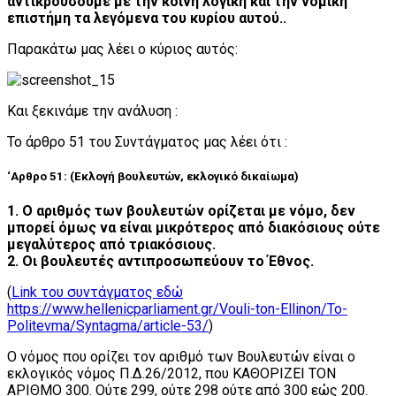
αντικρούσουμε με την κοινή λογική και την νομική
επιστήμη τα λεγόμενα του κυρίου αυτού..
Παρακάτω μας λέει ο κύριος αυτός:
Και ξεκινάμε την ανάλυση :
Το άρθρο 51 του Συντάγματος μας λέει ότι :
‘Αρθρο 51: (Εκλογή βουλευτών, εκλογικό δικαίωμα)
1. O αριθμός των βουλευτών ορίζεται με νόμο, δεν
μπορεί όμως να είναι μικρότερος από διακόσιους ούτε
μεγαλύτερος από τριακόσιους.
2. Oι βουλευτές αντιπροσωπεύουν το Έθνος.
(
Link του συντάγματος εδώ
https://www.hellenicparliament.gr/Vouli-ton-Ellinon/To-
Politevma/Syntagma/article-53/
)
Ο νόμος που ορίζει τον αριθμό των Βουλευτών είναι ο
εκλογικός νόμος Π.Δ.26/2012, που ΚΑΘΟΡΙΖΕΙ ΤΟΝ
ΑΡΙΘΜΟ 300. Ούτε 299, ούτε 298 ούτε από 300 εώς 200.