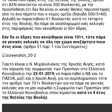
ότι ΔΕΝ απαιτείται να είναι 300 Βουλευτές, με την
προϋπόθεση ότι δεν θα είναι οι κενές θέσεις περισσότερές
από το ένα πέμπτο που ο νόμος ορίζει (δηλαδή 300/5=60).
Δηλαδή αν παραιτηθούν 61 Βουλευτές κατά το τέταρτο
έτος της Βουλής, θα πάμε σε αναπληρωματικές εκλογές
στις περιφέρειες που κενώθηκαν οι 60+ έδρες.
Εάν δε οι έδρες που κενώθηκαν είναι 101+, τότε πάμε
σε γενικές εκλογές σε όλη την χώρα ανεξάρτητα ποιο
έτος είναι.
(άρθρο 51 παρ. 1 του Συντάγματος)
Γιαυτό έλεγε ο Ν. Μιχαλολιάκος της Χρυσής Αυγής, κατά
την κύρωση της συμφωνίας των Πρεσπών στο Ελληνικό
Κοινοβούλιο την
23-01-2019
, να παραιτηθεί η ΝΔ και το
ΠΑΣΟΚ, μαζί και η Χρυσή Αυγή, για να συμπληρώσουν τότε
τον αριθμό των 101+ Βουλευτών για να πάμε σε γενικές
εκλογές και να μην κυρωθεί η Συμφωνία των Πρεσπών από
το Ελληνικό Κοινοβούλιο, όπου είμασταν
κατά το 4 έτος
της θητείας της Βουλής
.