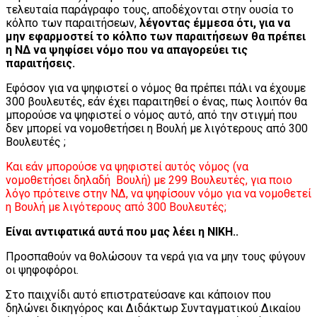
τελευταία παράγραφο τους, αποδέχονται στην ουσία το
κόλπο των παραιτήσεων,
λέγοντας έμμεσα ότι, για να
μην εφαρμοστεί το κόλπο των παραιτήσεων θα πρέπει
η ΝΔ να ψηφίσει νόμο που να απαγορεύει τις
παραιτήσεις.
Εφόσον για να ψηφιστεί ο νόμος θα πρέπει πάλι να έχουμε
300 βουλευτές, εάν έχει παραιτηθεί ο ένας, πως λοιπόν θα
μπορούσε να ψηφιστεί ο νόμος αυτό, από την στιγμή που
δεν μπορεί να νομοθετήσει η Βουλή με λιγότερους από 300
Βουλευτές ;
Και εάν μπορούσε να ψηφιστεί αυτός νόμος (να
νομοθετήσει δηλαδή Βουλή) με 299 Βουλευτές, για ποιο
λόγο πρότεινε στην ΝΔ, να ψηφίσουν νόμο για να νομοθετεί
η Βουλή με λιγότερους από 300 Βουλευτές;
Είναι αντιφατικά αυτά που μας λέει η ΝΙΚΗ..
Προσπαθούν να θολώσουν τα νερά για να μην τους φύγουν
οι ψηφοφόροι.
Στο παιχνίδι αυτό επιστρατεύσανε και κάποιον που
δηλώνει δικηγόρος και Διδάκτωρ Συνταγματικού Δικαίου