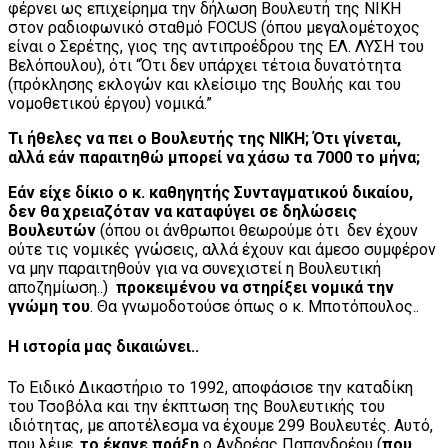
φέρνει ως επιχείρημα την δήλωση Βουλευτή της ΝΙΚΗ
στον ραδιοφωνικό σταθμό FOCUS (όπου μεγαλομέτοχος
είναι ο Σερέτης, γιος της αντιπροέδρου της ΕΛ. ΛΥΣΗ του
Βελόπουλου), ότι “Ότι δεν υπάρχει τέτοια δυνατότητα
(πρόκλησης εκλογών και κλείσιμο της Βουλής και του
νομοθετικού έργου) νομικά.”
Τι ήθελες να πει o Βουλευτής της ΝΙΚΗ; Ότι γίνεται,
αλλά εάν παραιτηθώ μπορεί να χάσω τα 7000 το μήνα;
Εάν είχε δίκιο ο κ. καθηγητής Συνταγματικού δικαίου,
δεν θα χρειαζόταν να καταφύγει σε δηλώσεις
Βουλευτών
(όπου οι άνθρωποι θεωρούμε ότι δεν έχουν
ούτε τις νομικές γνώσεις, αλλά έχουν και άμεσο συμφέρον
να μην παραιτηθούν για να συνεχιστεί η Βουλευτική
αποζημίωση..)
προκειμένου να στηρίξει νομικά την
γνώμη του
. Θα γνωμοδοτούσε όπως ο κ. Μποτόπουλος..
Η ιστορία μας δικαιώνει..
Το Ειδικό Δικαστήριο το 1992, αποφάσισε την καταδίκη
του Τσοβόλα και την έκπτωση της Βουλευτικής του
ιδιότητας, με αποτέλεσμα να έχουμε 299 Βουλευτές. Αυτό,
που λέμε,
το έκανε πράξη
ο Ανδρέας Παπανδρέου (
που