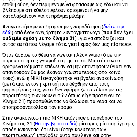
επιθυμούσε, δεν περιμέναμε να φτάσουμε ως εδώ και να
βλέπουμε ότι εθελοτυφλούν ορισμένοι ή να μην
καταλαβαίνουν για τι πράγμα μιλάμε.
Αναγκαστήκαμε να ζητήσουμε γνωμοδότηση (
δείτε την
εδώ
) από έναν ανεξάρτητο Συνταγματολόγο (
που δεν έχει
ουδεμία σχέση με το Κίνημα 21
) , για να αποδείξει και
αυτός αυτά που λέγαμε τότε, γιατί εμάς δεν μας πίστευαν.
Όταν άρχισε το θέμα να γίνεται πλέον γνωστό με την
παρουσίαση της γνωμοδότησης του κ. Μποτόπουλου,
ορισμένα κόμματα επέλεξαν να μην απαντήσουν (γιατί εάν
απαντούσαν θα μας έκαναν γνωστότερους στο κοινό
τους), ενώ η ΝΙΚΗ αναγκάστηκε να βγάλει ανακοίνωση
(μετά από έντονη κριτική που δέχθηκε από τους
ψηφοφόρους της, γιατί δεν εφάρμοζε το κόλπο με τις
παραιτήσεις των Βουλευτών όπως είχε προτείνει το
Κίνημα 21) προσπαθώντας να θολώσει τα νερά και να
αποπροσανατολίσει τον κόσμο.
Στην ανακοίνωση της ΝΙΚΗ απάντησε ο πρόεδρος του
Κινήματος 21 (
θα την βρείτε εδώ
) μία προς μία παράγραφο,
αποδεικνύοντας, ότι είναι (στην καλύτερη των
περιπτώσεων) μπούρδες αυτά που λένε και στην