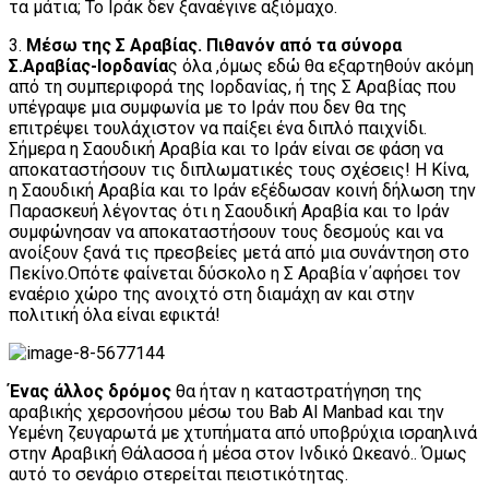
τα μάτια; To Iράκ δεν ξαναέγινε αξιόμαχο.
3.
Μέσω της Σ Αραβίας. Πιθανόν από τα σύνορα
Σ.Αραβίας-Ιορδανία
ς όλα ,όμως εδώ θα εξαρτηθούν ακόμη
από τη συμπεριφορά της Ιορδανίας, ή της Σ Αραβίας που
υπέγραψε μια συμφωνία με το Ιράν που δεν θα της
επιτρέψει τουλάχιστον να παίξει ένα διπλό παιχνίδι.
Σήμερα η Σαουδική Αραβία και το Ιράν είναι σε φάση να
αποκαταστήσουν τις διπλωματικές τους σχέσεις! Η Κίνα,
η Σαουδική Αραβία και το Ιράν εξέδωσαν κοινή δήλωση την
Παρασκευή λέγοντας ότι η Σαουδική Αραβία και το Ιράν
συμφώνησαν να αποκαταστήσουν τους δεσμούς και να
ανοίξουν ξανά τις πρεσβείες μετά από μια συνάντηση στο
Πεκίνο.Οπότε φαίνεται δύσκολο η Σ Αραβία ν΄αφήσει τον
εναέριο χώρο της ανοιχτό στη διαμάχη αν και στην
πολιτική όλα είναι εφικτά!
Ένας άλλος δρόμος
θα ήταν η καταστρατήγηση της
αραβικής χερσονήσου μέσω του Bab Al Manbad και την
Υεμένη ζευγαρωτά με χτυπήματα από υποβρύχια ισραηλινά
στην Αραβική Θάλασσα ή μέσα στον Ινδικό Ωκεανό.. Όμως
αυτό το σενάριο στερείται πειστικότητας.