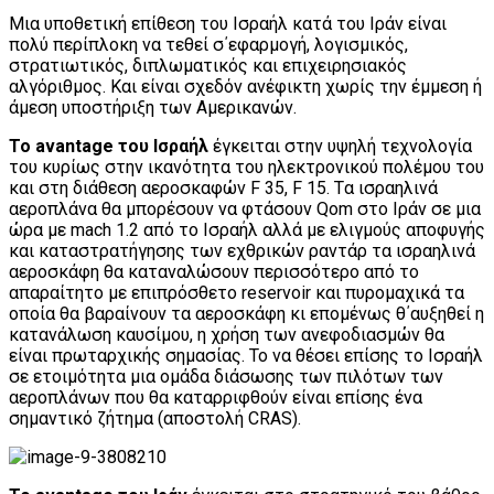
Μια υποθετική επίθεση του Ισραήλ κατά του Ιράν είναι
πολύ περίπλοκη να τεθεί σ΄εφαρμογή, λογισμικός,
στρατιωτικός, διπλωματικός και επιχειρησιακός
αλγόριθμος. Και είναι σχεδόν ανέφικτη χωρίς την έμμεση ή
άμεση υποστήριξη των Αμερικανών.
Το avantage του Ισραήλ
έγκειται στην υψηλή τεχνολογία
του κυρίως στην ικανότητα του ηλεκτρονικού πολέμου του
και στη διάθεση αεροσκαφών F 35, F 15. Tα ισραηλινά
αεροπλάνα θα μπορέσουν να φτάσουν Qom στο Ιράν σε μια
ώρα με mach 1.2 από το Ισραήλ αλλά με ελιγμούς αποφυγής
και καταστρατήγησης των εχθρικών ραντάρ τα ισραηλινά
αεροσκάφη θα καταναλώσουν περισσότερο από το
απαραίτητο με επιπρόσθετο reservoir και πυρομαχικά τα
οποία θα βαραίνουν τα αεροσκάφη κι επομένως θ΄αυξηθεί η
κατανάλωση καυσίμου, η χρήση των ανεφοδιασμών θα
είναι πρωταρχικής σημασίας. Το να θέσει επίσης το Ισραήλ
σε ετοιμότητα μια ομάδα διάσωσης των πιλότων των
αεροπλάνων που θα καταρριφθούν είναι επίσης ένα
σημαντικό ζήτημα (αποστολή CRAS).