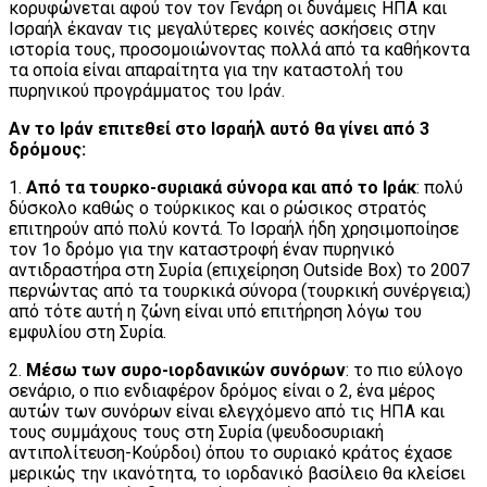
κορυφώνεται αφού τον τον Γενάρη οι δυνάμεις ΗΠΑ και
Ισραήλ έκαναν τις μεγαλύτερες κοινές ασκήσεις στην
ιστορία τους, προσομοιώνοντας πολλά από τα καθήκοντα
τα οποία είναι απαραίτητα για την καταστολή του
πυρηνικού προγράμματος του Ιράν.
Αν το Ιράν επιτεθεί στο Ισραήλ αυτό θα γίνει από 3
δρόμους:
1.
Από τα τουρκο-συριακά σύνορα και από το Ιράκ
: πολύ
δύσκολο καθώς ο τούρκικος και ο ρώσικος στρατός
επιτηρούν από πολύ κοντά. Το Ισραήλ ήδη χρησιμοποίησε
τον 1ο δρόμο για την καταστροφή έναν πυρηνικό
αντιδραστήρα στη Συρία (επιχείρηση Outside Box) το 2007
περνώντας από τα τουρκικά σύνορα (τουρκική συνέργεια;)
από τότε αυτή η ζώνη είναι υπό επιτήρηση λόγω του
εμφυλίου στη Συρία.
2.
Μέσω των συρο-ιορδανικών συνόρων
: το πιο εύλογο
σενάριο, ο πιο ενδιαφέρον δρόμος είναι ο 2, ένα μέρος
αυτών των συνόρων είναι ελεγχόμενο από τις ΗΠΑ και
τους συμμάχους τους στη Συρία (ψευδοσυριακή
αντιπολίτευση-Κούρδοι) όπου το συριακό κράτος έχασε
μερικώς την ικανότητα, το ιορδανικό βασίλειο θα κλείσει