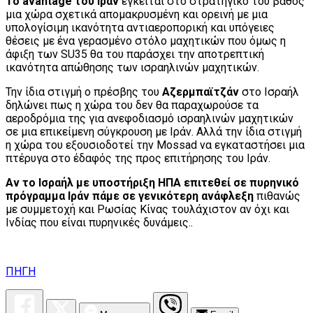
Το avantage του Ιράν
έγκειται στο στρατηγικό του βάθος
μια χώρα σχετικά απομακρυσμένη και ορεινή με μια
υπολογίσιμη ικανότητα αντιαεροπορική και υπόγειες
θέσεις με ένα γερασμένο στόλο μαχητικών που όμως η
άφιξη των SU35 θα του παράσχει την αποτρεπτική
ικανότητα απώθησης των ισραηλινών μαχητικών.
Την ίδια στιγμή ο πρέσβης του
Αζερμπαϊτζάν
στο Ισραήλ
δηλώνει πως η χώρα του δεν θα παραχωρούσε τα
αεροδρόμια της για ανεφοδιασμό ισραηλινών μαχητικών
σε μια επικείμενη σύγκρουση με Ιράν. Aλλά την ίδια στιγμή
η χώρα του εξουσιοδοτεί την Mossad να εγκαταστήσει μια
πτέρυγα στο έδαφός της προς επιτήρησης του Ιράν.
Αν το Ισραήλ με υποστήριξη ΗΠΑ επιτεθεί σε πυρηνικό
πρόγραμμα Ιράν πάμε σε γενικότερη ανάφλεξη
πιθανώς
με συμμετοχή και Ρωσίας Κίνας τουλάχιστον αν όχι και
Ινδίας που είναι πυρηνικές δυνάμεις..
ΠΗΓΗ