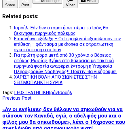
Messenger
Email
Share
Post
Viber
Related posts:
Ισραήλ: Εάν δεν σταματήσει τώρα το Ιράν, θα
ξεκινήσει πυρηνικός πόλεμος
Επικίνδυνη εξέλιξη – Οι Ισραηλινοί εξαπέλυσαν την
επίθεση – φάντασμα με drones σε στρατιωτική
εγκατάσταση στο Ιράν
Για πρώτη φορά μετά από 30 χρόνια ο Βόρειος
στόλος Ρωσίας βγήκε στη θάλασσα με τακτικά
πυρηνικά φορτία αναφέρει έντρομη η Υπηρεσία
Πληροφοριών Νορβηγίας!! Πούτιν: θα νικήσουμε!
ΧΑΡΙΣΤΙΚΗ ΒΟΛΗ ΑΠΟ ΣΙΩΝΙΣΤΕΣ ΣΤΗΝ
ΣΕΙΣΜΟΠΛΗΚΤΗ ΣΥΡΙΑ
Tags:
ΓΕΩΣΤΡΑΤΗΓΙΚΗ
Ιράν
Ισραήλ
Previous Post
«Αν οι ενήλικες δεν θέλουν να σηκωθούν για να
σώσουν τον Καναδά, εγώ, ο αδελφός μου και ο
φίλος μου θα σηκωθούμε», λέει ο 16χρονος που
συνελήφθη από αστυνομικούς γιατί