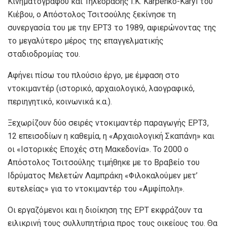
Κινηματογράφου και Τηλεόρασης I.K. Karpenko-Karyi του
Κιέβου, ο Απόστολος Τσιτσούλης ξεκίνησε τη
συνεργασία του με την ΕΡΤ3 το 1989, αφιερώνοντας της
το μεγαλύτερο μέρος της επαγγελματικής
σταδιοδρομίας του.
Αφήνει πίσω του πλούσιο έργο, με έμφαση στο
ντοκιμαντέρ (ιστορικό, αρχαιολογικό, λαογραφικό,
περιηγητικό, κοινωνικά κ.α.).
Ξεχωρίζουν δύο σειρές ντοκιμαντέρ παραγωγής ΕΡΤ3,
12 επεισοδίων η καθεμία, η «Αρχαιολογική Σκαπάνη» και
οι «Ιστορικές Εποχές στη Μακεδονία». Το 2000 ο
Απόστολος Τσιτσούλης τιμήθηκε με το Βραβείο του
Ιδρύματος Μελετών Λαμπράκη «Φιλοκαλούμεν μετ’
ευτελείας» για το ντοκιμαντέρ του «Αμφίπολη».
Οι εργαζόμενοι και η διοίκηση της ΕΡΤ εκφράζουν τα
ειλικρινή τους συλλυπητήρια προς τους οικείους του. Θα