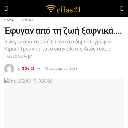
Home
ΞΑΦΝΙΚΑ
Έφυγαν από τη ζωή ξαφνικά….
Έφυγαν από τη ζωή ξαφνικά ο δημοσιογράφος
Κίμων Τρουπής.και ο σκηνοθέτης Απόστολος
Τσιτσούλης
by
GGel21
15 Ιανουαρίου, 2023