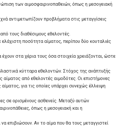
ετώπιση των αιμοσφαιρινοπαθειών, όπως η μεσογειακή
υχνά αντιμετωπίζουν προβλήματα στις μεταγγίσεις
από τους διαθέσιμους εθελοντές.
ε ελάχιστη ποσότητα αίματος, περίπου δύο κουταλιές
 έχουν στα χέρια τους όσα στοιχεία χρειάζονται, ώστε
 βλαστικά κύτταρα εθελοντών. Στόχος της ανάπτυξής
εις αίματος από εθελοντές αιμοδότες. Οι επιστήμονες
 αίματος, για τις οποίες υπάρχει συνεχώς έλλειψη
τες σε ορισμένους ασθενείς. Μεταξύ αυτών
ιρινοπάθειες, όπως η μεσογειακή και η
α να επιβιώσουν. Αν το αίμα που θα τους μεταγγιστεί