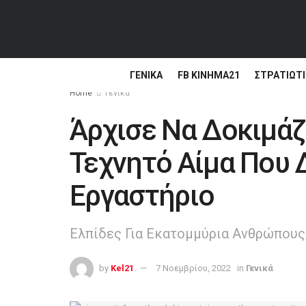
ΓΕΝΙΚΆ
FB ΚΙΝΗΜΑ21
ΣΤΡΑΤΙΩΤΙ
Home
Γενικά
Άρχισε Να Δοκιμάζ
Τεχνητό Αίμα Που 
Εργαστήριο
Ελπίδες Για Εκατομμύρια Ανθρώπους;
by
Kel21
7 Νοεμβρίου, 2022
in
Γενικά