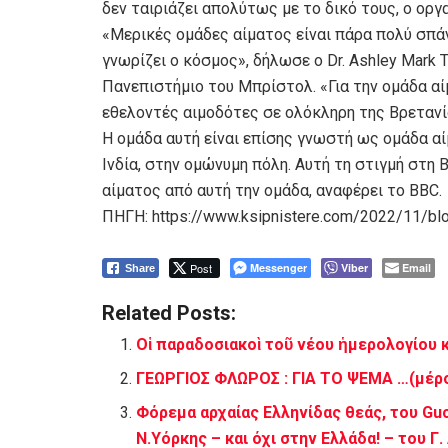
δεν ταιριάζει απολύτως με το δικό τους, ο οργ
«Μερικές ομάδες αίματος είναι πάρα πολύ σπάν
γνωρίζει ο κόσμος», δήλωσε ο Dr. Ashley Mark
Πανεπιστήμιο του Μπρίστολ. «Για την ομάδα αίμ
εθελοντές αιμοδότες σε ολόκληρη της Βρετανί
Η ομάδα αυτή είναι επίσης γνωστή ως ομάδα α
Ινδία, στην ομώνυμη πόλη. Αυτή τη στιγμή στη
αίματος από αυτή την ομάδα, αναφέρει το BBC.
ΠΗΓΗ: https://www.ksipnistere.com/2022/11/bl
Post
Messenger
Viber
Email
Share
Related Posts:
Οἱ παραδοσιακοὶ τοῦ νέου ἡμερολογίου 
ΓΕΩΡΓΙΟΣ ΦΛΩΡΟΣ : ΓΙΑ ΤΟ ΨΕΜΑ …(μέρο
Φόρεμα αρχαίας Ελληνίδας θεάς, του Gu
Ν.Υόρκης – και όχι στην Ελλάδα! – του Γ.