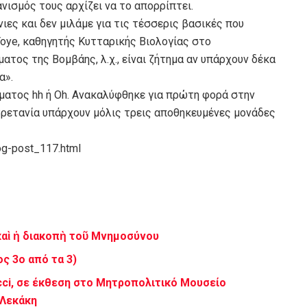
ανισμός τους αρχίζει να το απορρίπτει.
ιες και δεν μιλάμε για τις τέσσερις βασικές που
 Toye, καθηγητής Κυτταρικής Βιολογίας στο
ατος της Βομβάης, λ.χ., είναι ζήτημα αν υπάρχουν δέκα
α».
ίματος hh ή Oh. Ανακαλύφθηκε για πρώτη φορά στην
 Βρετανία υπάρχουν μόλις τρεις αποθηκευμένες μονάδες
og-post_117.html
καὶ ἡ διακοπὴ τοῦ Μνημοσύνου
ς 3ο από τα 3)
cci, σε έκθεση στο Μητροπολιτικό Μουσείο
 Λεκάκη