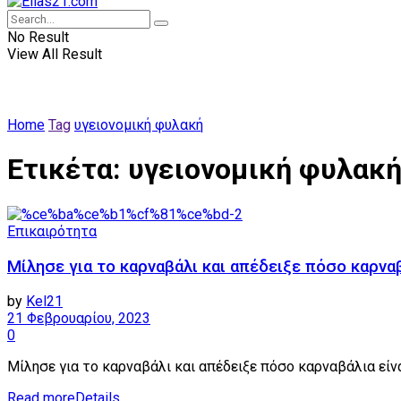
No Result
View All Result
Home
Tag
υγειονομική φυλακή
Ετικέτα:
υγειονομική φυλακ
Επικαιρότητα
Μίλησε για το καρναβάλι και απέδειξε πόσο καρναβ
by
Kel21
21 Φεβρουαρίου, 2023
0
Μίλησε για το καρναβάλι και απέδειξε πόσο καρναβάλια είναι
Read more
Details