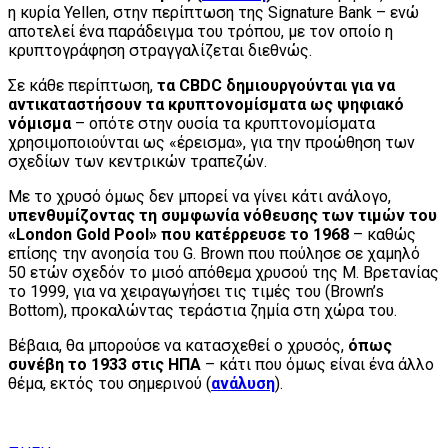
η κυρία Yellen, στην περίπτωση της Signature Bank – ενώ
αποτελεί ένα παράδειγμα του τρόπου, με τον οποίο η
κρυπτογράφηση στραγγαλίζεται διεθνώς.
Σε κάθε περίπτωση,
τα
CBDC
δημιουργούνται για να
αντικαταστήσουν τα κρυπτονομίσματα ως ψηφιακό
νόμισμα
– οπότε στην ουσία τα κρυπτονομίσματα
χρησιμοποιούνται ως «έρεισμα», για την προώθηση των
σχεδίων των κεντρικών τραπεζών.
Με το χρυσό όμως δεν μπορεί να γίνει κάτι ανάλογο,
υπενθυμίζοντας τη συμφωνία νόθευσης των τιμών του
«
London
Gold
Pool
» που κατέρρευσε το 1968
– καθώς
επίσης την ανοησία του G. Brown που πούλησε σε χαμηλό
50 ετών σχεδόν το μισό απόθεμα χρυσού της Μ. Βρετανίας
το 1999, για να χειραγωγήσει τις τιμές του (Brown’s
Bottom), προκαλώντας τεράστια ζημία στη χώρα του.
Βέβαια, θα μπορούσε να κατασχεθεί ο χρυσός,
όπως
συνέβη το 1933 στις ΗΠΑ
– κάτι που όμως είναι ένα άλλο
θέμα, εκτός του σημερινού (
ανάλυση
).