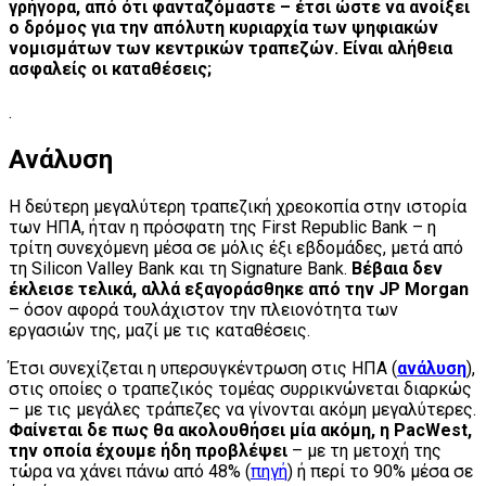
γρήγορα, από ότι φανταζόμαστε – έτσι ώστε να ανοίξει
ο δρόμος για την απόλυτη κυριαρχία των ψηφιακών
νομισμάτων των κεντρικών τραπεζών
. Είναι αλήθεια
ασφαλείς οι καταθέσεις;
.
Ανάλυση
Η δεύτερη μεγαλύτερη τραπεζική χρεοκοπία στην ιστορία
των ΗΠΑ, ήταν η πρόσφατη της First Republic Bank – η
τρίτη συνεχόμενη μέσα σε μόλις έξι εβδομάδες, μετά από
τη Silicon Valley Bank και τη Signature Bank.
Βέβαια δεν
έκλεισε τελικά, αλλά εξαγοράσθηκε από την
JP
Morgan
– όσον αφορά τουλάχιστον την πλειονότητα των
εργασιών της, μαζί με τις καταθέσεις.
Έτσι συνεχίζεται η υπερσυγκέντρωση στις ΗΠΑ (
ανάλυση
),
στις οποίες ο τραπεζικός τομέας συρρικνώνεται διαρκώς
– με τις μεγάλες τράπεζες να γίνονται ακόμη μεγαλύτερες.
Φαίνεται δε πως θα ακολουθήσει μία ακόμη, η
PacWest
,
την οποία έχουμε ήδη προβλέψει
– με τη μετοχή της
τώρα να χάνει πάνω από 48% (
πηγή
) ή περί το 90% μέσα σε