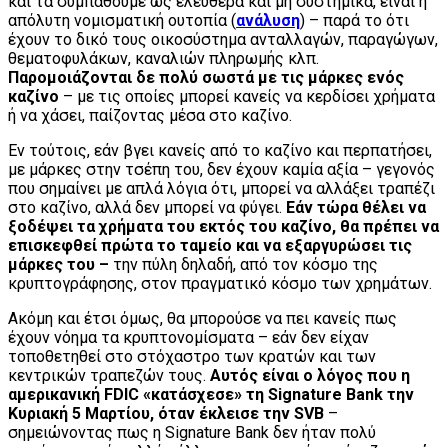
και τα συμπαθούμε ως ελεύθερα και μη συστημικά, είναι η
απόλυτη νομισματική ουτοπία (
ανάλυση
) – παρά το ότι
έχουν το δικό τους οικοσύστημα ανταλλαγών, παραγώγων,
θεματοφυλάκων, καναλιών πληρωμής κλπ.
Παρομοιάζονται δε πολύ σωστά με τις μάρκες ενός
καζίνο
– με τις οποίες μπορεί κανείς να κερδίσει χρήματα
ή να χάσει, παίζοντας μέσα στο καζίνο.
Εν τούτοις, εάν βγει κανείς από το καζίνο και περπατήσει,
με μάρκες στην τσέπη του, δεν έχουν καμία αξία – γεγονός
που σημαίνει με απλά λόγια ότι, μπορεί να αλλάξει τραπέζι
στο καζίνο, αλλά δεν μπορεί να φύγει.
Εάν τώρα θέλει να
ξοδέψει τα χρήματα του εκτός του καζίνο, θα πρέπει να
επισκεφθεί πρώτα το ταμείο και να εξαργυρώσει τις
μάρκες του –
την πύλη δηλαδή, από τον κόσμο της
κρυπτογράφησης, στον πραγματικό κόσμο των χρημάτων.
Ακόμη και έτσι όμως, θα μπορούσε να πει κανείς πως
έχουν νόημα τα κρυπτονομίσματα – εάν δεν είχαν
τοποθετηθεί στο στόχαστρο των κρατών και των
κεντρικών τραπεζών τους.
Αυτός είναι ο λόγος που η
αμερικανική
FDIC
«κατάσχεσε» τη
Signature
Bank
την
Κυριακή 5 Μαρτίου, όταν έκλεισε την
SVB
–
σημειώνοντας πως η Signature Bank δεν ήταν πολύ