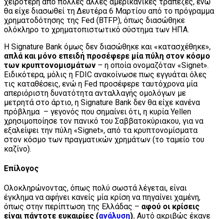
χειρότερη από πολλές άλλες αμερικανικές τράπεζες, ενώ
θα είχε διασωθεί τη Δευτέρα 6 Μαρτίου από το πρόγραμμα
χρηματοδότησης της Fed (BTFP), όπως διασώθηκε
ολόκληρο το χρηματοπιστωτικό σύστημα των ΗΠΑ.
Η Signature Bank όμως δεν διασώθηκε και «κατασχέθηκε»,
απλά και μόνο επειδή προσέφερε μία πύλη στον κόσμο
των κρυπτονομισμάτων
– η οποία ονομαζόταν «Signet».
Ειδικότερα, μόλις η FDIC ανακοίνωσε πως εγγυάται όλες
τις καταθέσεις, ενώ η Fed προσέφερε ταυτόχρονα μία
απεριόριστη δυνατότητα ανταλλαγής ομολόγων με
μετρητά στο άρτιο, η Signature Bank δεν θα είχε κανένα
πρόβλημα – γεγονός που σημαίνει ότι, η κυρία Yellen
χρησιμοποίησε τον πανικό του Σαββατοκύριακου, για να
εξαλείψει την πύλη «Signet», από τα κρυπτονομίσματα
στον κόσμο των πραγματικών χρημάτων (το ταμείο του
καζίνο).
Επίλογος
Ολοκληρώνοντας, όπως πολύ σωστά λέγεται, είναι
έγκλημα να αφήνει κανείς μία κρίση να πηγαίνει χαμένη,
όπως στην περίπτωση της Ελλάδας –
αφού οι κρίσεις
είναι πάντοτε ευκαιρίες (
ανάλυση
).
Αυτό ακριβώς έκανε