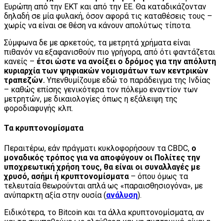
Ευρώπη από την ΕΚΤ και από την ΕΕ. Θα καταδικάζονταν
δηλαδή σε μία φυλακή, όσον αφορά τις καταθέσεις τους –
χωρίς να είναι σε θέση να κάνουν απολύτως τίποτα.
Σύμφωνα δε με αρκετούς, τα μετρητά χρήματα είναι
πιθανόν να εξαφανισθούν πιο γρήγορα, από ότι φαντάζεται
κανείς –
έτσι ώστε να ανοίξει ο δρόμος για την απόλυτη
κυριαρχία των ψηφιακών νομισμάτων των κεντρικών
τραπεζών.
Υπενθυμίζουμε εδώ το παράδειγμα της Ινδίας
– καθώς επίσης γενικότερα τον πόλεμο εναντίον των
μετρητών, με δικαιολογίες όπως η εξάλειψη της
φοροδιαφυγής κλπ.
Τα κρυπτονομίσματα
Περαιτέρω, εάν πράγματι κυκλοφορήσουν τα CBDC,
ο
μοναδικός τρόπος για να αποφύγουν οι Πολίτες την
υποχρεωτική χρήση τους, θα είναι οι συναλλαγές με
χρυσό, ασήμι ή κρυπτονομίσματα
– όπου όμως τα
τελευταία θεωρούνται απλά ως «παραισθησιογόνα», με
ανύπαρκτη αξία στην ουσία (
ανάλυση
).
Ειδικότερα, το Bitcoin και τα άλλα κρυπτονομίσματα, αν