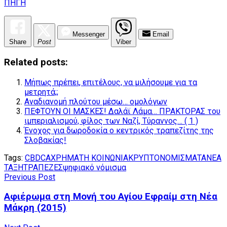
ΠΗΓΗ
Messenger
Email
Share
Post
Viber
Related posts:
Μήπως πρέπει, επιτέλους, να μιλήσουμε για τα
μετρητά;;
Αναδιανομή πλούτου μέσω… ομολόγων
ΠΕΦΤΟΥΝ ΟΙ ΜΑΣΚΕΣ! Δαλάϊ Λάμα… ΠΡΑΚΤΟΡΑΣ του
ιμπεριαλισμού, φίλος των Ναζί, Τύραννος… ( 1 )
Ένοχος για δωροδοκία ο κεντρικός τραπεζίτης της
Σλοβακίας!
Tags:
CBDC
ΑΧΡΗΜΑΤΗ ΚΟΙΝΩΝΙΑ
ΚΡΥΠΤΟΝΟΜΙΣΜΑΤΑ
ΝΕΑ
ΤΑΞΗ
ΤΡΑΠΕΖΕΣ
ψηφιακό νόμισμα
Previous Post
Αφιέρωμα στη Μονή του Αγίου Εφραίμ στη Νέα
Μάκρη (2015)