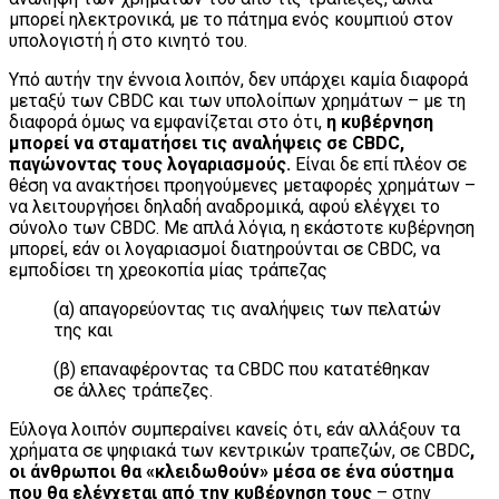
μπορεί ηλεκτρονικά, με το πάτημα ενός κουμπιού στον
υπολογιστή ή στο κινητό του.
Υπό αυτήν την έννοια λοιπόν, δεν υπάρχει καμία διαφορά
μεταξύ των CBDC και των υπολοίπων χρημάτων – με τη
διαφορά όμως να εμφανίζεται στο ότι,
η κυβέρνηση
μπορεί να σταματήσει τις αναλήψεις σε
CBDC
,
παγώνοντας τους λογαριασμούς.
Είναι δε επί πλέον σε
θέση να ανακτήσει προηγούμενες μεταφορές χρημάτων –
να λειτουργήσει δηλαδή αναδρομικά, αφού ελέγχει το
σύνολο των CBDC. Με απλά λόγια, η εκάστοτε κυβέρνηση
μπορεί, εάν οι λογαριασμοί διατηρούνται σε CBDC, να
εμποδίσει τη χρεοκοπία μίας τράπεζας
(α) απαγορεύοντας τις αναλήψεις των πελατών
της και
(β) επαναφέροντας τα CBDC που κατατέθηκαν
σε άλλες τράπεζες.
Εύλογα λοιπόν συμπεραίνει κανείς ότι, εάν αλλάξουν τα
χρήματα σε ψηφιακά των κεντρικών τραπεζών, σε CBDC
,
οι άνθρωποι θα «κλειδωθούν» μέσα σε ένα σύστημα
που θα ελέγχεται από την κυβέρνηση τους
– στην