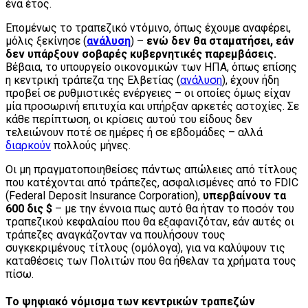
ένα έτος.
Επομένως το τραπεζικό ντόμινο, όπως έχουμε αναφέρει,
μόλις ξεκίνησε (
ανάλυση
) –
ενώ δεν θα σταματήσει, εάν
δεν υπάρξουν σοβαρές κυβερνητικές παρεμβάσεις.
Βέβαια, το υπουργείο οικονομικών των ΗΠΑ, όπως επίσης
η κεντρική τράπεζα της Ελβετίας (
ανάλυση
), έχουν ήδη
προβεί σε ρυθμιστικές ενέργειες – οι οποίες όμως είχαν
μία προσωρινή επιτυχία και υπήρξαν αρκετές αστοχίες. Σε
κάθε περίπτωση, οι κρίσεις αυτού του είδους δεν
τελειώνουν ποτέ σε ημέρες ή σε εβδομάδες – αλλά
διαρκούν
πολλούς μήνες.
Οι μη πραγματοποιηθείσες πάντως απώλειες από τίτλους
που κατέχονται από τράπεζες, ασφαλισμένες από το FDIC
(Federal Deposit Insurance Corporation),
υπερβαίνουν τα
600 δις $
– με την έννοια πως αυτό θα ήταν το ποσόν του
τραπεζικού κεφαλαίου που θα εξαφανιζόταν, εάν αυτές οι
τράπεζες αναγκάζονταν να πουλήσουν τους
συγκεκριμένους τίτλους (ομόλογα), για να καλύψουν τις
καταθέσεις των Πολιτών που θα ήθελαν τα χρήματα τους
πίσω.
Το ψηφιακό νόμισμα των κεντρικών τραπεζών