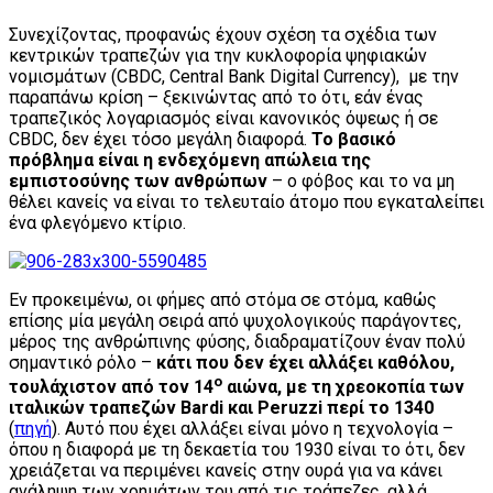
Συνεχίζοντας, προφανώς έχουν σχέση τα σχέδια των
κεντρικών τραπεζών για την κυκλοφορία ψηφιακών
νομισμάτων (CBDC, Central Bank Digital Currency), με την
παραπάνω κρίση – ξεκινώντας από το ότι, εάν ένας
τραπεζικός λογαριασμός είναι κανονικός όψεως ή σε
CBDC, δεν έχει τόσο μεγάλη διαφορά.
Το βασικό
πρόβλημα είναι η ενδεχόμενη απώλεια της
εμπιστοσύνης των ανθρώπων
– ο φόβος και το να μη
θέλει κανείς να είναι το τελευταίο άτομο που εγκαταλείπει
ένα φλεγόμενο κτίριο.
Εν προκειμένω, οι φήμες από στόμα σε στόμα, καθώς
επίσης μία μεγάλη σειρά από ψυχολογικούς παράγοντες,
μέρος της ανθρώπινης φύσης, διαδραματίζουν έναν πολύ
σημαντικό ρόλο –
κάτι που δεν έχει αλλάξει καθόλου,
ο
τουλάχιστον από τον 14
αιώνα, με τη χρεοκοπία των
ιταλικών τραπεζών
Bardi
και
Peruzzi
περί το 1340
(
πηγή
). Αυτό που έχει αλλάξει είναι μόνο η τεχνολογία –
όπου η διαφορά με τη δεκαετία του 1930 είναι το ότι, δεν
χρειάζεται να περιμένει κανείς στην ουρά για να κάνει
ανάληψη των χρημάτων του από τις τράπεζες, αλλά