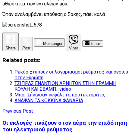
αθωότητα των εντολέων μου.
Όταν αναλαμβάνει υπόθεση ο Σάκης, πάει καλά..
Messenger
Email
Share
Post
Viber
Related posts:
Ρεκόρ χτυπούν οι λογαριασμοί ρεύματος και αερίου
στην Ευρώπη
ΤΣΙΠΡΑΣ ΕΝΑΝΤΙΟΝ ΑΡΝΗΤΩΝ ΣΤΗΝ ΓΡΑΜΜΗ
ΚΟΥΛΗ ΚΑΙ ΣΒΑΜΠ…video
Μπα…Σήκωσαν κεφάλι τα προτεκτοράτα;
ΑΝΑΨΑΝ ΤΑ ΚΟΚΚΙΝΑ ΦΑΝΑΡΙΑ
Previous Post
Οι εκλογές τινάζουν στον αέρα την επιδότηση
του ηλεκτρικού ρεύματος