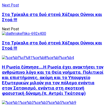
Next Post
Στα Τρίκαλα στα δυό στενά Χάζαροι Ούννοι και
Στοά !!!
Next Post
Στα Τρίκαλα στα δυό στενά Χάζαροι Ούννοι και
Στοά !!!
Η Ρωσία ξύπνησε….Η Ρωσία έχει ανακτήσει τον
ανθρώπινο λόγο και τα Θεία νοήματα. Πολιτικοί
και επιστήμονες, ακόμη και το Υπουργείο
Εξωτερικών μιλούν για τον πόλεμο ενάντια
στον Σατανισμό, ενάντια στη σκοτεινή
φασιστική δύναμη.(π. Αντρέι Τκάτσεφ)