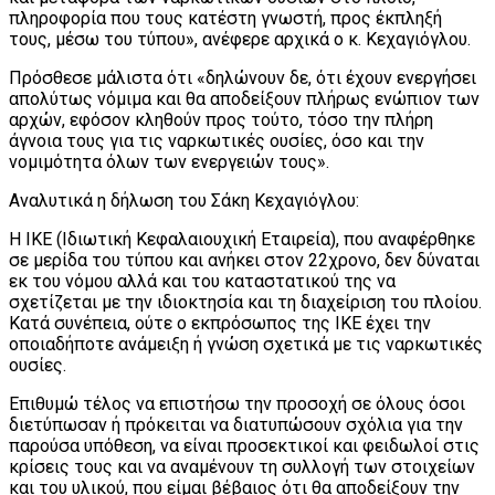
πληροφορία που τους κατέστη γνωστή, προς έκπληξή
τους, μέσω του τύπου», ανέφερε αρχικά ο κ. Κεχαγιόγλου.
Πρόσθεσε μάλιστα ότι «δηλώνουν δε, ότι έχουν ενεργήσει
απολύτως νόμιμα και θα αποδείξουν πλήρως ενώπιον των
αρχών, εφόσον κληθούν προς τούτο, τόσο την πλήρη
άγνοια τους για τις ναρκωτικές ουσίες, όσο και την
νομιμότητα όλων των ενεργειών τους».
Αναλυτικά η δήλωση του Σάκη Κεχαγιόγλου:
Η ΙΚΕ (Ιδιωτική Κεφαλαιουχική Εταιρεία), που αναφέρθηκε
σε μερίδα του τύπου και ανήκει στον 22χρονο, δεν δύναται
εκ του νόμου αλλά και του καταστατικού της να
σχετίζεται με την ιδιοκτησία και τη διαχείριση του πλοίου.
Κατά συνέπεια, ούτε ο εκπρόσωπος της ΙΚΕ έχει την
οποιαδήποτε ανάμειξη ή γνώση σχετικά με τις ναρκωτικές
ουσίες.
Επιθυμώ τέλος να επιστήσω την προσοχή σε όλους όσοι
διετύπωσαν ή πρόκειται να διατυπώσουν σχόλια για την
παρούσα υπόθεση, να είναι προσεκτικοί και φειδωλοί στις
κρίσεις τους και να αναμένουν τη συλλογή των στοιχείων
και του υλικού, που είμαι βέβαιος ότι θα αποδείξουν την