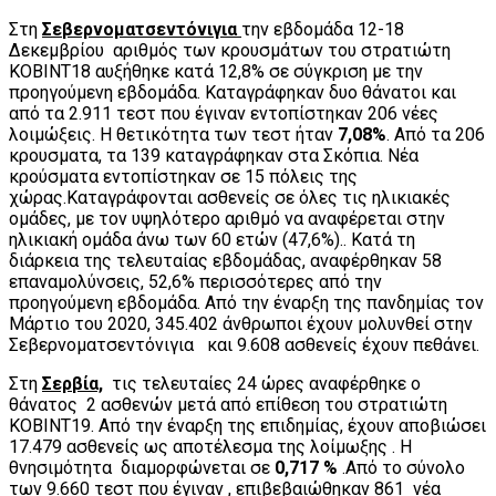
Στη
Σεβερνοματσεντόνιγια
την εβδομάδα 12-18
Δεκεμβρίου αριθμός των κρουσμάτων του στρατιώτη
ΚΟΒΙΝΤ18 αυξήθηκε κατά 12,8% σε σύγκριση με την
προηγούμενη εβδομάδα. Καταγράφηκαν δυο θάνατοι και
από τα 2.911 τεστ που έγιναν εντοπίστηκαν 206 νέες
λοιμώξεις. Η θετικότητα των τεστ ήταν
7,08%
. Από τα 206
κρουσματα, τα 139 καταγράφηκαν στα Σκόπια. Νέα
κρούσματα εντοπίστηκαν σε 15 πόλεις της
χώρας.Καταγράφονται ασθενείς σε όλες τις ηλικιακές
ομάδες, με τον υψηλότερο αριθμό να αναφέρεται στην
ηλικιακή ομάδα άνω των 60 ετών (47,6%).. Κατά τη
διάρκεια της τελευταίας εβδομάδας, αναφέρθηκαν 58
επαναμολύνσεις, 52,6% περισσότερες από την
προηγούμενη εβδομάδα. Από την έναρξη της πανδημίας τον
Μάρτιο του 2020, 345.402 άνθρωποι έχουν μολυνθεί στην
Σεβερνοματσεντόνιγια και 9.608 ασθενείς έχουν πεθάνει.
Στη
Σερβία,
τις τελευταίες 24 ώρες αναφέρθηκε o
θάνατος 2 ασθενών μετά από επίθεση του στρατιώτη
ΚΟΒΙΝΤ19. ‎Από την έναρξη της επιδημίας, έχουν αποβιώσει
17.479 ασθενείς ως αποτέλεσμα της λοίμωξης . ‎Η
θνησιμότητα διαμορφώνεται σε
0,717 %
.Από το σύνολο
των 9.660 τεστ που έγιναν , επιβεβαιώθηκαν 861 νέα