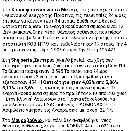
Στο
Κοσσυφοπέδιο και το Μετόχι
, στις περιοχές υπό τον
υγειονομικό έλεγχο της Πρίστινα, τις τελευταίες 24 ώρες
ζήτησαν να κάνουν τεστ 34 άτομα .Βρέθηκαν 2 θετικά .
Θετικότητα
5,88
%. Τα ενεργά κρούσματα σήμερα είναι 12
.Δεν ανακοινώθηκε νέος θάνατος ασθενούς, που πέραν
πάσης αμφιβολίας θα ήταν αποτέλεσμα λοίμωξης από τον
η
στρατιώτη ΚΟΒΙΝΤ19 και εμβολιάστηκαν 17 άτομα. Την 4
δόση έκαναν ως τώρα 1.903 άτομα. Την Τρίτη 105.421.
Στη
Shqipëria
,
Σκιπερία
, (aka Αλβανία), και χθες δεν
καταγράφηκε απώλεια ζωής από τον στρατιώτη Covid19 .
Τα θύματα παρέμειναν 3.595 Το τελευταίο 24ωρο
εντοπίστηκαν 22 νέα κρούσματα. Προσήλθαν για να
εξεταστούν 454. Η
Θετικότητα ήταν 4,85%
από
5,86%
,
5,17%
και
3,6%
τις αμέσως προηγούμενες ημέρες
.
Τα
ενεργά κρούσματα σήμερα το πρωί ήταν 210 από 202 χθες.
. Στην Κλινική Λοιμωδών στα Τίρανα εξακολουθεί να
νοσηλεύεται μόνον ΕΝΑΣ ασθενής. ΟΛΟΜΟΝΑΧΟΣ. Oι
Λοιμώξεις νίκησαν τις Αναρρώσεις με σκορ 22-14.
Στο
Μαυροβούνιο
, και πάλι δεν αναφέρθηκε νέος
θάνατος ασθενούς, λόγω του ΚΟΒΙΝΤ. Από τα 621 τεστ