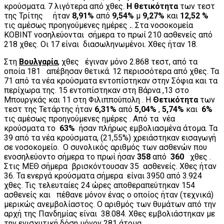
κρούσματα. 7 λιγότερα από χθες.
H θετικότητα
των τεστ
της Τρίτης ήταν
8,91%
από
9,54%
μ
9,27%
και
12,52 %
τις αμέσως προηγούμενες ημέρες
.
. Στα νοσοκομεία
ΚΟΒΙΝΤ νοσηλεύονται σήμερα το πρωί 210 ασθενείς από
218 χθες. Οι 17 είναι διασωληνωμένοι. Χθες ήταν 18.
Στη
Βουλγαρία
,
χθες έγιναν μόνο 2.868 τεστ, από τα
οποία 181 απέβησαν θετικά. 12 περισσότερα από χθες. Τα
71 από τα νέα κρούσματα εντοπίστηκαν στην Σόφια και τα
περίχωρα της. 15 εντοπίστηκαν στη Βάρνα ,13 στο
Μπουργκάς και 11 στη Φιλιππούπολη . Η
Θετικότητα
των
τεστ της Τετάρτης ήταν
6,31%
από
5,04%
,
5,74%
και
6%
τις αμέσως προηγούμενες ημέρες . Από τα νέα
κρούσματα το
63%
ήσαν πλήρως εμβολιασμένα άτομα. Τα
39 από τα νέα κρούσματα, (21,55%) χρειάστηκαν εισαγωγή
σε νοσοκομείο. Ο συνολικός αριθμός των ασθενών που
ενοσηλεύοντο σήμερα το πρωί ήσαν
358
από
360
χθες .
Στις ΜΕΘ σήμερα βρισκόντουσαν 35 ασθενείς. Χθες ήταν
36. Τα ενεργά κρούσματα σήμερα είναι 3950 από 3.924
χθες. Τις τελευταίες 24 ώρες αποθεραπεύτηκαν 154
ασθενείς και πέθανε μόνον ένας ο οποίος ήταν (τεχνικά)
μερικώς ανεμβολίαστος. Ο αριθμός των θυμάτων από την
αρχή της Πανδημίας είναι 38.084. Χθες εμβολιάστηκαν με
την ενισχυτική δόση μόνον 281 άτομα.