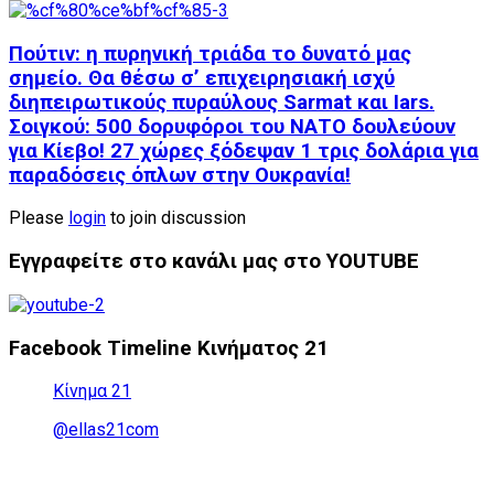
Πούτιν: η πυρηνική τριάδα το δυνατό μας
σημείο. Θα θέσω σ’ επιχειρησιακή ισχύ
διηπειρωτικούς πυραύλους Sarmat και Iars.
Σοιγκού: 500 δορυφόροι του ΝΑΤΟ δουλεύουν
για Κίεβο! 27 χώρες ξόδεψαν 1 τρις δολάρια για
παραδόσεις όπλων στην Ουκρανία!
Please
login
to join discussion
Εγγραφείτε στο κανάλι μας στο YOUTUBE
Facebook Timeline Κινήματος 21
Κίνημα 21
@ellas21com