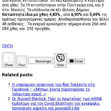
που έγιναν, εντοπίστηκαν 30 νέα κρούσματα. 4 λιγότερα
από χθες. Τα 19 εντοπίστηκαν στην Ποντγκόριτσα, και 3
στο Νίκσιτς. Τα υπόλοιπα σε έξι άλλους Δήμους .
Θετικότητα ίδια με χθες 4,83% ,
από
6,93%
και
5,69%
τις
αμέσως προηγούμενες ημέρες. Αποθεραπεύθηκαν και άλλοι
48 ασθενείς. Τα ενεργά κρούσματα σήμερα είναι 266 από
284 χθες και 292 προχθές.
ΠΗΓΗ
Messenger
Email
Share
Post
Viber
Related posts:
Η «περίεργη» ανάρτηση του Άκη Τσελέντη στο
Facebook – «Μήπως έχετε παρατηρήσει το
τελευταίο καιρό…»
Dr. Russell Blaylock: Πώς οι πρωτεΐνες των mRNA
εμβολίων για τον Covid βλάπτουν τον εγκέφαλο,
προκαλούν καρκίνο και μυοκαρδίτιδα