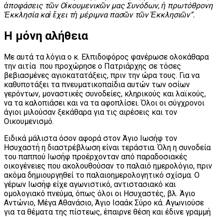
ἀποφάσεις τῶν Οἰκουμενικῶν μας Συνόδων, ἡ πρωτόθρονη
Ἐκκλησία καὶ ἔχει τὴ μέριμνα πασῶν τῶν Ἐκκλησιῶν”.
Η μόνη αλήθεια
Με αυτά τα λόγια ο κ. Ελπιδοφόρος φανέρωσε ολοκάθαρα
την αιτία που προχώρησε ο Πατριάρχης σε τόσες
βεβιασμένες αγιοκατατάξεις, πριν την ώρα τους. Για να
καθυποτάξει τα πνευματικοπαίδια αυτών των οσίων
γερόντων, μοναστικές συνοδείες, κληρικούς και λαϊκούς,
να τα καλοπιάσει και να τα αφοπλίσει. Όλοι οι σύγχρονοι
άγιοι μιλούσαν ξεκάθαρα για τις αιρέσεις και τον
Οικουμενισμό.
Ειδικά μάλιστα όσον αφορά στον Άγιο Ιωσήφ τον
Ησυχαστή η διαστρέβλωση είναι τεράστια. Όλη η συνοδεία
του παππού Ιωσήφ προέρχονταν από παραδοσιακές
οικογένειες που ακολουθούσαν το παλαιό ημερολόγιο, πριν
ακόμα δημιουργηθεί το παλαιοημερολογητικό σχίσμα. Ο
γέρων Ιωσήφ είχε αγωνιστικό, αντιστασιακό και
ομολογιακό πνεύμα, όπως όλοι οι Ησυχαστές, βλ. Άγιο
Αντώνιο, Μέγα Αθανάσιο, Άγιο Ισαάκ Σύρο κά. Αγωνιούσε
για τα θέματα της πίστεως, έπαιρνε θέση και έδινε γραμμή