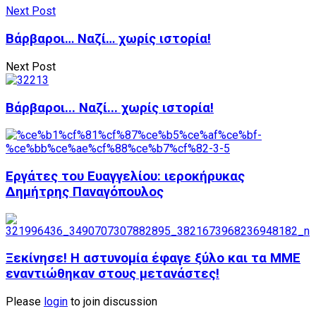
Next Post
Βάρβαροι… Ναζί… χωρίς ιστορία!
Next Post
Βάρβαροι... Ναζί... χωρίς ιστορία!
Εργάτες του Ευαγγελίου: ιεροκήρυκας
Δημήτρης Παναγόπουλος
Ξεκίνησε! Η αστυνομία έφαγε ξύλο και τα ΜΜΕ
εναντιώθηκαν στους μετανάστες!
Please
login
to join discussion