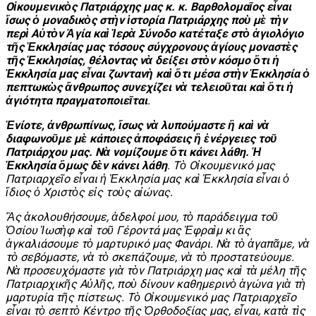
Οἰκουμενικὸς Πατριάρχης μας κ. κ. Βαρθολομαῖος εἶναι
ἴσως ὁ μοναδικὸς στὴν ἱστορία Πατριάρχης ποὺ μὲ τὴν
περὶ Αὐτὸν Ἁγία καὶ Ἱερὰ Σύνοδο κατέταξε στὸ ἁγιολόγιο
τῆς Ἐκκλησίας μας τόσους σύγχρονους ἁγίους μοναστὲς
τῆς Ἐκκλησίας, θέλοντας νὰ δείξει στὸν κόσμο ὅτι ἡ
Ἐκκλησία μας εἶναι ζωντανὴ καὶ ὅτι μέσα στὴν Ἐκκλησία ὁ
πεπτωκὼς ἄνθρωπος συνεχίζει νὰ τελειοῦται καὶ ὅτι ἡ
ἁγιότητα πραγματοποιεῖται
.
Ἐνίοτε, ἀνθρωπίνως, ἴσως νὰ λυπούμαστε ἢ καὶ νὰ
διαφωνοῦμε μὲ κάποιες ἀποφάσεις ἢ ἐνέργειες τοῦ
Πατριάρχου μας. Νὰ νομίζουμε ὅτι κάνει λάθη. Ἡ
Ἐκκλησία ὅμως δὲν κάνει λάθη
. Τὸ Οἰκουμενικό μας
Πατριαρχεῖο εἶναι ἡ Ἐκκλησία μας καὶ Ἐκκλησία εἶναι ὁ
ἴδιος ὁ Χριστὸς εἰς τοὺς αἰώνας.
Ἂς ἀκολουθήσουμε, ἀδελφοί μου, τὸ παράδειγμα τοῦ
Ὁσίου Ἰωσὴφ καὶ τοῦ Γέροντά μας Ἐφραὶμ κι ἂς
ἀγκαλιάσουμε τὸ μαρτυρικό μας Φανάρι. Νὰ τὸ ἀγαπᾶμε, νὰ
τὸ σεβόμαστε, νὰ τὸ σκεπάζουμε, νὰ τὸ προστατεύουμε.
Νὰ προσευχόμαστε γιὰ τὸν Πατριάρχη μας καὶ τὰ μέλη τῆς
Πατριαρχικῆς Αὐλῆς, ποὺ δίνουν καθημερινὸ ἁγώνα γιὰ τὴ
μαρτυρία τῆς πίστεως. Τὸ Οἰκουμενικό μας Πατριαρχεῖο
εἶναι τὸ σεπτὸ Κέντρο τῆς Ὀρθοδοξίας μας, εἶναι, κατὰ τὶς