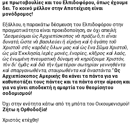
με πρωτοβουλίες και του Ελπιδοφόρου, όπως έχουμε
δει. Το κοινό μέλλον στην Αποτείχιση είναι
μονόδρομος!
Εξάλλου, η παρακάτω δέσμευση του Ελπιδοφόρου στην
πραγματικότητα είναι προειδοποίηση, αν όχι απειλή:
“Δεσμεύομαι ὡς Ἀρχιεπίσκοπος νὰ πράξω ὅ,τι εἶναι
δυνατό, ὥστε νὰ βασιλεύει ἡ εἰρήνη καὶ ἡ ἀγάπη τοῦ
Χριστοῦ στὶς καρδιὲς ὅλων μας καὶ ὡς ἕνα Σῶμα Χριστοῦ,
ὡς μία Ἐκκλησία, ἱερὲς μονές, ἐνορίες, κλῆρος καὶ λαός,
ὡς ἑνωμένη πνευματικὴ δύναμη νὰ κηρύξουμε Χριστόν,
τὸν δι᾽ ἡμᾶς καὶ διὰ τὴν ἡμετέραν σωτηρίαν γεννηθέντα
καὶ σπαργανωθέντα, σταυρωθέντα καὶ ἀναστάντα.”
Ως
Αρχιεπίσκοπος Αμερικής θα κάνει τα πάντα για να
καθυποτάξει τους πάντες και τα πάντα στην αίρεση και
για να γίνει αποδεκτή η αμαρτία του θεομίσητου
σοδομισμού!
Όχι στην ενότητα κάτω από τη μπότα του Οικουμενισμού!
Ζήτω η Ορθοδοξία!
Χριστός ετέχθη!