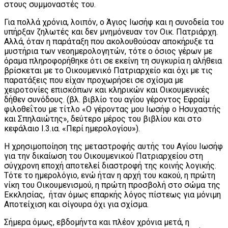
στους συμμοναστές του.
Για πολλά χρόνια, λοιπόν, ο Άγιος Ιωσήφ και η συνοδεία του
υπήρξαν ζηλωτές και δεν μνημόνευαν τον Οικ. Πατριάρχη.
Αλλά, όταν η παράταξη που ακολουθούσαν αποκήρυξε τα
μυστήρια των νεοημερολογητών, τότε ο όσιος γέρων με
όραμα πληροφορήθηκε ότι σε εκείνη τη συγκυρία η αλήθεια
βρίσκεται με το Οικουμενικό Πατριαρχείο και όχι με τις
παρατάξεις που είχαν προχωρήσει σε σχίσμα με
χειροτονίες επισκόπων και κληρικών και Οικουμενικές
δήθεν συνόδους. (βλ. βιβλίο του αγίου γέροντος Εφραίμ
φιλοθεΐτου με τίτλο «Ο γέροντας μου Ιωσήφ ο Ησυχαστής
και Σπηλαιώτης», δεύτερο μέρος του βιβλίου και στο
κεφάλαιο Ι.3.ια. «Περί ημερολογίου»).
Η χρησιμοποίηση της μεταστροφής αυτής του Αγίου Ιωσήφ
για την δικαίωση του Οικουμενικού Πατριαρχείου στη
σύγχρονη εποχή αποτελεί διαστροφή της κοινής λογικής.
Τότε το ημερολόγιο, ενώ ήταν η αρχή του κακού, η πρώτη
νίκη του Οικουμενισμού, η πρώτη προσβολή στο σώμα της
Εκκλησίας, ήταν όμως επαρκής λόγος πίστεως για μόνιμη
Αποτείχιση και σίγουρα όχι για σχίσμα.
Σήμερα όμως, εβδομήντα και πλέον χρόνια μετά, η