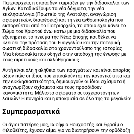
Πατριαρχείο, η οποία δεν ταιριάζει με την διδασκαλία των
Αγίων. Καταδικάζουμε τα νέα δόγματα, την νέα
εκκλησιολογία (Πρωτείο της Ανατολής, αναγνώριση
σχισματικών, διαιρέσεις) και τη νέα ανθρωπολογία που
εκπορεύεται από το Πατριαρχείο, το οποίο έχει κάνει το
Σώμα του Χριστού άνω κάτω με μια διδασκαλία που
εξυπηρετεί το πνεύμα της Νέας Εποχής και θέλει να
κλείσει την πρόταση του Ευαγγελίου και την πατερική
σωστική διδασκαλία στο χρονοντούλαπο της ιστορίας.
Μια διδασκαλία που οδηγεί στην αποδοχή της ένωσης με
τους αιρετικούς και αλλόθρησκους.
Αυτή είναι όλη η αλήθεια των πραγμάτων και είναι απορίας
άξιον πώς οι ίδιοι, που επικαλούνται την κανονικότητα και
την εκκλησιαστικότητα, δημιουργούν οι ίδιοι σχίσματα ή
αναγνωρίζουν σχίσματα και τους προσδίδουν
κανονικότητα. Μάλιστα σχίσματα αυτοχειροτόνητων
λαϊκών! Η πονηρία και η υποκρισία σε όλο της το μεγαλείο!
Συμπερασματικά
Οι άγιοι πατέρες μας, Ιωσήφ ο Ησυχαστής και Εφραίμ ο
Φιλοθεΐτης, έχυσαν αίμα, για να διατηρήσουν την ορθόδοξη