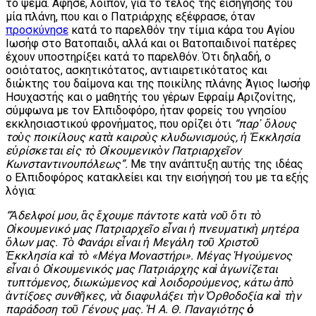
το ψέμα. Άφησε, λοιπόν, για το τέλος της εισήγησής του
μία πλάνη, που και ο Πατριάρχης εξέφρασε, όταν
προσκύνησε
κατά το παρελθόν την τίμια κάρα του Αγίου
Ιωσήφ στο Βατοπαιδι, αλλά και οι Βατοπαιδινοί πατέρες
έχουν υποστηρίξει κατά το παρελθόν. Ότι δηλαδή, ο
οσιότατος, ασκητικότατος, αντιαιρετικότατος και
διώκτης του δαίμονα και της ποικίλης πλάνης Άγιος Ιωσήφ
Ησυχαστής και ο μαθητής του γέρων Εφραίμ Αριζονίτης,
σύμφωνα με τον Ελπιδοφόρο, ήταν φορείς του γνησίου
εκκλησιαστικού φρονήματος, που ορίζει ότι
“παρ᾽ ὅλους
τοὺς ποικίλους κατὰ καιροὺς κλυδωνισμούς, ἡ Ἐκκλησία
εὑρίσκεται εἰς τὸ Οἰκουμενικὸν Πατριαρχεῖον
Κωνσταντινουπόλεως”.
Με την ανάπτυξη αυτής της ιδέας
ο Ελπιδοφόρος κατακλείει και την εισήγησή του με τα εξής
λόγια:
“Ἀδελφοί μου, ἂς ἔχουμε πάντοτε κατὰ νοῦ ὅτι τὸ
Οἰκουμενικό μας Πατριαρχεῖο εἶναι ἡ πνευματικὴ μητέρα
ὅλων μας. Τὸ Φανάρι εἶναι ἡ Μεγάλη τοῦ Χριστοῦ
Ἐκκλησία καὶ τὸ «Μέγα Μοναστήρι». Μέγας Ἡγούμενος
εἶναι ὁ Οἰκουμενικός μας Πατριάρχης καὶ ἁγωνίζεται
τυπτόμενος, διωκώμενος καὶ λοιδορούμενος, κάτω ἀπὸ
ἀντίξοες συνθῆκες, νὰ διαφυλάξει τὴν Ὀρθοδοξία καὶ τὴν
παράδοση τοῦ Γένους μας. Ἡ Α. Θ. Παναγιότης
ὁ