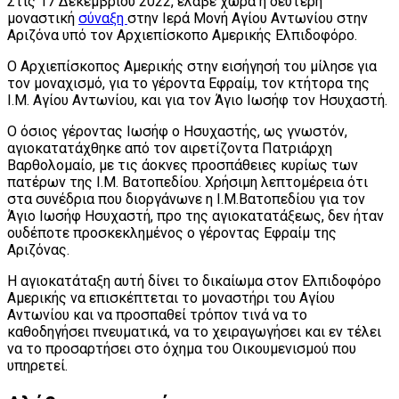
Στις 17 Δεκεμβρίου 2022, έλαβε χώρα η δεύτερη
μοναστική
σύναξη
στην Ιερά Μονή Αγίου Αντωνίου στην
Αριζόνα υπό τον Αρχιεπίσκοπο Αμερικής Ελπιδοφόρο.
Ο Αρχιεπίσκοπος Αμερικής στην εισήγησή του μίλησε για
τον μοναχισμό, για το γέροντα Εφραίμ, τον κτήτορα της
Ι.Μ. Αγίου Αντωνίου, και για τον Άγιο Ιωσήφ τον Ησυχαστή.
Ο όσιος γέροντας Ιωσήφ ο Ησυχαστής, ως γνωστόν,
αγιοκατατάχθηκε από τον αιρετίζοντα Πατριάρχη
Βαρθολομαίο, με τις άοκνες προσπάθειες κυρίως των
πατέρων της Ι.Μ. Βατοπεδίου. Χρήσιμη λεπτομέρεια ότι
στα συνέδρια που διοργάνωνε η Ι.Μ.Βατοπεδίου για τον
Άγιο Ιωσήφ Ησυχαστή, προ της αγιοκατατάξεως, δεν ήταν
ουδέποτε προσκεκλημένος ο γέροντας Εφραίμ της
Αριζόνας.
Η αγιοκατάταξη αυτή δίνει το δικαίωμα στον Ελπιδοφόρο
Αμερικής να επισκέπτεται το μοναστήρι του Αγίου
Αντωνίου και να προσπαθεί τρόπον τινά να το
καθοδηγήσει πνευματικά, να το χειραγωγήσει και εν τέλει
να το προσαρτήσει στο όχημα του Οικουμενισμού που
υπηρετεί.