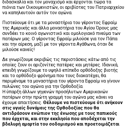
διδασκαλία και τον μοναχισμό και έρχονται τώρα τα
πιόνια των Οικουμενιστών, οι αριβίστες του Πατριαρχείου
να καπηλευτούν αυτόν τον αγώνα.
Πιστεύουμε ότι με τα μοναστήρια του γέροντος Εφραίμ
της Αμερικής και άλλα μοναστήρια του Αγίου Όρους μας
συνδέει το κοινό αγωνιστικό και ομολογιακό πνεύμα των
πατέρων μας. Ο γέροντας Εφραίμ μιλούσε για τον Πάπα
και την αίρεση, μαζί με τον γέροντα Αγάθωνα, όταν δε
μιλούσε κανείς!
Δε γνωρίζουμε ακριβώς τις περιστάσεις κάτω από τις
οποίες ζουν οι αριζονίτες πατέρες και μητέρες. Ιδανικά,
επειδή γνωρίζουμε το υψηλό επίπεδο ορθόδοξης βιοτής
και το ορθόδοξο φρόνημα που τους διακατέχει, θα
περιμέναμε τα μοναστήρια του γέροντα Εφραίμ να γίνουν
πυλώνες του αγώνα για την Ορθοδοξία.
Η ύπαρξη άλλων γηγενών προσήλυτων Αμερικανών
πατέρων στην πρώτη γραμμή του αγώνα μας κάνει να
έχουμε απαιτήσεις.
Θέλουμε να πιστεύουμε ότι ανήκουν
στις υγιείς δυνάμεις της Ορθοδοξίας που θα
αντιδράσουν ενώπιον της ένωσης με τους παπικούς
που έρχεται, και στην εκκλησία που αποδέχεται την
βδελυρή αμαρτία του σοδομισμού και προετοιμάζεται