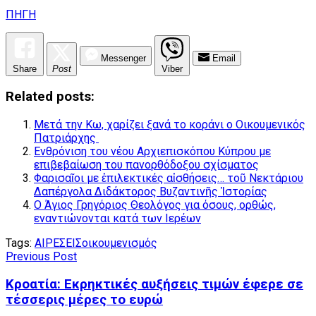
ΠΗΓΗ
Messenger
Email
Share
Post
Viber
Related posts:
Μετά την Κω, χαρίζει ξανά το κοράνι ο Οικουμενικός
Πατριάρχης
Ενθρόνιση του νέου Αρχιεπισκόπου Κύπρου με
επιβεβαίωση του πανορθόδοξου σχίσματος
Φαρισαῖοι με ἐπιλεκτικές αἰσθήσεις… τοῦ Νεκτάριου
Δαπέργολα Διδάκτορος Βυζαντινῆς Ἱστορίας
Ο Άγιος Γρηγόριος Θεολόγος για όσους, ορθώς,
εναντιώνονται κατά των Ιερέων
Tags:
ΑΙΡΕΣΕΙΣ
οικουμενισμός
Previous Post
Κροατία: Εκρηκτικές αυξήσεις τιμών έφερε σε
τέσσερις μέρες το ευρώ