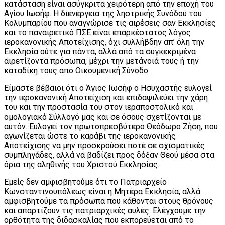
κατάσταση είναι ασύγκριτα χειρότερη από την εποχή του
Αγίου Ιωσήφ. Η διενέργεια της ληστρικής Συνόδου του
Κολυμπαρίου που αναγνώρισε τις αιρέσεις σαν Εκκλησίες
και το παναιρετικό ΠΣΕ είναι επαρκέστατος λόγος
ιεροκανονικής Αποτείχισης, όχι συλλήβδην απ’ όλη την
Εκκλησία ούτε για πάντα, αλλά από τα συγκεκριμένα
αιρετίζοντα πρόσωπα, μέχρι την μετάνοιά τους ή την
καταδίκη τους από Οικουμενική Σύνοδο.
Είμαστε βέβαιοι ότι ο Άγιος Ιωσήφ ο Ησυχαστής ευλογεί
την ιεροκανονική Αποτείχιση και επιδαψιλεύει την χάρη
του και την προστασία του στον ιεραποστολικό και
ομολογιακό Σύλλογό μας και σε όσους σχετίζονται με
αυτόν. Ευλογεί τον πρωτοπρεσβύτερο Θεόδωρο Ζήση, που
αγωνίζεται ώστε το καράβι της ιεροκανονικής
Αποτείχισης να μην προσκρούσει ποτέ σε σχισματικές
συμπληγάδες, αλλά να βαδίζει προς δόξαν Θεού μέσα στα
όρια της αληθινής του Χριστού Εκκλησίας.
Εμείς δεν αμφισβητούμε ότι το Πατριαρχείο
Κωνσταντινουπόλεως είναι η Μητέρα Εκκλησία, αλλά
αμφισβητούμε τα πρόσωπα που κάθονται στους θρόνους
και απαρτίζουν τις πατριαρχικές αυλές. Ελέγχουμε την
ορθότητα της διδασκαλίας που εκπορεύεται από το