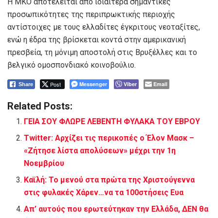
Η ΜΚΟ αποτελείται από ιδιαίτερα σημαντικές
προσωπικότητες της περιπρωκτικής περιοχής
αντίστοιχες με τους ελλαδίτες έγκριτους νεοταξίτες,
ενώ η έδρα της βρίσκεται κοντά στην αμερικανική
πρεσβεία, τη μόνιμη αποστολή στις Βρυξέλλες και το
βελγικό ομοσπονδιακό κοινοβούλιο.
Post
Messenger
Viber
Email
Share
Related Posts:
ΓΕΙΑ ΣΟΥ ΦΛΩΡΕ ΛΕΒΕΝΤΗ ΦΥΛΑΚΑ ΤΟΥ ΕΒΡΟΥ
Twitter: Αρχίζει τις περικοπές ο Έλον Μασκ –
«Ζήτησε λίστα απολύσεων» μέχρι την 1η
Νοεμβρίου
Καϊλή: Το μενού στα πρώτα της Χριστούγεννα
στις φυλακές Χάρεν…να τα 100στήσεις Ευα
Απ’ αυτούς που ερωτεύτηκαν την Ελλάδα, ΔΕΝ θα