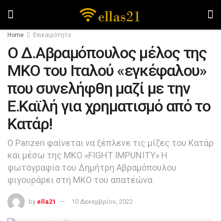
Home
Επικαιρότητα
Ο Δ.Αβραμόπουλος μέλος της
ΜΚΟ του Ιταλού «εγκέφαλου»
που συνελήφθη μαζί με την
Ε.Καϊλή για χρηματισμό από το
Κατάρ!
Ο Panzeri φαίνεται να ξέπλενε τις μίζες του Κατάρ
και μέσω της ΜΚΟ «FIGHT IMPUNITY» Η
φωτογραφία του Δημήτρη Αβραμόπουλου
φιγουράρει στη ΜΚΟ του απατεώνα
by
ella21
10 Δεκεμβρίου, 2022