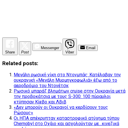
Messenger
Email
Share
Post
Viber
Related posts:
Μεγάλη ρωσική νίκη στο Ντονμπάς: Κατέλαβαν την
ουκρανική «Μεγάλη Μυρμηγκοφωλιά» έξω από το
αεροδρόμιο του Ντονέτσκ
Ρωσικό μπαράζ βλημάτων cruise στην Ουκρανία μετά
την προβοκάτσια με τους S-300: 100 πύραυλοι
κτύπησαν Κίεβο και Λβιβ
«Δεν μπορούν οι Ουκρανοί να κερδίσουν τους
Ρώσους»
Οι ΗΠΑ απέκρυπταν καταστροφικό ατύχημα τύπου
Chernobyl στο Οχάιο και ασχολούνταν με…κινεζικά