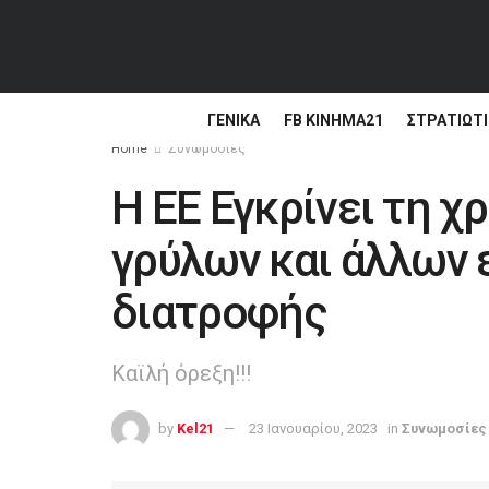
ΓΕΝΙΚΆ
FB ΚΙΝΗΜΑ21
ΣΤΡΑΤΙΩΤΙ
Home
Συνωμοσίες
Η ΕΕ Εγκρίνει τη 
γρύλων και άλλων 
διατροφής
Καϊλή όρεξη!!!
by
Kel21
23 Ιανουαρίου, 2023
in
Συνωμοσίες