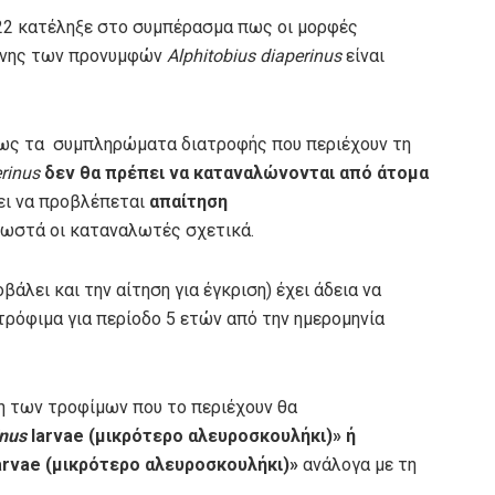
022 κατέληξε στο συμπέρασμα πως οι μορφές
όνης των προνυμφών
Alphitobius diaperinus
είναι
πως τα συμπληρώματα διατροφής που περιέχουν τη
rinus
δεν θα πρέπει να καταναλώνονται από άτομα
πει να προβλέπεται
απαίτηση
σωστά οι καταναλωτές σχετικά.
βάλει και την αίτηση για έγκριση) έχει άδεια να
τρόφιμα για περίοδο 5 ετών από την ημερομηνία
η των τροφίμων που το περιέχουν θα
inus
larvae (μικρότερο αλευροσκουλήκι)» ή
arvae (μικρότερο αλευροσκουλήκι)»
ανάλογα με τη