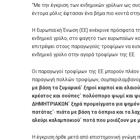
“Mε την έγκριση των ενδημικών γρύλων ως συ
έντομα μόλις έφτασαν ένα βήμα πιο κοντά στη
Η Ευρωπαϊκή Ένωση (ΕΕ) ενέκρινε πρόσφατα τη
ενδημικό γρύλο, στο φαγητό των ευρωπαίων κ
επιτρέψει στους παραγωγούς τροφίμων να εισ
ενδημικό γρύλο στην αγορά τροφίμων της ΕΕ.
Οι παραγωγοί τροφίμων της ΕΕ μπορούν πλέον 
παραγωγή πολλών τροφίμων, συμπεριλαμβαν
με βάση τα ζυμαρικά` ξηροί καρποί και ελαι
κρέατος και σούπες` πολύσπορο ψωμί και ψω
ΔΗΜΗΤΡΙΑΚΩΝ` ξηρά προμείγματα για ψημένα
πατάτας`· πιάτα με βάση τα όσπρια και τα λα
αλεύρι καλαμποκιού` ποτά που μοιάζουν με μ
Η έγκριση ήρθε μετά από επιστημονική γνώμη 