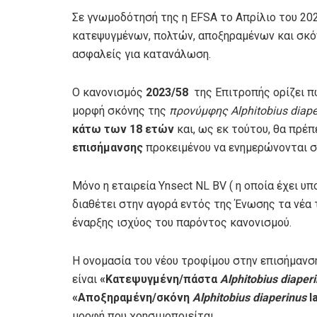
Σε γνωμοδότησή της η EFSA το Απρίλιο του 2
κατεψυγμένων, πολτών, αποξηραμένων και σκ
ασφαλείς για κατανάλωση.
Ο κανονισμός
2023/58
της Επιτροπής ορίζει 
μορφή σκόνης της
προνύμφης Alphitobius diape
κάτω των 18 ετών
και, ως εκ τούτου, θα πρέ
επισήμανσης
προκειμένου να ενημερώνονται 
Μόνο η εταιρεία Ynsect NL BV ( η οποία έχει υπο
διαθέτει στην αγορά εντός της Ένωσης τα νέα 
έναρξης ισχύος του παρόντος κανονισμού.
Η ονομασία του νέου τροφίμου στην επισήμανσ
είναι
«Κατεψυγμένη/πάστα
Alphitobius diaper
«Αποξηραμένη/σκόνη
Alphitobius diaperinus
l
μορφή που χρησιμοποιείται.