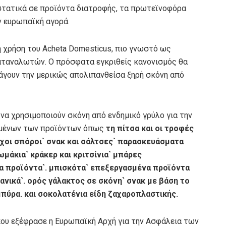
στατικά σε προϊόντα διατροφής, τα πρωτεϊνοφόρα
ν ευρωπαϊκή αγορά.
 χρήση του Acheta Domesticus, πιο γνωστό ως
αταναλωτών. Ο πρόσφατα εγκριθείς κανονισμός θα
άγουν την μερικώς απολιπανθείσα ξηρή σκόνη από
να χρησιμοποιούν σκόνη από ενδημικό γρύλο για την
ομένων των προϊόντων όπως
τη
πίτσα και οι τροφές
ούχοι σπόροι` σνακ και σάλτσες` παρασκευάσματα
μάκια` κράκερ και κριτσίνια` μπάρες
 προϊόντα`. μπισκότα` επεξεργασμένα προϊόντα
χανικά`. ορός γάλακτος σε σκόνη` σνακ με βάση το
πύρα. και σοκολατένια είδη ζαχαροπλαστικής.
που εξέφρασε η Ευρωπαϊκή Αρχή για την Ασφάλεια των