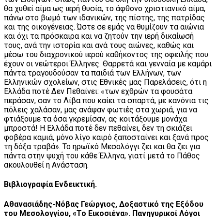
θα χυθεί αίμα ως ιερή θυσία, το άφθονο χριστιανικό αίμα,
πάνω στο βωμό των ιδανικών, της πίστης, της πατρίδας
και της οικογένειας. Ώστε σε εμάς να θυμίζουν τα αιώνια
και όχι τα πρόσκαιρα και να ζητούν την ιερή δικαίωσή
τους, ανά την ιστορία και ανά τους αιώνες, καθώς και
μέσω του διαχρονικού ιερού καθήκοντος της οφειλής που
έχουν οι νεώτεροι Έλληνες. Θαρρετά και γενναία με καμάρι
πάντα τραγουδούσαν τα παιδιά των Ελλήνων, των
Ελληνικών σχολείων, στις Εθνικές μας Παρελάσεις, ότι η
Ελλάδα ποτέ Δεν Πεθαίνει: «των εχθρών τα φουσάτα
περάσαν, σαν το Λίβα που καίει τα σπαρτά, με κανόνια τις
πόλεις χαλάσαν, μας ανάψαν φωτιές στα χωριά, για να
φτιάξουμε τα όσα γκρεμίσαν, ας κοιτάξουμε μονάχα
μπροστά! Η Ελλάδα ποτέ δεν πεθαίνει, δεν τη σκιάζει
φοβέρα καμιά, μόνο λίγο καιρό ξαποσταίνει και ξανά προς
τη δόξα τραβά». Το ηρωϊκό Μεσολόγγι ζει και θα ζει για
πάντα στην ψυχή του κάθε Έλληνα, γιατί μετά το Πάθος
ακουλουθεί η Ανάσταση.
Βιβλιογραφία Ενδεικτική.
Aθανασιάδης-Νόβας Γεώργιος, Δοξαστικό της Εξόδου
του Μεσολογγίου, «Το Εικοσιένα». Πανηγυρικοί Λόγοι