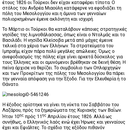
έτους 1826 οι Τούρκοι δεν είχαν καταφέρει τίποτα. Ο
στόλος του Ανδρέα Μιαούλη κατάφερνε να εφοδιάζει τη
πόλη του Μεσολογγίου και η άμυνα των γενναίων
πολιορκημένων έμενε ακλόνητη και ισχυρή.
Το Μάρτιο οι Τούρκοι θα καταλάβουν κάποιες στρατηγικές
νησίδες της λιμνοθάλασσας, όπως είναι ο Ντολμάς και το
Βασιλάδι. Η νησίδα Κλείσοβα μετά από μάχες έμεινε
τελικά στα χέρια των Ελλήνων. Τα στρατεύματα του
Ιμπραήμ, είχαν πάρα πολύ μεγάλες απώλειες. Όμως ο
ανεφοδιασμός της πόλης είχε γίνει αρκετά δύσκολος για
τους Έλληνες και οι αμυνόμενοι βρέθηκαν σε δεινή θέση. Η
πείνα άρχισε να θερίζει. Το συμβούλιο των Οπλαρχηγών
και των Προκρίτων της πόλης του Μεσολογγίου θα πάρει
την γενναία απόφαση για την Έξοδο. Για την Ελευθερία ή το
Θάνατο.
Η έξοδος ορίστηκε να γίνει τη νύκτα του Σαββάτου του
Λαζάρου, πρός τα ξημερώματα της Κυριακής των Βαΐων.
ης
ης
Ήταν 10
πρός 11
Απριλίου έτους 1826. Αλλά ως
συνήθως, ο Ελληνικός λαός ενώ έχει Ήρωες και γενναίους
έχει και Εφιάλτες. Το σχέδιο της εξόδου πιθανόν