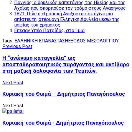
Γιαννιάς: ο θρυλικός καπετάνιος της Ηλείας και της
Αχαΐας που σκορπούσε τον τρόμο στους Αγαρηνούς
1821: Πώς η «Γραικική Ανεξαρτησία» έγινε μια
απίστευτη, ατέρμονη Ελληνική Δουλεία μέσω της
μαφίας του χρήματος
Έπεσαν Υπέρ Πατρίδος, στα ‘Ιμια
Tags:
ΕΛΛΗΝΙΚΗ ΕΠΑΝΑΣΤΑΣΗ
ΕΞΟΔΟΣ ΜΕΣΟΛΟΓΓΙΟΥ
Previous Post
Η “ανώνυμη καταγγελία” ως
αποσταθεροποιητικός παράγοντας και αντίβαρο
στη μαζική δολοφονία των Τεμπών.
Next Post
Κυριακή του Θωμά – Δημήτριος Παναγόπουλος
Next Post
Κυριακή του Θωμά - Δημήτριος Παναγόπουλος