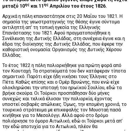
ης
ης
μεταξύ 10
και 11
Απριλίου του έτους 1826.
Αρχικά η πόλη επαναστάτησε στις 20 Μαΐου του 1821. Η
σημασία της γεωστρατηγικής της θέσης έγινε σύντομα
αντιληπτή απ’ τη τοπική ηγεσία της Ελληνικής
Επανάστασης του 1821. Αφού πραγματοποιήθηκε η
Συνέλευση της Δυτικής Ελλάδας, στη συνέχεια έγινε και η
έδρα της διοίκησης της Δυτικής Ελλάδας, που έφερε την
καθοριστική ονομασία: Οργανισμός της Δυτικής Χέρσου
Ελλάδας.
Το έτος 1822 η πόλη πολιορκήθηκε για πρώτη φορά από
τον Κιουταχή. Τα στρατεύματά του δεν κατάφεραν τίποτα
σημαντικό. Παρότι είχε ήδη νικήσει τους Έλληνες στο
Πέτα. Καθώς επίσης και ο Ομέρ Βρυώνης, που ενώ είχε
ολοκληρώσει την υποταγή του ηρωϊκού Σουλίου, εδώ τα
βρήκε σκούρα. Οι Τούρκοι προσπάθησαν δύο μήνες
συνεχώς και τελικά έλυσαν την πολιορκία, έχοντας
υποστεί σοβαρές απώλειες. Όμως, την επομένη χρονιά, το
τουρκικό στράτευμα με επικεφαλής τον Μουσταή πασά
κινήθηκε για το Μεσολόγγι. Αλλά αφού στο δρόμο
πολιόρκησε το όμορο Αιτωλικό, εδώ οι Τούρκοι μετά απ’
την εδώ αποτυχία για το Αιτωλικό, πλέον θα