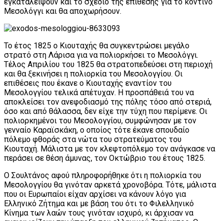
εγκαταλείψουν και το σχέδιο της επίθεσης για το κοντινό
Μεσολόγγι και θα αποχωρήσουν.
Το έτος 1825 ο Κιουταχής θα συγκεντρώσει μεγάλο
στρατό στη Λάρισα για να πολιορκήσει το Μεσολόγγι.
Τέλος Απριλίου του 1825 θα στρατοπεδεύσει στη περιοχή
και θα ξεκινήσει η πολιορκία του Μεσολογγίου. Οι
επιθέσεις που έκανε ο Κιουταχής εναντίον του
Μεσολογγίου τελικά απέτυχαν. Η προσπάθειά του να
αποκλείσει τον ανεφοδιασμό της πόλης τόσο από στεριά,
όσο και από θάλασσα, δεν είχε την τύχη που περίμενε. Οι
πολιορκημένοι του Μεσολογγίου, συμφώνησαν με τον
γενναίο Καραϊσκάκη, ο οποίος τότε έκανε σπουδαίο
πόλεμο φθοράς στα νώτα του στρατεύματος του
Κιουταχή. Μάλιστα με τον κλεφτοπόλεμο τον ανάγκασε να
περάσει σε θέση άμυνας, τον Οκτώβριο του έτους 1825.
Ο Σουλτάνος αφού πληροφορήθηκε ότι η πολιορκία του
Μεσολογγίου θα γινόταν αρκετά χρονοβόρα. Τότε, μάλιστα
που οι Ευρωπαίοι είχαν αρχίσει να κάνουν λόγο για
Ελληνικό Ζήτημα και με βάση του ότι το Φιλελληνικό
Κίνημα των λαών τους γινόταν ισχυρό, κι άρχισαν να