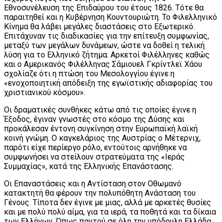
Εθνοσυνέλευση της Επιδαύρου του έτους 1826. Τότε θα
παραιτηθεί και η Κυβέρνηση Κουντουριώτη. Το Φιλελληνικό
Κίνημα θα λάβει μεγάλες διαστάσεις στο Εξωτερικό.
Επιτάχυναν τις διαδικασίες για την επίτευξη συμφωνίας,
μεταξύ των μεγάλων δυνάμεων, ώστε να δοθεί η τελική
λύση για το Ελληνικό ζήτημα. Αρκετοί Φιλέλληνες καθώς
και ο Αμερικανός Φιλέλληνας Σάμιουελ Γκρίντλεϊ Χάου
σχολίαζε ότι η πτώση του Μεσολογγίου έγινε η
«ενοχοποιητική απόδειξη της εγωϊστικής αδιαφορίας του
χριστιανικού κόσμου».
Οι δραματικές συνθήκες κάτω από τις οποίες έγινε η
Έξοδος, έγιναν γνωστές στο κόσμο της Δύσης και
προκάλεσαν έντονη συγκίνηση στην Ευρωπαϊκή λαϊκή
κοινή γνώμη. Ο καγκελάριος της Αυστρίας ο Μέτερνιχ,
παρότι είχε περίεργο ρόλο, εντούτοις αρνήθηκε να
συμφωνήσει να στείλουν στρατεύματα της «Ιεράς
Συμμαχίας», κατά της Ελληνικής Επανάστασης.
Οι Επαναστάσεις και η Αντίσταση στον Οθωμανό
κατακτητή θα φέρουν την πολυπόθητη Ανάσταση του
Γένους. Τίποτα δεν έγινε με μιας, αλλά με αρκετές θυσίες
και με πολύ πολύ αίμα, για τα ιερά, τα ποθητά και τα δίκαια
των Ελλήνων. Όπως παντού σε όλη την υπόδουλη Ελλάδα,