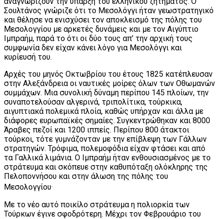
αναγνωρίζουν την ύπαρξη του ελληνικού ζητήματος. Ο
Σουλτάνος γνώριζε ότι το Μεσολόγγι ήταν γεωστρατηγικό
και θέλησε να ενισχύσει τον αποκλεισμό της πόλης του
Μεσολογγίου με αρκετές δυνάμεις και με τον Αιγύπτιο
Ιμπραήμ, παρά το ότι οι δύο τους απ’ την αρχική τους
συμφωνία δεν είχαν κάνει λόγο για Μεσολόγγι και
κυρίευσή του.
Αρχές του μηνός Οκτωβρίου του έτους 1825 κατέπλευσαν
στην Αλεξάνδρεια οι ναυτικές μοίρες όλων των Οθωμανών
συμμάχων. Μια συνολική δύναμη περίπου 145 πλοίων, την
συναποτελούσαν αλγερινά, τριπολίτικα, τούρκικα,
αιγυπτιακά πολεμικά πλοία, καθώς υπήρχαν και άλλα με
διάφορες ευρωπαϊκές σημαίες. Συγκεντρώθηκαν και 8000
Άραβες πεζοί και 1200 ιππείς. Περίπου 800 άτακτοι
τούρκοι, τότε γυμνάζονταν με την επίβλεψη των Γάλλων
στρατηγών. Τρόφιμα, πολεμοφόδια είχαν φτάσει και από
τα Γαλλικά λιμάνια. Ο Ιμπραήμ ήταν ενθουσιασμένος με το
στράτευμα και σκόπευε στην καθυπόταξη ολόκληρης της
Πελοποννήσου και στην άλωση της πόλης του
.
Μεσολογγίου
Με το νέο αυτό ποικίλο στράτευμα η πολιορκία των
Τούρκων έγινε σφοδρότερη. Μέχρι τον Φεβρουάριο του