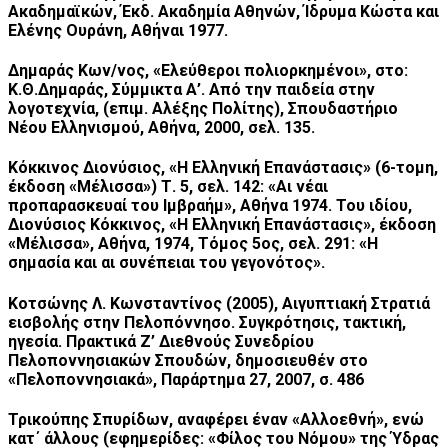
Ακαδημαϊκών, Έκδ. Ακαδημία Αθηνών, Ίδρυμα Κώστα και
Ελένης Ουράνη, Αθήναι 1977.
Δημαράς Κων/νος, «Ελεύθεροι πολιορκημένοι», στο:
Κ.Θ.Δημαράς, Σύμμικτα Α’. Από την παιδεία στην
λογοτεχνία, (επιμ. Αλέξης Πολίτης), Σπουδαστήριο
Νέου Ελληνισμού, Αθήνα, 2000, σελ. 135.
Κόκκινος Διονύσιος, «Η Ελληνική Επανάστασις» (6-τομη,
έκδοση «Μέλισσα») Τ. 5, σελ. 142: «Αι νέαι
προπαρασκευαί του Ιμβραήμ», Αθήνα 1974. Του ιδίου,
Διονύσιος Κόκκινος, «Η Ελληνική Επανάστασις», έκδοση
«Μέλισσα», Αθήνα, 1974, Τόμος 5ος, σελ. 291: «Η
σημασία και αι συνέπειαι του γεγονότος».
Κοτσώνης Λ. Κωνσταντίνος (2005), Αιγυπτιακή Στρατιά
εισβολής στην Πελοπόννησο. Συγκρότησις, τακτική,
ηγεσία. Πρακτικά Ζ’ Διεθνούς Συνεδρίου
Πελοποννησιακών Σπουδών, δημοσιευθέν στο
«Πελοποννησιακά», Παράρτημα 27, 2007, σ. 486
Τρικούπης Σπυρίδων, αναφέρει έναν «Αλλοεθνή», ενώ
κατ΄ άλλους (εφημερίδες: «Φίλος του Νόμου» της Ύδρας