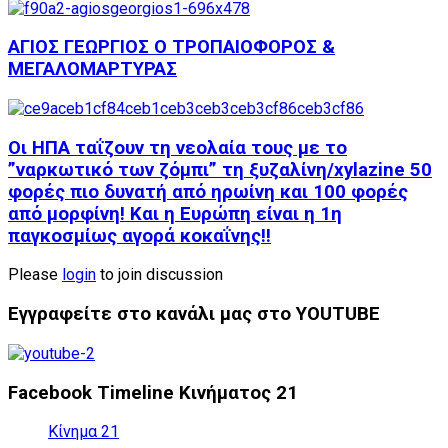
ΑΓΙΟΣ ΓΕΩΡΓΙΟΣ Ο ΤΡΟΠΑΙΟΦΟΡΟΣ &
ΜΕΓΑΛΟΜΑΡΤΥΡΑΣ
Oι ΗΠΑ ταΐζουν τη νεολαία τους με το
”ναρκωτικό των ζόμπι” τη ξυζαλίνη/xylazine 50
φορές πιο δυνατή από ηρωίνη και 100 φορές
από μορφίνη! Και η Ευρώπη είναι η 1η
παγκοσμίως αγορά κοκαΐνης!!
Please
login
to join discussion
Εγγραφείτε στο κανάλι μας στο YOUTUBE
Facebook Timeline Κινήματος 21
Κίνημα 21