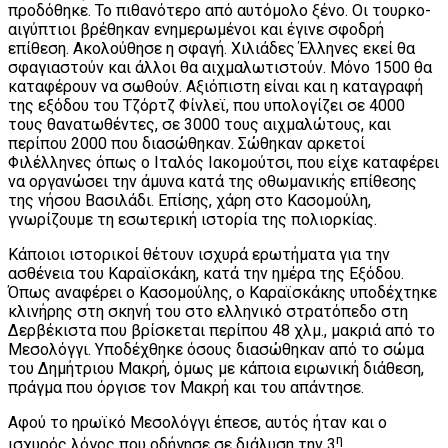
προδόθηκε. Το πιθανότερο από αυτόμολο ξένο. Οι τουρκο-
αιγύπτιοι βρέθηκαν ενημερωμένοι και έγινε σφοδρή
επίθεση. Ακολούθησε η σφαγή. Χιλιάδες Έλληνες εκεί θα
σφαγιαστούν και άλλοι θα αιχμαλωτιστούν. Μόνο 1500 θα
καταφέρουν να σωθούν. Αξιόπιστη είναι και η καταγραφή
της εξόδου του Τζόρτζ Φίνλεϊ, που υπολογίζει σε 4000
τους θανατωθέντες, σε 3000 τους αιχμαλώτους, και
περίπου 2000 που διασώθηκαν. Σώθηκαν αρκετοί
Φιλέλληνες όπως ο Ιταλός Ιακομούτσι, που είχε καταφέρει
να οργανώσει την άμυνα κατά της οθωμανικής επίθεσης
της νήσου Βασιλάδι. Επίσης, χάρη στο Κασομούλη,
γνωρίζουμε τη εσωτερική ιστορία της πολιορκίας.
Κάποιοι ιστορικοί θέτουν ισχυρά ερωτήματα για την
ασθένεια του Καραϊσκάκη, κατά την ημέρα της Εξόδου.
Όπως αναφέρει ο Κασομούλης, ο Καραϊσκάκης υποδέχτηκε
κλινήρης στη σκηνή του στο ελληνικό στρατόπεδο στη
Δερβέκιστα που βρίσκεται περίπου 48 χλμ., μακριά από το
Μεσολόγγι. Υποδέχθηκε όσους διασώθηκαν από το σώμα
του Δημήτριου Μακρή, όμως με κάποια ειρωνική διάθεση,
πράγμα που όργισε τον Μακρή και του απάντησε.
Αφού το ηρωϊκό Μεσολόγγι έπεσε, αυτός ήταν και ο
η
ισχυρός λόγος που οδήγησε σε διάλυση την 3