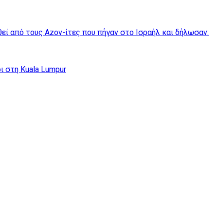
θεί από τους Azov-ίτες που πήγαν στο Ισραήλ και δήλωσαν:
ι στη Kuala Lumpur