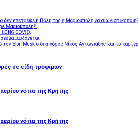
ία δεν επέτρεψε η Πόλη της η Μαριούπολη να σιωνιστικοποιη
ίρε Μαριούπολη!!
 LONG COVID;
ο ρεύμα…αυξάνεται
 τον Elon Musk ο δικηγόρος Νίκος Αντωνιάδης και το καρτέρ
γορές σε είδη τροφίμων
 αερίου νότια της Κρήτης
 αερίου νότια της Κρήτης