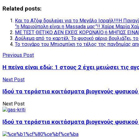
Related posts:
Και το Αζόφ δουλεύει για το Μεγάλο Ισραήλ!!!Η Παναγ
”η Μαριούπολη είναι η Massada μας”!! Xαίρε Μαρία Χα
ΜΕ ΤΕΣΤ ΘΕΤΙΚΟ ΔΕΝ ΕΧΕΙΣ ΚΟΡΩΝΑΪO ή ΜΗΠΩΣ ΕΙΝAI
Δούλεμα από το καρτέλ: Το φυσικό αέριο βουλιάζει, τ
Το τσιγάρο του Μπισμπίκη το τέλος της πανδημίας από
Previous Post
Η πείνα είναι εδώ: 1 στους 2 έχει μειώσει τις α
Next Post
Ιδού τα τεράστια κοιτάσματα βιογενούς φυσικού
Next Post
Ιδού τα τεράστια κοιτάσματα βιογενούς φυσικού