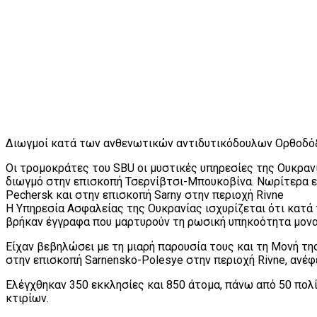
Διωγμοί κατά των ανθενωτικών αντιδυτικόδουλων Ορθοδόξ
Οι τρομοκράτες του SBU οι μυστικές υπηρεσίες της Ουκρα
διωγμό στην επισκοπή Τσερνίβτσι-Μπουκοβίνα. Νωρίτερα εί
Pechersk και στην επισκοπή Sarny στην περιοχή Rivne
Η Υπηρεσία Ασφαλείας της Ουκρανίας ισχυρίζεται ότι κατά 
βρήκαν έγγραφα που μαρτυρούν τη ρωσική υπηκοότητα μονα
Eίχαν βεβηλώσει με τη μιαρή παρουσία τους και τη Μονή τη
στην επισκοπή Sarnensko-Polesye στην περιοχή Rivne, ανέφ
Ελέγχθηκαν 350 εκκλησίες και 850 άτομα, πάνω από 50 π
κτιρίων.