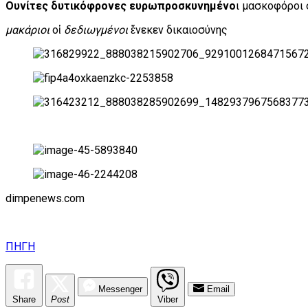
Oυνίτες δυτικόφρονες ευρωπροσκυνημένο
ι μασκοφόροι 
μακάριοι
οἱ
δεδιωγμένοι
ἕνεκεν δικαιοσύνης
dimpenews.com
ΠΗΓΗ
Messenger
Email
Share
Post
Viber